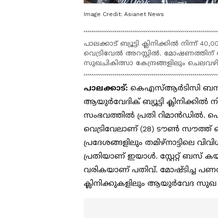
Image Credit:
Asianet News
പാലക്കാട് ബ്യൂട്ടി ക്ലിനിക്കിൽ നിന്ന്
വെട്രിവേൽ അറസ്റ്റിൽ. മോഷണത്തിന് 
സുഖചികിത്സാ കേന്ദ്രങ്ങളിലും ചെലവഴ
പാലക്കാട്:
കെഎസ്ആർടിസി ബസ് സ്
ആയുർവേദിക് ബ്യൂട്ടി ക്ലിനിക്ക
സംഭവത്തിൽ പ്രതി റിമാൻഡിൽ. പ
വെട്രിവേലാണ്‌ (28) ടൗൺ സൗത്ത്
പ്രദേശങ്ങളിലും തമിഴ്നാട്ടിലെ 
പ്രതിയാണ് ഇയാൾ. സ്റ്റേറ്റ് ബസ
വരികയാണ് പതിവ്. മോഷ്ടിച്ച പണവ
ക്ലിനിക്കുകളിലും ആയുർവേദ സുഖ ച