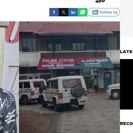
Follow Us
LATE
RECO