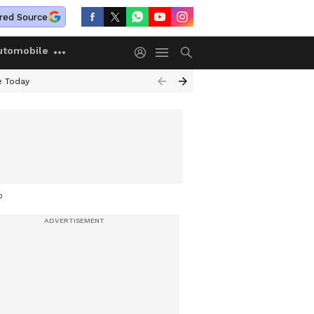
red Source
utomobile
e Today
00 രൂപയുടെ സാധനങ്ങൾ മോഷ്ടിച്ചു