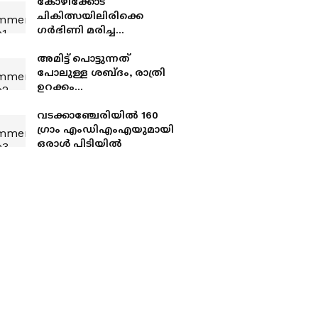
കോഴിക്കോട്
ചികിത്സയിലിരിക്കെ
ഗര്‍ഭിണി മരിച്ച
സംഭവത്തില്‍
ഭര്‍ത്താവിനെതിരെ
അമിട്ട് പൊട്ടുന്നത്
ഗുരുതര
പോലുള്ള ശബ്ദം, രാത്രി
ആരോപണവുമായി
ഉറക്കം
ബന്ധുക്കള്‍
നഷ്ടപ്പെടുന്നവരിൽ സിറ്റി
പൊലീസ് കമ്മിഷണറും;
വടക്കാഞ്ചേരിയിൽ 160
ബൈക്കിൽ
ഗ്രാം എംഡിഎംഎയുമായി
പായുന്നവർക്കെതിരെ
ഒരാൾ പിടിയിൽ
നടപടി