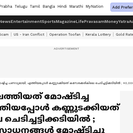
Prabha
Telugu
Tamil
Bangla
Hindi
Marathi
MyNation
Add Prefer
News
Entertainment
Sports
Magazine
Life
Pravasam
Money
Yatra
A
 Scam
US - Iran Conflict
Operation Toofan
Kerala Lottery
Gold Rat
്ടിച്ച പണവുമായി, എത്തിയപ്പോൾ കണ്ണുടക്കിയത് കസേരക്കരികിലെ ചെടിച്ചട്ടിക്കടിയിൽ ; 40,0
ത്തിയത് മോഷ്ടിച്ച
ിയപ്പോൾ കണ്ണുടക്കിയത്
ടിച്ചട്ടിക്കടിയിൽ ;
 സാധനങ്ങൾ മോഷ്ടിച്ചു