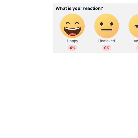
WD
Web Desk