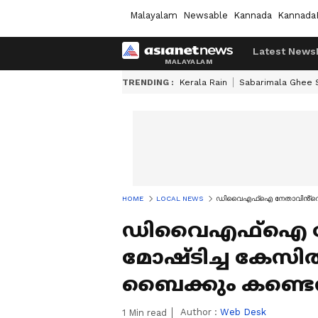
Malayalam
Newsable
Kannada
Kannada
Latest News
TRENDING :
Kerala Rain
Sabarimala Ghee
HOME
LOCAL NEWS
ഡിവൈഎഫ്ഐ നേതാവിൻ്റെ ബൈക
ഡിവൈഎഫ്ഐ നേ
മോഷ്‌ടിച്ച കേസി
ബൈക്കും കണ്ടെത
Author :
Web Desk
1
Min read