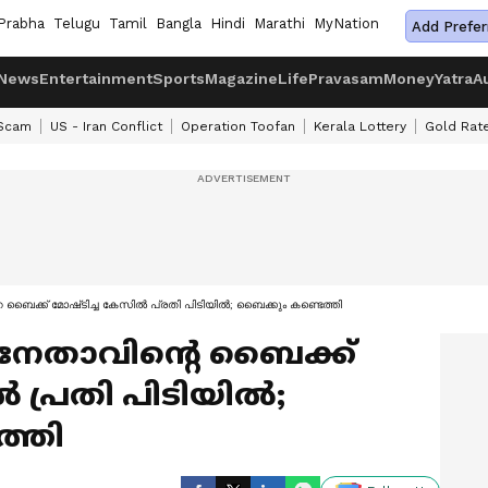
Prabha
Telugu
Tamil
Bangla
Hindi
Marathi
MyNation
Add Prefer
News
Entertainment
Sports
Magazine
Life
Pravasam
Money
Yatra
A
 Scam
US - Iran Conflict
Operation Toofan
Kerala Lottery
Gold Rat
്ക് മോഷ്‌ടിച്ച കേസിൽ പ്രതി പിടിയിൽ; ബൈക്കും കണ്ടെത്തി
താവിൻ്റെ ബൈക്ക്
ൽ പ്രതി പിടിയിൽ;
്തി