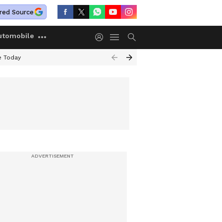
red Source
utomobile
e Today