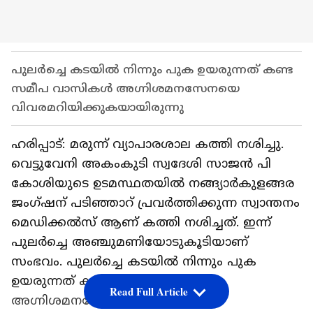
പുലർച്ചെ കടയിൽ നിന്നും പുക ഉയരുന്നത് കണ്ട
സമീപ വാസികൾ അഗ്നിശമനസേനയെ
വിവരമറിയിക്കുകയായിരുന്നു
ഹരിപ്പാട്: മരുന്ന് വ്യാപാരശാല കത്തി നശിച്ചു.
വെട്ടുവേനി അകംകുടി സ്വദേശി സാജൻ പി
കോശിയുടെ ഉടമസ്ഥതയിൽ നങ്ങ്യാർകുളങ്ങര
ജംഗ്ഷന് പടിഞ്ഞാറ് പ്രവർത്തിക്കുന്ന സ്വാന്തനം
മെഡിക്കൽസ് ആണ് കത്തി നശിച്ചത്. ഇന്ന്
പുലർച്ചെ അഞ്ചുമണിയോടുകൂടിയാണ്
സംഭവം. പുലർച്ചെ കടയിൽ നിന്നും പുക
ഉയരുന്നത് കണ്ട സമീപ വാസികൾ
Read Full Article
അഗ്നിശമനസേനയെ