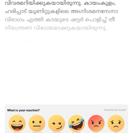
വിവരമറിയിക്കുകയായിരുന്നു. കായംകുളം,
ഹരിപ്പാട് യൂണിറ്റുകളിലെ അഗ്നിശമനസേനാ
വിഭാഗം എത്തി കടയുടെ ഷട്ടർ പൊളിച്ച് തീ
നിയന്ത്രണ വിധേയമാക്കുകയായിരുന്നു.
കൂട്ടിയിട്ടിരുന്ന കാർഡ് ബോർഡിന് ആദ്യം
തീപിടിച്ചു, ശേഷം തിരുവനന്തപുരത്ത് കാർ
LATEST VIDEOS
ഷോറും കത്തി! ലക്ഷങ്ങളുടെ നഷ്ടം
കടയിൽ സൂക്ഷിച്ചിരുന്ന മരുന്നുകളും കമ്പ്യൂട്ടർ,
ഫ്രിഡ്ജ്, ഫർണിച്ചർ എന്നിവയടക്കം കത്തി
നശിച്ചു. ഷോട്ട് സർക്യൂട്ടാണ് തീപിടുത്തത്തിന്
കാരണമെന്ന് പ്രാഥമിക നിഗമനം. സമീപത്തെ
കടകളിലേക്ക് തീ പടരാതിരുന്നതിനാൽ വൻ
അപകടം ഒഴിവായി. 10 ലക്ഷം രൂപയുടെ
നാശനഷ്ടമുണ്ടായതായി കടയുടെ സാജൻ