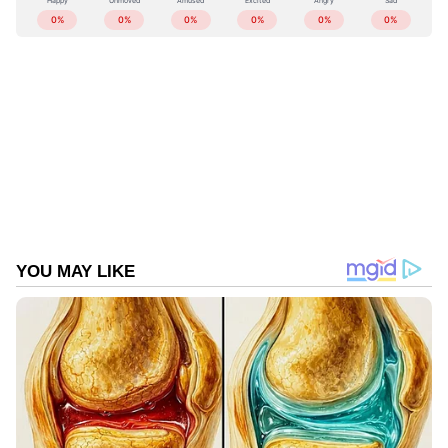
ABOUT THE AUTHOR
പറഞ്ഞു.
Web Desk
WD
Published :
Oct 17 2023, 10:29 PM IST
Follow Us