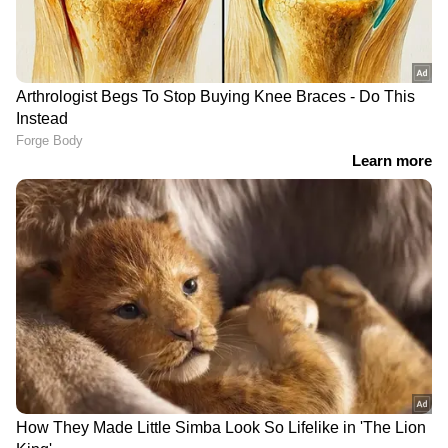
DOWNLOAD APP
കേരളത്തിലെ എല്ലാ
Local News
അറിയാൻ
എപ്പോഴും ഏഷ്യാനെറ്റ് ന്യൂസ് വാർത്തകൾ.
Malayalam News
അപ്‌ഡേറ്റുകളും
ആഴത്തിലുള്ള വിശകലനവും സമഗ്രമായ
റിപ്പോർട്ടിംഗും — എല്ലാം ഒരൊറ്റ സ്ഥലത്ത്.
ഏത് സമയത്തും, എവിടെയും
വിശ്വസനീയമായ വാർത്തകൾ ലഭിക്കാൻ
Asianet News Malayalam