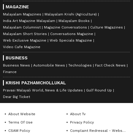
MAGAZINE
Malayalam Magazines
Malayalam Krishi (Agriculture)
India Art Magazine Malayalam
Malayalam Books
Malayalam Columnist
Magazine Conversations
Culture Magazines
Malayalam Short Stories
Conversations Magazine
Web Exclusive Magazine
Web Specials Magazine
Video Cafe Magazine
BUSINESS
Business News
Automobile News
Technologies
Fact Check News
Finance
KRISHI PAZHAMCHOLLUKAL
Pravasi Malayali World, News & Life Updates
Gulf Round Up
Dear Big Ticket
About Website
About Tv
Terms Of Use
Privacy Policy
CSAM Policy
Complaint Redressal - Website