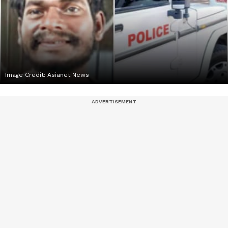
Image Credit:
Asianet News