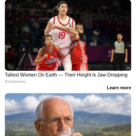
DOWNLOAD APP
കേരളത്തിലെ എല്ലാ
Local News
അറിയാൻ
എപ്പോഴും ഏഷ്യാനെറ്റ് ന്യൂസ് വാർത്തകൾ.
Malayalam News
അപ്‌ഡേറ്റുകളും
ആഴത്തിലുള്ള വിശകലനവും സമഗ്രമായ
റിപ്പോർട്ടിംഗും — എല്ലാം ഒരൊറ്റ സ്ഥലത്ത്.
ഏത് സമയത്തും, എവിടെയും
വിശ്വസനീയമായ വാർത്തകൾ ലഭിക്കാൻ
Asianet News Malayalam