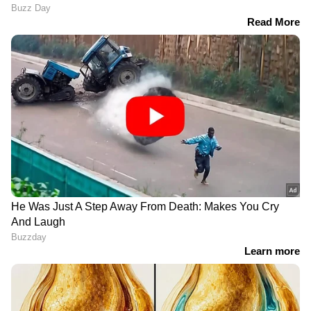
മ​ദ്യപിച്ചിറങ്ങുമ്പോൾ
വാഹനാപകടത്തിൽ
ബാറിൻ്റെ വാതിൽ ദേഹത്ത്
വയോധികൻ മരിച്ചു;
തട്ടിയതിന്റെ വിരോധം;
ബെംഗളൂരുവിൽ ജോലി
ബാറിന് പുറത്ത് പരാക്രമം,
ചെയ്യുന്ന മകനെ
യുവാവിനെ ആക്രമിച്ചു;
കണ്ടെത്താൻ സഹായം
മൂന്നുപേ‍ർ പിടിയിൽ
തേടി പൊലീസ്
അമ്മ സ്വർണം സൂക്ഷിച്ച
ചേർത്തല
പഴയ പെട്ടി മകൾ
കെഎസ്ആ‍‍‍ർടിസി
ആക്രിക്കാരന് വിറ്റു;
ഡിപ്പോയിൽ