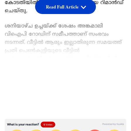
കോടതിയിൽ ഹാജരാക്കിയ പ്രതിയെ റിമാൻഡ്
Read Full Article
ചെയ്തു.
ശനിയാഴ്ച ഉച്ചയ്ക്ക് ശേഷം അങ്കമാലി
വിഐപി റോഡിന് സമീപത്താണ് സംഭവം
നടന്നത്. വീട്ടിൽ ആരും ഇല്ലാതിരുന്ന സമയത്ത്
പ്രതി പെൺകുട്ടിയുടെ വീട്ടിൽ
കയറുകയായിരുന്നു എന്ന് പൊലീസ് അറിയിച്ചു.
പെൺകുട്ടിയുടെ നിലവിളി കേട്ടെത്തിയ
LATEST VIDEOS
സമീപവാസികൾ പ്രതിയെ
പിടികൂടുകയായിരുന്നു. പ്രതി പെൺകുട്ടിയുടെ
വീടിന് സമീപം വാടകയ്ക്ക് താമസിച്ച്
വരികയായിരുന്നു. അമ്മ ജോലിക്കായി പുറത്ത്
പോയ സമയത്താണ് സംഭവം നടന്നത്.
പെൺകുട്ടിയും അമ്മയും അനുജനും
മാത്രമാണ് വീട്ടിൽ താമസിക്കുന്നതെന്ന്