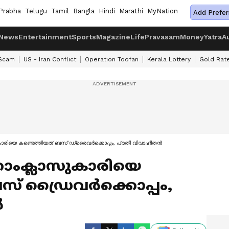
Prabha
Telugu
Tamil
Bangla
Hindi
Marathi
MyNation
Add Prefer
News
Entertainment
Sports
Magazine
Life
Pravasam
Money
Yatra
A
 Scam
US - Iran Conflict
Operation Toofan
Kerala Lottery
Gold Rat
ിയെ കണ്ടെത്തിയത് ബസ് ഡ്രൈവർക്കൊപ്പം, പ്രതി വിവാഹിതൻ
ാംക്ലാസുകാരിയെ
സ് ഡ്രൈവർക്കൊപ്പം,
ൻ