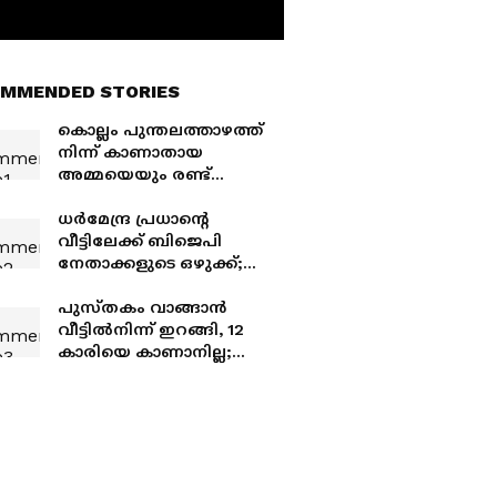
MMENDED STORIES
കൊല്ലം പുന്തലത്താഴത്ത്
നിന്ന് കാണാതായ
അമ്മയെയും രണ്ട്
മക്കളെയും കണ്ടെത്തി
ധർമേന്ദ്ര പ്രധാന്റെ
വീട്ടിലേക്ക് ബിജെപി
നേതാക്കളുടെ ഒഴുക്ക്;
അമിത് ഷാ, ദേശീയ
അധ്യക്ഷൻ നിതിൻ നവീൻ
പുസ്തകം വാങ്ങാൻ
എന്നിവർ സന്ദർശിച്ചു
വീട്ടിൽനിന്ന് ഇറങ്ങി, 12
കാരിയെ കാണാനില്ല;
ആലുവ സ്വദേശിയായ
കുട്ടിക്കായി തെരച്ചിൽ