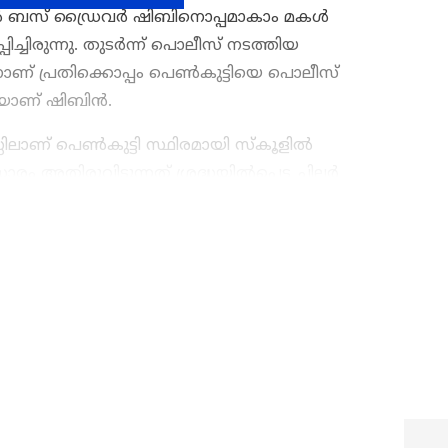
ിൽ ബസ് ഡ്രൈവർ ഷിബിനൊപ്പമാകാം മകൾ
്ചിരുന്നു. തുടർന്ന് പൊലീസ് നടത്തിയ
ാണ് പ്രതിക്കൊപ്പം പെൺകുട്ടിയെ പൊലീസ്
ശിയാണ് ഷിബിൻ.
ിലാണ് പെൺകുട്ടി സ്ഥിരമായി സ്കൂളിൽ
ം അതിരുവിടുന്നത് ശ്രദ്ധയിൽപ്പെട്ട ചിലർ
മാത്രമല്ല, അമ്മയുടെ ഫോണിൽ നിന്ന് പെൺകുട്ടി
യിരുന്നു. തുടർന്ന് വീട്ടുകാർ പെൺകുട്ടിയെ ഈ
ws
അറിയാൻ എപ്പോഴും ഏഷ്യാനെറ്റ് ന്യൂസ്
് പിന്നാലെയാണ് കുട്ടി ഇയാൾക്കൊപ്പം പോയത്.
s
അപ്‌ഡേറ്റുകളും ആഴത്തിലുള്ള
ട്ടിംഗും — എല്ലാം ഒരൊറ്റ സ്ഥലത്ത്. ഏത്
്വസനീയമായ വാർത്തകൾ ലഭിക്കാൻ
Asianet