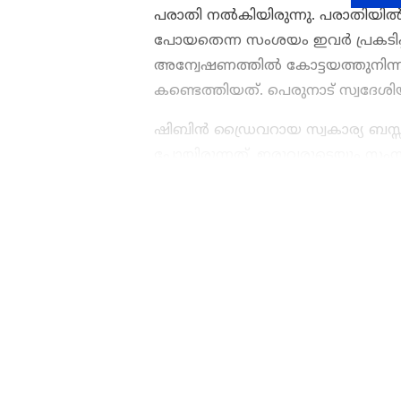
പരാതി നൽകിയിരുന്നു. പരാതിയ
പോയതെന്ന സംശയം ഇവർ പ്രകടിപ്പിച
അന്വേഷണത്തിൽ കോട്ടയത്തുനിന്ന
കണ്ടെത്തിയത്. പെരുനാട് സ്വദേ
ഷിബിൻ ഡ്രൈവറായ സ്വകാര്യ ബസ്സ
പോയിരുന്നത്. ഇരുവരുടെയും സംസാര
അമ്മയെ വിവരം അറിയിച്ചിരുന്നു. 
ഷിബിനെ വിളിക്കുന്നതും കണ്ടെത്തി
കേരളത്തിലെ എല്ലാ
Local Ne
ബന്ധത്തിൽ നിന്ന് വിലക്കി. ഇതിന
വാർത്തകൾ.
Malayalam New
വിശകലനവും സമഗ്രമായ റിപ്പോർ
സമയത്തും, എവിടെയും വിശ
News Malayalam
ABOUT THE AUTHOR