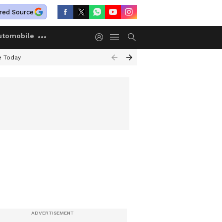
red Source
utomobile
e Today