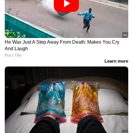
തെരുവുനായകളെ
തുറന്നപ്പോൾ ഞെട്ടൽ,
കെട്ടിവലിച്ച് കൊണ്ടുപോയി
തലയോട്ടിയും അസ്ഥികളും
കൊലപ്പെടുത്തിയ 2 പേർ
പിടിയിൽ
LATEST VIDEOS
9 At Nine Malayalam News |
വാർത്തകൾ വിശദമായി | 06 August