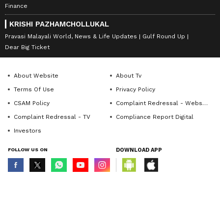
Finance
KRISHI PAZHAMCHOLLUKAL
Pravasi Malayali World, News & Life Updates
Gulf Round Up
Dear Big Ticket
About Website
About Tv
Terms Of Use
Privacy Policy
CSAM Policy
Complaint Redressal - Website
Complaint Redressal - TV
Compliance Report Digital
Investors
FOLLOW US ON
DOWNLOAD APP
© Copyright 2026 Asianxt Digital Technologies Private Limited (Formerly
known as Asianet News Media & Entertainment Private Limited) | All Rights
Reserved