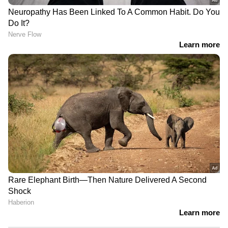
2026
'ഏരിയ കമ്മിറ്റി ഓഫീസ്
നിർമ്മാണത്തിൽ അവതരിപ്പിച്ച
കണക്കിൽ മാസങ്ങൾക്കുശേഷം
ലക്ഷങ്ങൾ കൂടിയതെങ്ങനെ?'