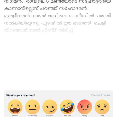
നിഗമനം. രാവിലെ 6 മണിയോടെ സഹോദരിയെ
കാണാനില്ലെന്ന് പറഞ്ഞ് സഹോദരൻ
മുരളീധരൻ നായർ മണിമല പോലീസിൽ പരാതി
നൽകിയിരുന്നു. പുഴയിൽ ഈ ഭാഗത്ത് ചെളി
നിറഞ്ഞതിനാൽ പിന്നീട് തിരിച്ച്
കയറാനാവാഞ്ഞതാകാം മരണത്തിന്
കാരണമെന്ന് കരുതുന്നതായി പോലീസ്
LATEST VIDEOS
വ്യക്തമാക്കി.
ഏഷ്യാനെറ്റ് ന്യൂസ് പ്രധാന വാർത്താ സ്രോതസായി
തെരഞ്ഞെടുക്കുക