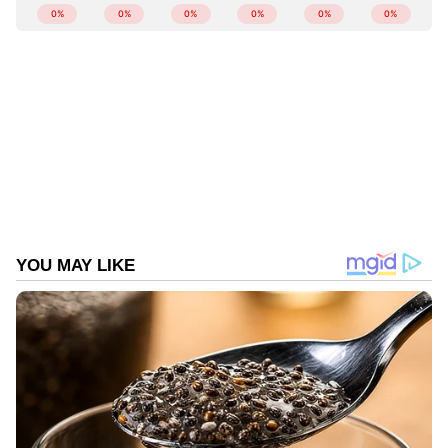
കേരളത്തിലെ എല്ലാ
Local News
അറിയാൻ
എപ്പോഴും ഏഷ്യാനെറ്റ് ന്യൂസ് വാർത്തകൾ.
Malayalam News
അപ്‌ഡേറ്റുകളും
ആഴത്തിലുള്ള വിശകലനവും സമഗ്രമായ
റിപ്പോർട്ടിംഗും — എല്ലാം ഒരൊറ്റ സ്ഥലത്ത്.
ഏത് സമയത്തും, എവിടെയും
വിശ്വസനീയമായ വാർത്തകൾ ലഭിക്കാൻ
Asianet News Malayalam
ABOUT THE AUTHOR
Web Desk
WD
Follow Us