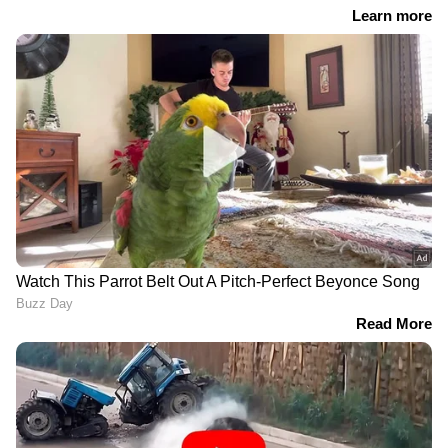
ശ്രീകാര്യം ഫ്ലാറ്റിൽ
ആഭ്യന്തര മന്ത്രിയുടെ
പതിനേഴാം നിലയിൽ
സ്വകാര്യ വസതിക്ക്
പൊലീസിനെ അമ്പരപ്പിച്ച
തൊട്ടടുത്ത്, 5 ദിവസമായി
കാഴ്ച, വിശാലിനെ
മൂക്ക് പൊത്തി നടന്ന്
കുടുക്കിയത് ലഹരി സീക്രട്ട്
നാട്ടുകാർ; ഒടുവിൽ
അറിഞ്ഞ സുഹൃത്ത്!
കോർപറേഷന്‍റെ കണ്ണ്
കൂടുതൽ വിവരങ്ങൾ
തുറന്നു
പുറത്ത്
മൃഗസ്നേഹി ഫോണിൽ
മീൻ പിടിക്കാൻ
പകർത്തിയ ദൃശ്യം
എത്തിയവരുടെ ചൂണ്ടയിൽ
പൊലീസിന് കൈമാറി;
കുടുങ്ങിയത് ചാക്ക്;