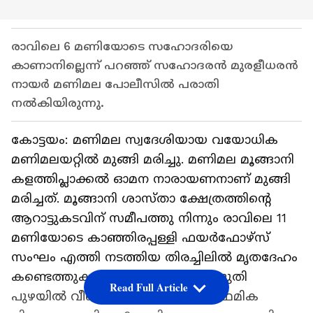
രാവിലെ 6 മണിയോടെ സഹോദരിയെ
കാണാനില്ലെന്ന് പറഞ്ഞ് സഹോദരൻ മുരളീധരൻ
നായർ മണിമല പോലീസിൽ പരാതി
നൽകിയിരുന്നു.
കോട്ടയം: മണിമല സ്വദേശിയായ വയോധിക
മണിമലയറ്റിൽ മുങ്ങി മരിച്ചു. മണിമല മൂങ്ങാനി
കളത്തിപ്ലാക്കൽ ഓമന നാരായണനാണ് മുങ്ങി
മരിച്ചത്. മൂങ്ങാനി ശാസ്താ ക്ഷേത്രത്തിൻ്റെ
ആറാട്ടുകടവിന് സമീപത്തു നിന്നും രാവിലെ 11
മണിയോടെ കാഞ്ഞിരപ്പള്ളി ഫയർഫോഴ്സ്
സംഘം എത്തി നടത്തിയ തിരച്ചിലിൽ മൃതദേഹം
കണ്ടെത്തുകയായിരുന്നു. കാൽ വഴുതി
Read Full Article
പുഴയിൽ വീണതാകാമെന്നാണ് പ്രാഥമിക