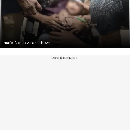
Image Credit:
Asianet News