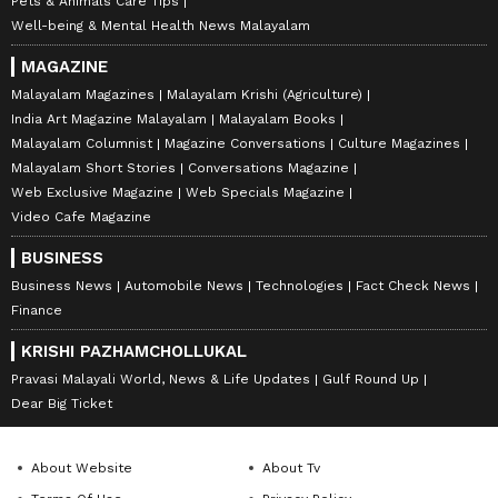
Pets & Animals Care Tips
Well-being & Mental Health News Malayalam
MAGAZINE
Malayalam Magazines
Malayalam Krishi (Agriculture)
India Art Magazine Malayalam
Malayalam Books
Malayalam Columnist
Magazine Conversations
Culture Magazines
Malayalam Short Stories
Conversations Magazine
Web Exclusive Magazine
Web Specials Magazine
Video Cafe Magazine
BUSINESS
Business News
Automobile News
Technologies
Fact Check News
Finance
KRISHI PAZHAMCHOLLUKAL
Pravasi Malayali World, News & Life Updates
Gulf Round Up
Dear Big Ticket
About Website
About Tv