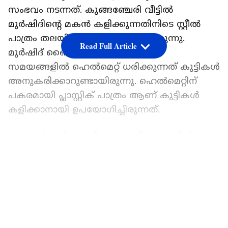
സംഭവം നടന്നത്. കുങ്ങഞ്ചേരി വീട്ടില്‍
മുര്‍ഷിദിന്‍റെ മകന്‍ കളിക്കുന്നതിനിടെ സ്റ്റീല്‍
പാത്രം തലയില്‍ കുടുങ്ങുകയായിരുന്നു.
Read Full Article
മുര്‍ഷിദ് ബൈക്ക് ഉപയോഗിക്കുന്ന
സമയങ്ങളില്‍ ഹെല്‍മെറ്റ് ധരിക്കുന്നത് കുട്ടികള്‍
അനുകരിക്കാറുണ്ടായിരുന്നു. ഹെല്‍മെറ്റിന്
പകരമായി പ്ലാസ്റ്റിക് പാത്രം ആണ് കുട്ടികള്‍
കളിക്കാനായി ഉപയോഗിച്ചിരുന്നത്.
എന്നാല്‍ കഴിഞ്ഞ ദിവസം കളിക്കുന്നതിനിടെ
സ്റ്റീല്‍ പാത്രം എടുത്ത് തലയില്‍
LATEST VIDEOS
വെക്കുകയായിരുന്നു. കുട്ടികളുടെ കരച്ചില്‍
കേട്ട് വീട്ടുകാര്‍ ഓടിയെത്തി പാത്രം തലയില്‍
നിന്ന് ഊരാന്‍ ശ്രമിച്ചെങ്കിലും സാധിച്ചില്ല. ഉടന്‍
കുട്ടിയെയുമെടുത്ത് രക്ഷിതാക്കള്‍ മുക്കം
അഗ്നിരക്ഷാ നിലയത്തില്‍ എത്തിച്ചേര്‍ന്നു.