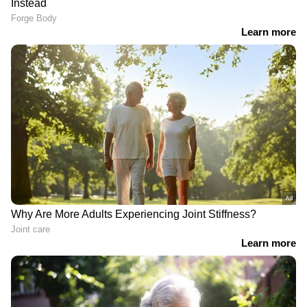
ഉഡുപ്പിയിൽ കോൺഗ്രസ്
മലങ്കര ഡാമിൽ
നേതാവിന്
രാസമാലിന്യം കലർന്നു;
വെടിവച്ചുകൊന്ന
കർശന നടപടിയുമായി
സംഭവത്തിൽ വാടക
ജില്ലാ ഭരണകൂടം
കൊലയാളികൾ പിടിയിൽ
പത്താംക്ലാസുകാരിയെ
കാട്ടാക്കടയിലെ