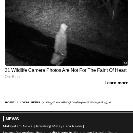
HOME
LOCAL NEWS
അച്ഛൻ ഹെല്‍മെറ്റ് വയ്ക്കുന്നത് അനുകരിച്ചു, ഒന്നര വയസുകാരന്‍റെ തലയിൽ കുടുങ്ങിയത് സ്റ്റീൽ പാത്രം; രക്ഷകരായി ഫയർഫോഴ്സ്
NEWS
Malayalam News
Breaking Malayalam News
Latest Malayalam News
India News in Malayalam
Kerala News