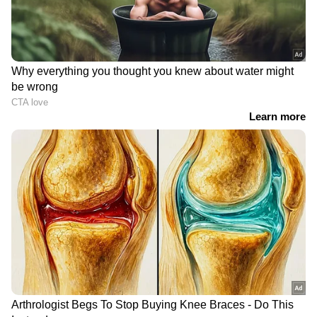
വിശ്വസനീയമായ വാർത്തകൾ ലഭിക്കാൻ
Asianet News Malayalam
RECOMMENDED STORIES