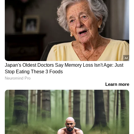
DOWNLOAD APP
കേരളത്തിലെ എല്ലാ
Local News
അറിയാൻ
എപ്പോഴും ഏഷ്യാനെറ്റ് ന്യൂസ് വാർത്തകൾ.
Malayalam News
അപ്‌ഡേറ്റുകളും
ആഴത്തിലുള്ള വിശകലനവും സമഗ്രമായ
റിപ്പോർട്ടിംഗും — എല്ലാം ഒരൊറ്റ സ്ഥലത്ത്.
ഏത് സമയത്തും, എവിടെയും