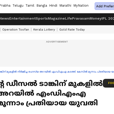
Prabha
Telugu
Tamil
Bangla
Hindi
Marathi
MyNation
Add Prefer
News
Entertainment
Sports
Magazine
Life
Pravasam
Money
IPL 20
Operation Toofan
Kerala Lottery
Gold Rate Today
ാങ്കിന് മുകളിൽ നിർമ്മിച്ച രഹസ്യ അറയിൽ എംഡിഎംഎ കടത്ത്; കേസിൽ മൂന്നാം പ്രതിയായ യു
്റെ ഡീസൽ ടാങ്കിന് മുകളിൽ
FOO
സ്യ അറയിൽ എംഡിഎംഎ
ൂന്നാം പ്രതിയായ യുവതി