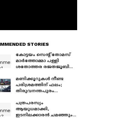
MMENDED STORIES
കോട്ടയം സെൻ്റ് തോമസ്
മാർത്തോമ്മാ പള്ളി
ശതോത്തര രജതജൂബിലി
സമാപനം ഞായറാഴ്ച
മണിക്കൂറുകൾ നീണ്ട
പരിശ്രമത്തിന് ഫലം;
തിരുവനന്തപുരം
റെയിൽവേ സ്റ്റേഷനിലേക്ക്
മറിഞ്ഞ പൈലിങ് യന്ത്രം
പത്രപരസ്യം
ഉയർത്തി
ആയുധമാക്കി,
ഇടനിലക്കാരൻ ചമഞ്ഞും
പേരുമാറ്റിയും അഭ്യാസം;
ഒന്നും രണ്ടുമല്ല, വിവാഹ
വാഗ്ദാനം നൽകി തട്ടിയത്