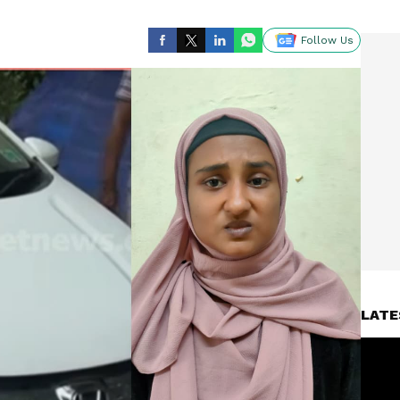
Follow Us
LATE