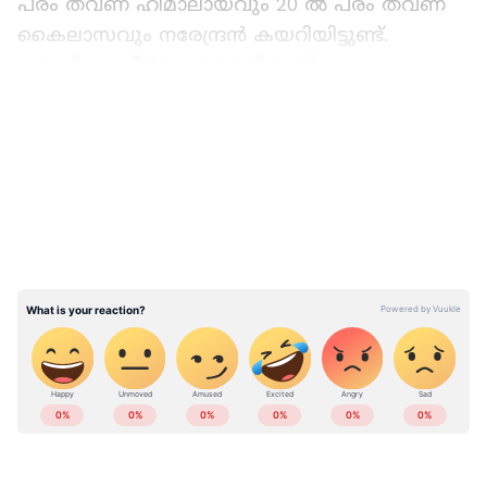
പരം തവണ ഹിമാലായവും 20 ൽ പരം തവണ
കൈലാസവും നരേന്ദ്രൻ കയറിയിട്ടുണ്ട്.
ശബരിമല തീർത്ഥാടനത്തിനായി
സംസ്ഥാനത്തിൻ്റെ എല്ലാ ഭാഗത്ത് നിന്നും യാത്രാ
LATEST VIDEOS
സംവിധാനം ഇദ്ദേഹം ഒരുക്കിയിരുന്നു. മികച്ച
ട്രാവൽ ഗൈഡുമായിരുന്നു നരേന്ദ്രൻ.
1999-ല്‍ ന്യൂഡല്‍ഹിയിലെ ഗ്ലോബല്‍
ഇക്കണോമിക് കൗണ്‍സിലിന്റെ 'രാഷ്ട്രീയ
ഏകത അവാര്‍ഡ്', 2002-ല്‍ അക്ഷയ
പുസ്തകനിധിയുടെ 'അക്ഷയ അവാര്‍ഡ് 2001'
എന്നിവ ലഭിച്ചിരുന്നു. ഭാര്യ: ഉഷ (റിട്ട. ഡെപ്യൂട്ടി
ഡയറക്‌ടർ, ട്രഷറി). മക്കൾ: ഡോ.ഗായത്രി, ഗംഗ.
കേരളത്തിലെ എല്ലാ
Local News
അറിയാൻ
പിതാവ് - പരേതനായ ഡോ.കെ.വി.സി.
എപ്പോഴും ഏഷ്യാനെറ്റ് ന്യൂസ് വാർത്തകൾ.
നാരായണൻ, നായർ മാതാവ് - പരേതയായ
Malayalam News
അപ്‌ഡേറ്റുകളും
അമ്മാളു അമ്മ. സഹോദരങ്ങൾ: രാമദാസ് ,