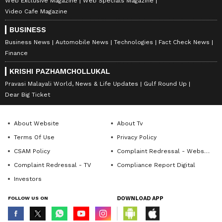
Web Exclusive Magazine
Web Specials Magazine
Video Cafe Magazine
BUSINESS
Business News
Automobile News
Technologies
Fact Check News
Finance
KRISHI PAZHAMCHOLLUKAL
Pravasi Malayali World, News & Life Updates
Gulf Round Up
Dear Big Ticket
About Website
About Tv
Terms Of Use
Privacy Policy
CSAM Policy
Complaint Redressal - Website
Complaint Redressal - TV
Compliance Report Digital
Investors
FOLLOW US ON
DOWNLOAD APP