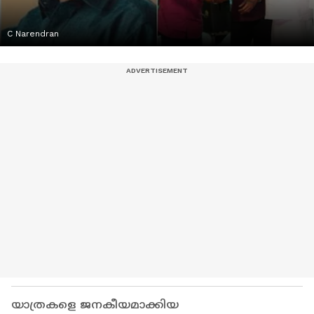
C Narendran
യാത്രകളെ ജനകീയമാക്കിയ