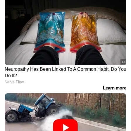
റീമിന്‍റെ ലൈസൻസ്
അടിച്ചമർത്തലിൻ്റെയും
സസ്പെൻഡ് ചെയ്തു,
അനന്തരഫലം'
അന്വേഷണം ശക്തമാക്കി
LATEST VIDEOS
ജനാധിപത്യത്തെ ഉയര്‍ത്തിപ്പിടിച്ച്
സുപ്രീംകോടതി | Surgical Strike |
Supreme Court | Lok Sabha
'വയലൻസിന്റെ ഭാഷയിൽ K K