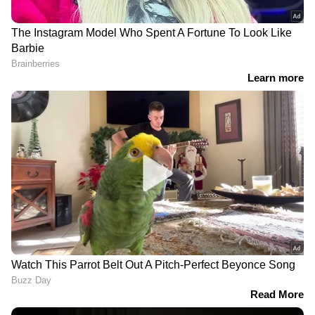
വീട്ടിൽ ആരുമല്ലാത്ത
കൊല്ലത്തെ ജനത ബസിന്
സമയം നോക്കി
പകരമെത്തിയ വണ്ടി,
മോഷ്ടിക്കാൻ കയറി,
അമിത വേഗം, പെട്ടന്ന്
വീട്ടമ്മ എത്തിയപ്പോൾ
ഡോർ തുറന്ന് റോഡിലേക്ക്
അതിക്രമം; പ്രതി പിടിയിൽ
തെറിച്ച് വീണ് വിദ്യാർഥിനി;
ഗുരുതര പരിക്ക്
കുഴിമന്തി കഴിച്ചവർക്ക്
പാകിസ്ഥാനെതിരെ
ഭക്ഷ്യവിഷബാധ,
കടുത്ത വിമർശനവുമായി
കൊച്ചിയിൽ അൻപതോളം
ഇന്ത്യ; 'പാക് അധീന
പേർ ചികിത്സയിൽ;
കശ്മീരിലെ പ്രതിഷേധം
കതൃക്കടവിലെ അൽ
ചൂഷണത്തിൻ്റെയും