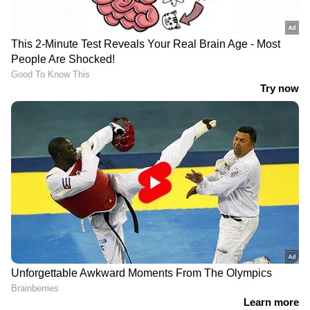
DOWNLOAD APP
കേരളത്തിലെ എല്ലാ
Local News
അറിയാൻ
എപ്പോഴും ഏഷ്യാനെറ്റ് ന്യൂസ് വാർത്തകൾ.
Malayalam News
അപ്‌ഡേറ്റുകളും
ആഴത്തിലുള്ള വിശകലനവും സമഗ്രമായ
റിപ്പോർട്ടിംഗും — എല്ലാം ഒരൊറ്റ സ്ഥലത്ത്.
ഏത് സമയത്തും, എവിടെയും
വിശ്വസനീയമായ വാർത്തകൾ ലഭിക്കാൻ
Asianet News Malayalam