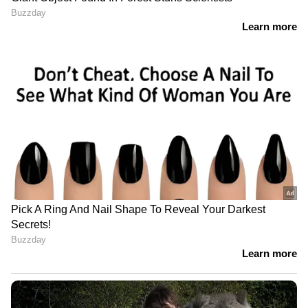
ഭക്ഷ്യസുരക്ഷ ലൈസൻസ്
നിർബന്ധം
ദില്ലിയിൽ ശക്തമായ മഴ;
പലയിടത്തും ​ഗതാ​ഗതക്കുരുക്ക്