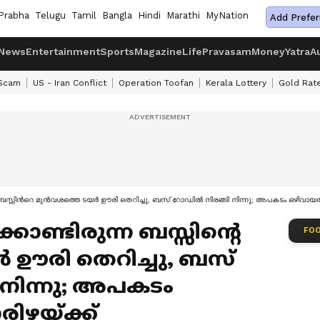
Prabha
Telugu
Tamil
Bangla
Hindi
Marathi
MyNation
Add Prefer
News
Entertainment
Sports
Magazine
Life
Pravasam
Money
Yatra
A
 Scam
US - Iran Conflict
Operation Toofan
Kerala Lottery
Gold Rat
ബസ്സിന്‍റെ മുൻവശത്തെ ടയർ ഊരി തെറിച്ചു, ബസ് റോഡിൽ നിരങ്ങി നിന്നു; അപകടം ഒഴിവായത്
ണ്ടിരുന്ന ബസ്സിന്‍റെ
FOO
ഊരി തെറിച്ചു, ബസ്
നിന്നു; അപകടം
ിഴയ്ക്ക്