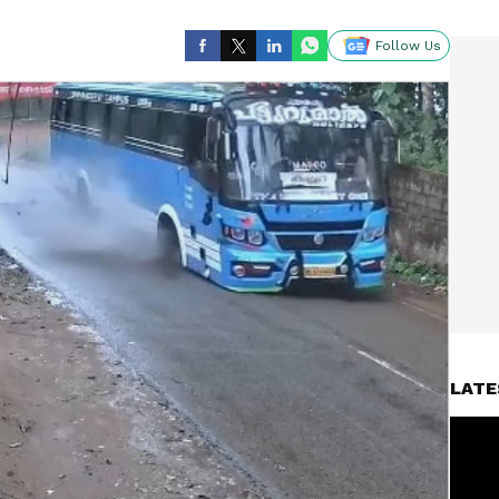
Follow Us
LATE