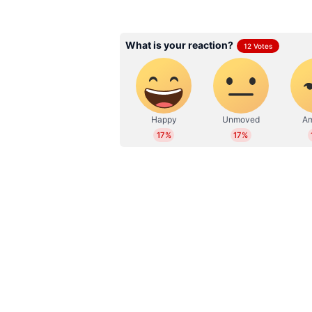
ABOUT THE AUTHOR
WD
Web Desk