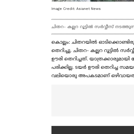
Image Credit:
Asianet News
ചിതറ- കല്ലറ റൂട്ടിൽ സർവ്വീസ് നടത്തുന
കൊല്ലം: ചിതറയിൽ ഓടിക്കൊണ്ടിരുന
തെറിച്ചു. ചിതറ- കല്ലറ റൂട്ടിൽ സർവ
ഊരി തെറിച്ചത്. യാത്രക്കാരുമായ
പരിക്കില്ല. ടയർ ഊരി തെറിച്ച 
വലിയൊരു അപകടമാണ് ഒഴിവായത്