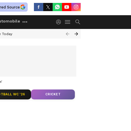
red Source
utomobile
e Today
 തലനാരിഴയ്ക്ക്
TBALL WC '26
CRICKET