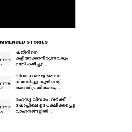
MMENDED STORIES
ഷജീറിനെ
കളിയാക്കാനിരുന്നവരും
മന്തി കഴിച്ചു;
സ്‌പെയിനിന്റെ
വിജയത്തില്‍ ടൗണിലാകെ
വിവാഹ അഭ്യർത്ഥന
മന്തി വിതരണം ചെയ്ത്
നിരസിച്ചു; കുഴിവെട്ടി
ആരാധകന്‍
കാത്ത് പ്രതികാരം,
പെണ്‍കുട്ടിയുടെ
അച്ഛനെയും
രഹസ്യ വിവരം, വർക്ക്
സഹോദരനെയും
ഷോപ്പിലെ ഉപേക്ഷിക്കപ്പെട്ട
ബന്ദിയാക്കി മർദ്ദിച്ചു,
വാഹനങ്ങളിൽ
ഞെട്ടിച്ച് ക്രൂരകൃത്യം
അരക്കോടിയോളം
രൂപയുടെ നിരോധിത
ലഹരി ഉത്പന്നങ്ങള്‍