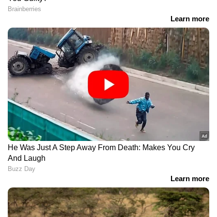
സന്ദീപ് വാര്യർക്ക്
ശരീരത്തില്‍ 51 മുറിവുകള്‍,
വധഭീഷണി; വിളിച്ചത്
ഒന്നര വയസുകാരന്‍
വാരണാസയിൽ നിന്നെന്ന്
നേരിട്ടത് അതിക്രൂര
എംഎൽഎ, വെടിവെച്ചു
പീഡനം; അമ്മയും
കൊല്ലുമെന്ന് മുന്നറിയിപ്പ്
പങ്കാളിയും റിമാന്‍ഡില്‍
തിരഞ്ഞെടുപ്പ് പരാജയം
സ്കൂളുകളെ ലക്ഷ്യമിട്ടുള്ള
അവസാനമല്ല, ഞങ്ങൾ
ലഹരി കേന്ദ്രങ്ങൾ,
ഇവിടെ തന്നെയുണ്ട്,
പൊലീസിന്റെ
ജന്മനാട്ടിൽ
സഹായത്തിൽ
ഇടതുമുന്നണിയുടെ
പരിശോധിച്ച് ലഹരി
സ്വീകരണത്തിൽ പിണറായി
വസ്‌തുക്കൾ പിടിച്ചെടുത്ത്
വിജയൻ
നഗരസഭ