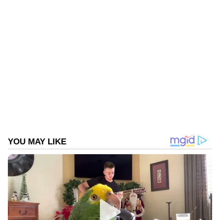
റിപ്പോർട്ടിംഗും — എല്ലാം ഒരൊറ്റ സ്ഥലത്ത്.
ഏത് സമയത്തും, എവിടെയും
വിശ്വസനീയമായ വാർത്തകൾ ലഭിക്കാൻ
Asianet News Malayalam
ABOUT THE AUTHOR
Web Desk
WD
Follow Us