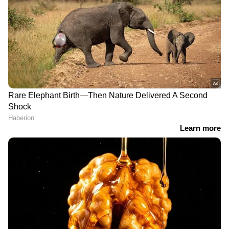
LATEST VIDEOS
മഴ നിയന്ത്രണങ്ങൾക്കിടെ
വയനാട്ടിൽ സ്വകാര്യ കമ്പനിയുടെ
പാറ പൊട്ടിക്കൽ; ആശങ്കയിൽ
നാട്ടുകാര്‍
ഗൗതം കൃഷ്ണയെ കാണാതായിട്ട്