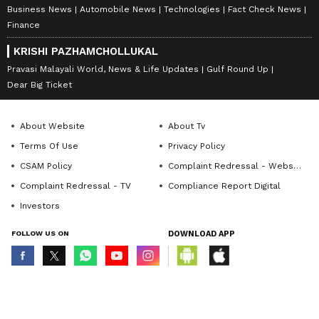
Business News
Automobile News
Technologies
Fact Check News
Finance
KRISHI PAZHAMCHOLLUKAL
Pravasi Malayali World, News & Life Updates
Gulf Round Up
Dear Big Ticket
About Website
About Tv
Terms Of Use
Privacy Policy
CSAM Policy
Complaint Redressal - Website
Complaint Redressal - TV
Compliance Report Digital
Investors
FOLLOW US ON
DOWNLOAD APP
© Copyright 2026 Asianxt Digital Technologies Private Limited (Formerly
known as Asianet News Media & Entertainment Private Limited) | All Rights
Reserved