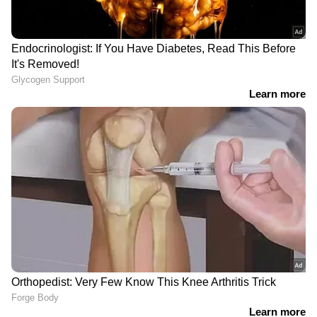
ഇന്ന് എട്ടാം ദിവസം; വിദഗ്ധ സംഘം
ഇന്ന് തെരച്ചിൽ നടത്തും