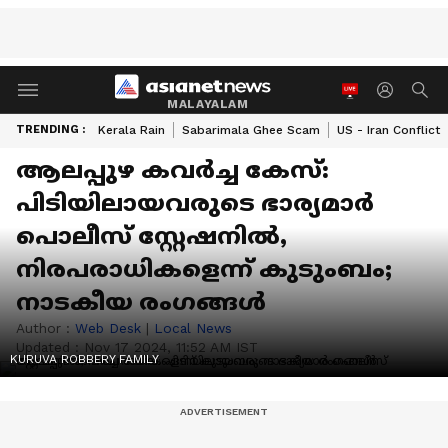
MALAYALAM
TRENDING :
Kerala Rain
Sabarimala Ghee Scam
US - Iran Conflict
ആലപ്പുഴ കവർച്ച കേസ്:
പിടിയിലായവരുടെ ഭാര്യമാർ
പൊലീസ് സ്റ്റേഷനിൽ,
നിരപരാധികളെന്ന് കുടുംബം;
നാടകീയ രംഗങ്ങൾ
Author :
Web Desk
|
Local News
Updated :
Nov 17 2024, 11:52 AM IST
KURUVA ROBBERY FAMILY