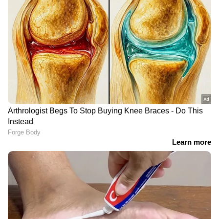
ഹെലികോപ്റ്റർ ഉൾപ്പടെ
ആവശ്യപ്പെട്ടു
കോഴിക്കോട് 16 കാരിയെ
വീട്ടിലുണ്ടായ വഴക്കിനിടെ
ലൈംഗികമായി പീഡിപ്പിച്ച
കുഴഞ്ഞുവീണ ഗൃഹനാഥൻ
കേസ്; യുവാവ് പിടിയിൽ
മരിച്ച സംഭവത്തിൽ
ദുരൂഹതയെന്ന് പൊലീസ്,
അന്വേഷണം തുടങ്ങി