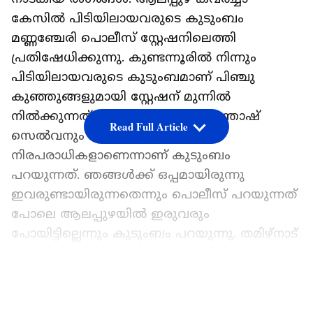
കേസിൽ പിടിയിലായവരുടെ കുടുംബം
മണ്ണഞ്ചേരി പൊലീസ് സ്റ്റേഷനിലെത്തി
പ്രതിഷേധിക്കുന്നു. കുണ്ടന്നൂരിൽ നിന്നും
പിടിയിലായവരുടെ കുടുംബമാണ് പിഞ്ചു
കുഞ്ഞുങ്ങളുമായി സ്റ്റേഷന് മുന്നിൽ
നിൽക്കുന്നത്. കസ്റ്റഡിയിലുളള സന്തോഷ്
Read Full Article
സെൽവനും മണികണ്ഠനും
നിരപരാധികളാണെന്നാണ് കുടുംബം
പറയുന്നത്. ഞങ്ങൾക്ക് ഒപ്പമായിരുന്നു
ഇവരുണ്ടായിരുന്നതെന്നും പൊലീസ് പറയുന്നത്
പോലെ ആലപ്പുഴയിൽ ഇരുവരും
പോയിട്ടില്ലെന്നും കുടുംബം പറയുന്നു. തമിഴ്നാട്
തേനി സ്വദേശികളാണ്. കേരളത്തിൽ കുപ്പി പാട്ട
വിറ്റാണ് വിൽക്കുന്നത്. പൊലീസ് പിടിച്ച ഉടനെ
LATEST VIDEOS
അടിയായിരുന്നു. അതാണ് ഓടിപ്പോകാൻ
ശ്രമിച്ചത്. നേരത്തെ തമിഴ്നാട്