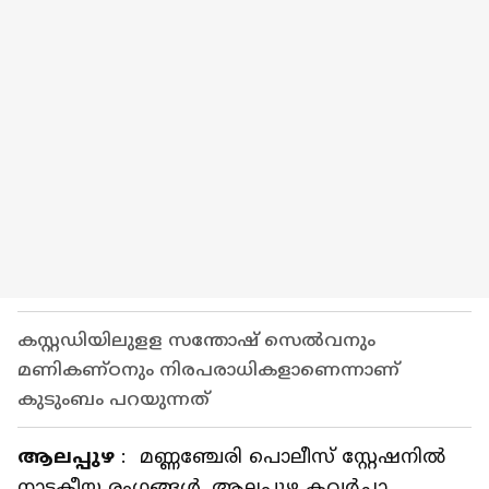
കസ്റ്റഡിയിലുളള സന്തോഷ് സെൽവനും
മണികണ്ഠനും നിരപരാധികളാണെന്നാണ്
കുടുംബം പറയുന്നത്
ആലപ്പുഴ
: മണ്ണഞ്ചേരി പൊലീസ് സ്റ്റേഷനിൽ
നാടകീയ രംഗങ്ങൾ. ആലപ്പുഴ കവർച്ചാ