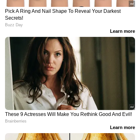
സാഹസികമായി പിടികൂടിയത്.
മണ്ണഞ്ചേരിയിലെത്തി കവർച്ച നടത്തിയത്
സന്തോഷായിരുന്നുവെന്ന് പൊലീസ് പറയുന്നു.
DOWNLOAD APP
RECOMMENDED STORIES
വിഴിഞ്ഞത്ത് നിന്നും
വിദ്യാര്‍ഥികള്‍ കള്ള് കുടിച്ച
മീൻപിടിക്കാൻ പോയ 3
നിലയില്‍; ഷാപ്പ്
പേരെ കാണാതായി,
ജീവനക്കാരന്‍ പിടിയില്‍