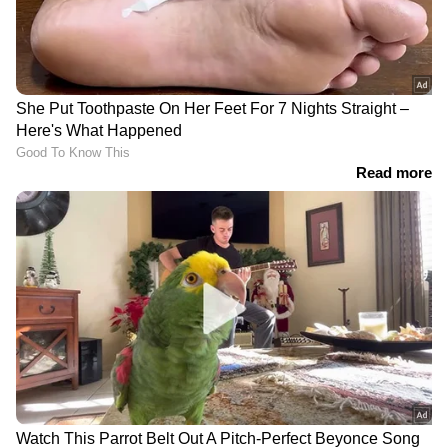
ചോദ്യംചെയ്യലിൽ പൊലീസിന് നിർണായക
വിവരങ്ങൾ, ആലപ്പുഴയിൽ 2 സ്ഥലത്ത്
LATEST VIDEOS
കവർച്ച നടത്തിയത് ഇന്നലെ പിടിയിലായ
സംഘം
ഭക്തജനങ്ങളുടെ കാശ് കക്കുന്ന
ഒരാളെ പോലും സർക്കാർ
വെറുതെവിട്ടില്ല: കെ മുരളീധരൻ
കാണാതായ ഗൗതം കൃഷ്ണൻ്റെ
അമ്മയുമായി നടത്തിയ ചർച്ചയിൽ
'ഡിമാൻ്റ് പരാമർശം; ഉദ്യോഗസ്ഥയെ
സ്ഥലംമാറ്റി|Kollam