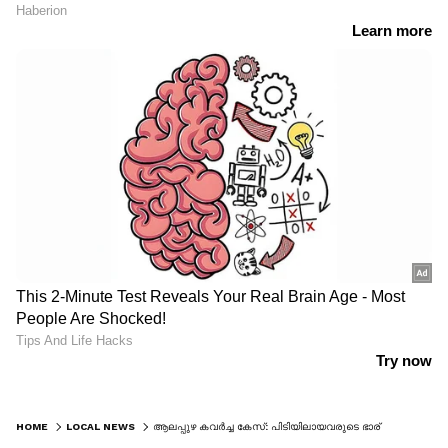
HOME
LOCAL NEWS
ആലപ്പുഴ കവർച്ച കേസ്: പിടിയിലായവരുടെ ഭാര്യമാർ പൊലീസ് സ്റ്റേഷനിൽ, നിരപരാധികളെന്ന് കുടുംബം; നാടകീയ രംഗങ്ങൾ