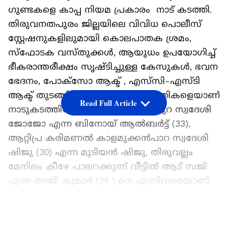
ഗുണ്ടകളെ കാപ്പ നിയമ പ്രകാരം നാട് കടത്തി.
തിരുവനതപുരം ജില്ലയിലെ വിവിധ പൊലീസ്
സ്റ്റേഷനുകളിലുമായി കൊലപാതക ശ്രമം,
സ്ഫോടക വസ്തുക്കൾ, ആയുധം ഉപയോഗിച്ച്
ഭീകരാന്തരീക്ഷം സൃഷ്ടിച്ചുള്ള കേസുകൾ, ഭവന
ഭേദനം, പോക്‌സോ ആക്ട് , എസ്‌സി-എസ്ടി
ആക്ട് തുടങ്ങിയ കേസുകളിലെ പ്രതികളെയാണ്
Read Full Article
നാടുകടത്തിയത്. ആറ്റിപ്ര പളളിത്തുറ സ്വദേശി
ജോജോ എന്ന ബിനോയ് ആൽബർട്ട് (33),
ആറ്റിപ്ര കരിമണൽ കാളമുക്കൻപാറ സ്വദേശി
ഷിജു (30) എന്ന മുടിയൻ ഷിജു, തിരുവല്ലം
മേനിലം കീഴേ പാലറക്കുന്ന് വീട്ടിൽ ആട് സജി
എന്ന അജി കുമാർ (38 ) നെ എന്നിവരെയാണ്
കാപ്പ ചുമത്തി നാട് കടത്തിയത്.
ഏഷ്യാനെറ്റ് ന്യൂസ് പ്രധാന വാർത്താ സ്രോതസായി
LATEST VIDEOS
തെരഞ്ഞെടുക്കുക