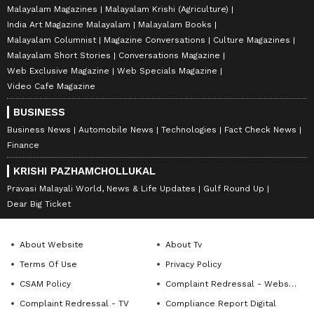
Malayalam Magazines
Malayalam Krishi (Agriculture)
India Art Magazine Malayalam
Malayalam Books
Malayalam Columnist
Magazine Conversations
Culture Magazines
Malayalam Short Stories
Conversations Magazine
Web Exclusive Magazine
Web Specials Magazine
Video Cafe Magazine
BUSINESS
Business News
Automobile News
Technologies
Fact Check News
Finance
KRISHI PAZHAMCHOLLUKAL
Pravasi Malayali World, News & Life Updates
Gulf Round Up
Dear Big Ticket
About Website
About Tv
Terms Of Use
Privacy Policy
CSAM Policy
Complaint Redressal - Website
Complaint Redressal - TV
Compliance Report Digital