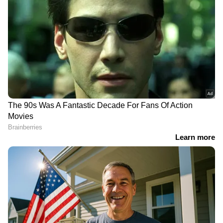
DOWNLOAD APP
Related Articles
RECOMMENDED STORIES
ഹെയർ ട്രാൻസ്പ്ലാന്‍റ് ചെയ്ത് 48
മണിക്കൂറിൽ രണ്ട് ദാരുണ സംഭവങ്ങൾ;
ഒളിവിലായിരുന്ന ദന്ത ഡോക്ടർ കീഴടങ്ങി
ശിവസൂര്യയുടെ
മാരുതി ആൾട്ടോ