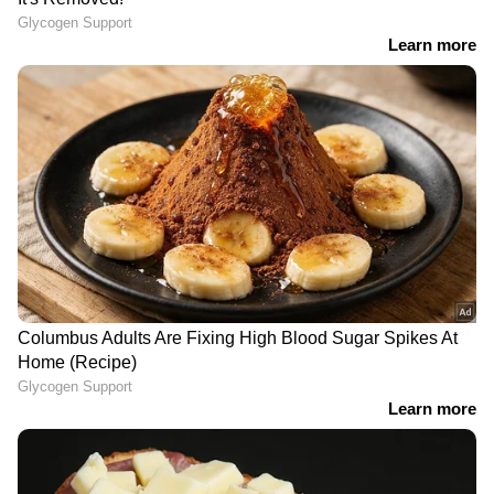
LATEST VIDEOS
സാമൂഹിക ക്ഷേമപെന്‍ഷന്‍
വിതരണം ബാങ്കിലൂടെ മാത്രം;
പദ്ധതി അവസാനിപ്പിക്കാന്‍
നീക്കമെന്ന് പ്രതിപക്ഷം
അപകടമോ കൊലപാതകമോ?
22കാരന്റെ മരണത്തിൽ ദുരൂഹത |
Thrissur | Accident news | Crime news
| Kerala Police