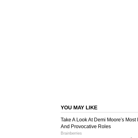
മോസ്‌ക്കോക്കുന്നിലെ ജനവാസ കേന്ദ
ആക്രമിക്കാനൊരുങ്ങിയ സംഭവവും
പഞ്ചായത്ത് പ്രസിഡന്റ് മേഴ്‌സി 
ബീറ്റ്‌ഫോറസ്റ്റ് ഓഫിസര്‍ താരാനാ
മോസ്‌കോ കുന്നിലെത്തി പരിശോധന നട
Read More :
തട്ടേക്കാട്, പമ്പ
വന്യജീവി സങ്കേതങ്ങളിൽ നിന്