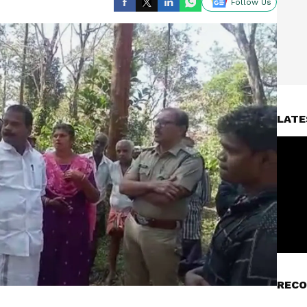
Follow Us
LATE
RECO