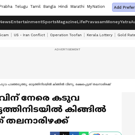
Prabha
Telugu
Tamil
Bangla
Hindi
Marathi
MyNation
Add Prefer
News
Entertainment
Sports
Magazine
Life
Pravasam
Money
Yatra
A
 Scam
US - Iran Conflict
Operation Toofan
Kerala Lottery
Gold Rat
ുവ പാഞ്ഞടുത്തു; ഓട്ടത്തിനിടയില്‍ കിങ്ങില്‍ വീണു, രക്ഷപ്പെട്ടത് തലനാരിഴക്ക്
ാവിന് നേരെ കടുവ
ത്തിനിടയില്‍ കിങ്ങില്‍
ത് തലനാരിഴക്ക്