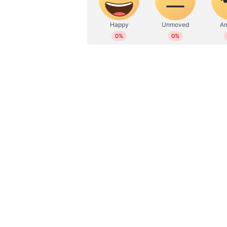
WD
Web Desk
രണ്ടാഴ്ച മുമ്പ് എട്ടാം വാര്‍ഡായ