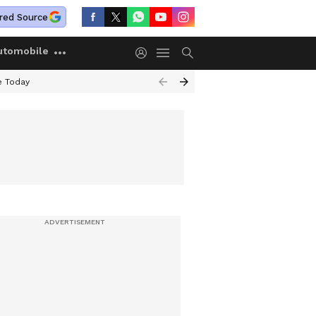
red Source
utomobile
e Today