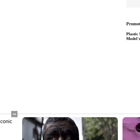
്രത്തില്‍ കടുവയിറങ്ങി നാട്ടുകാരെ
 ഉണ്ടായി. എം.എല്‍.എയെ കൂടാതെ പൂതാടി
സാബു, ചെതലയം റേഞ്ച് ഓഫീസര്‍ അബ്ദുള്‍ സമദ്,
ഥ്, വാര്‍ഡ് അംഗം സ്മിത സജി തുടങ്ങിയവരും
ത്തി. പ്രദേശത്ത് വനംവകുപ്പ് ക്യാമറ സ്ഥാപിച്ചു.
ാവാലി, ഏഞ്ചല്‍വാലി; ജനവാസമേഖലകളെ
നും ഒഴിവാക്കാൻ തീരുമാനം