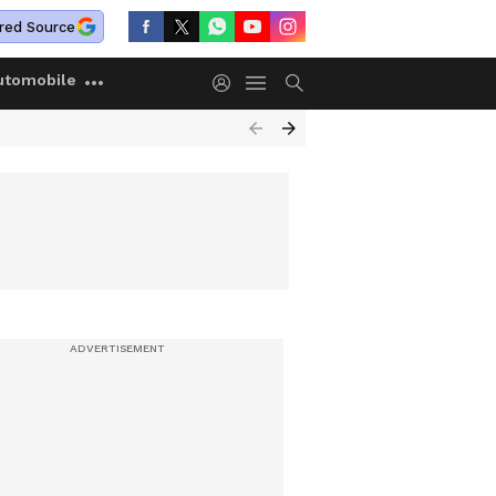
red Source
utomobile