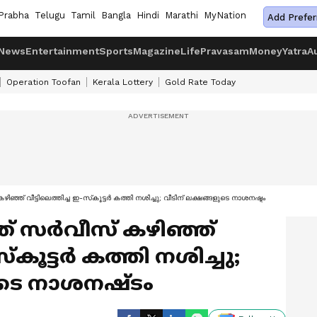
Prabha
Telugu
Tamil
Bangla
Hindi
Marathi
MyNation
Add Prefer
News
Entertainment
Sports
Magazine
Life
Pravasam
Money
Yatra
A
Operation Toofan
Kerala Lottery
Gold Rate Today
ഞ്ഞ് വീട്ടിലെത്തിച്ച ഇ-സ്‌കൂട്ടര്‍ കത്തി നശിച്ചു; വീടിന് ലക്ഷങ്ങളുടെ നാശനഷ്ടം
് സര്‍വീസ് കഴിഞ്ഞ്
്‌കൂട്ടര്‍ കത്തി നശിച്ചു;
ുടെ നാശനഷ്ടം