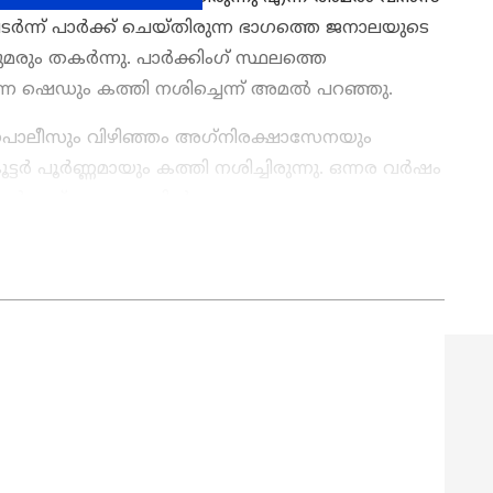
 പടര്‍ന്ന് പാര്‍ക്ക് ചെയ്തിരുന്ന ഭാഗത്തെ ജനാലയുടെ
ചുമരും തകര്‍ന്നു. പാര്‍ക്കിംഗ് സ്ഥലത്തെ
ന്ന ഷെഡും കത്തി നശിച്ചെന്ന് അമല്‍ പറഞ്ഞു.
പൊലീസും വിഴിഞ്ഞം അഗ്‌നിരക്ഷാസേനയും
ര്‍ പൂര്‍ണ്ണമായും കത്തി നശിച്ചിരുന്നു. ഒന്നര വര്‍ഷം
തിയമർന്നത്. സംഭവത്തില്‍ ഏകദേശം
നഷ്ടമുണ്ടായതായി വിഴിഞ്ഞം അഗ്‌നിരക്ഷാസേനാ
ws
അറിയാൻ എപ്പോഴും ഏഷ്യാനെറ്റ് ന്യൂസ്
s
അപ്‌ഡേറ്റുകളും ആഴത്തിലുള്ള
ട്ടിംഗും — എല്ലാം ഒരൊറ്റ സ്ഥലത്ത്. ഏത്
്വസനീയമായ വാർത്തകൾ ലഭിക്കാൻ
Asianet