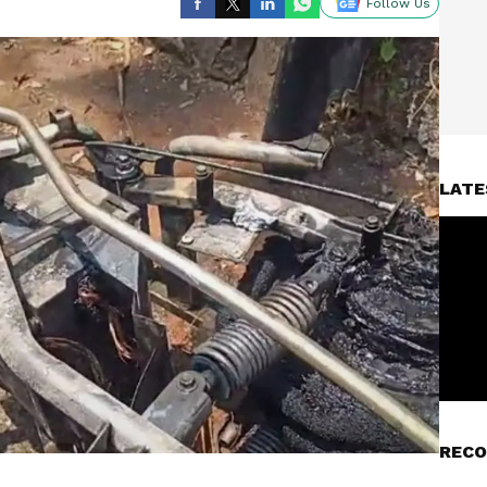
Follow Us
LATE
RECO