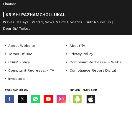
Finance
KRISHI PAZHAMCHOLLUKAL
Pravasi Malayali World, News & Life Updates
Gulf Round Up
Dear Big Ticket
About Website
About Tv
Terms Of Use
Privacy Policy
CSAM Policy
Complaint Redressal - Website
Complaint Redressal - TV
Compliance Report Digital
Investors
FOLLOW US ON
DOWNLOAD APP
© Copyright 2026 Asianxt Digital Technologies Private Limited (Formerly
known as Asianet News Media & Entertainment Private Limited) | All Rights
Reserved