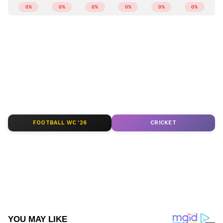
കേരളത്തിലെ എല്ലാ
Local News
അറിയാൻ
എപ്പോഴും ഏഷ്യാനെറ്റ് ന്യൂസ് വാർത്തകൾ.
Malayalam News
അപ്‌ഡേറ്റുകളും
ആഴത്തിലുള്ള വിശകലനവും സമഗ്രമായ
റിപ്പോർട്ടിംഗും — എല്ലാം ഒരൊറ്റ സ്ഥലത്ത്.
ഏത് സമയത്തും, എവിടെയും
വിശ്വസനീയമായ വാർത്തകൾ ലഭിക്കാൻ
Asianet News Malayalam
FOOTBALL WC '26
CRICKET
ABOUT THE AUTHOR
Sumam Thomas
ST
17 വർഷമായി മാധ്യമപ്രവർത്തനരം​ഗത്ത് ജോലി.
വിവിധ ഓൺലൈൻ മീഡിയകളിലും മാ​ഗസിനുകളിലും
ജോലി ചെയ്തു. 2018 ൽ ഏഷ്യാനെറ്റ് ന്യൂസ്
ഓൺലൈനിൽ ജോയിൻ ചെയ്തു. ഇപ്പോൾ സീനിയർ
മുങ്ങിമരണം
സബ് എ‍ഡിറ്റർ
മരണം
Follow Us