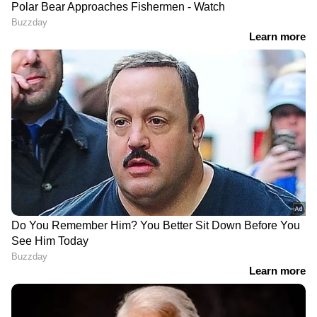
RECOMMENDED STORIES
ഓപ്പറേഷൻ തൂഫാൻ;
ആറര മാസമായി ഒളിവിൽ,
വീട്ടിൽ നിന്ന് 1 കോടി
റിജിൻ കലൂരിൽ ഉണ്ടെന്ന്
രൂപയുടെ എംഡിഎംഎ
രഹസ്യവിവരം കിട്ടി
പിടികൂടിയ കേസിൽ ഒരാൾ
പൊലീസെത്തി;
കൂടി പിടിയിൽ
അയൽവാസിയുടെ
കൈമുട്ട് തല്ലിയൊടിച്ച
കേസിൽ അറസ്റ്റിൽ