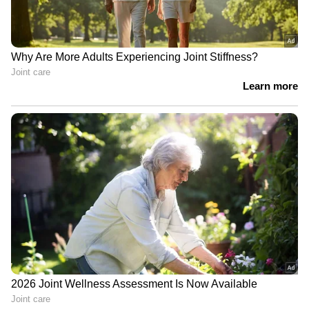
‘ഏയ് ഓട്ടോ’; ഔദ്യോഗിക വാഹനം
എത്തിയില്ല; സുരേഷ് ഗോപി വീണ്ടും
ഓട്ടോയിൽ
ചോദ്യപ്പേപ്പർ ചോർച്ചയ്‌ക്കെതിരെ
രാഹുൽ ഗാന്ധി; ഇന്ന് പ്രയാഗ്‌
രാജിൽ വിദ്യാർത്ഥികളുമായി
സംവാദം