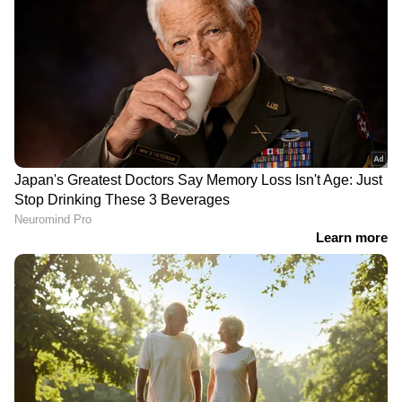
നിർത്തിയിട്ട ടോറസ്
കോളേജ്
ലോറികൾക്ക് സമീപം ഒരു
ജീവനക്കാരനെതിരെ
കാർ, രാത്രി പൊലീസ്
വിദ്യാര്‍ത്ഥികളുടെ നിരന്തര
പട്രോളിംഗ്
പരാതി; കഞ്ചാവും
സംഘമെത്തിയപ്പോൾ
എംഡിഎംഎയും ഹാഷിഷ്
കണ്ടത് നാലംഗ
ഓയിലുമായി പൊക്കി
സംഘത്തിൻ്റെ ഡീസൽ
പൊലീസ്
മോഷണം; 3 പ്രതികൾ
പിടിയിൽ
LATEST VIDEOS