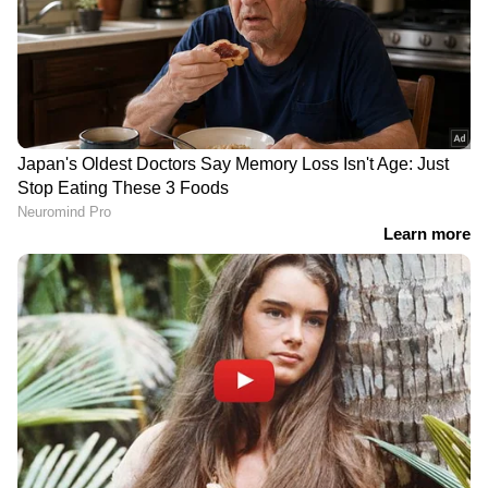
DOWNLOAD APP
കേരളത്തിലെ എല്ലാ
Local News
അറിയാൻ
എപ്പോഴും ഏഷ്യാനെറ്റ് ന്യൂസ് വാർത്തകൾ.
Malayalam News
അപ്‌ഡേറ്റുകളും
ആഴത്തിലുള്ള വിശകലനവും സമഗ്രമായ
റിപ്പോർട്ടിംഗും — എല്ലാം ഒരൊറ്റ സ്ഥലത്ത്.
ഏത് സമയത്തും, എവിടെയും
വിശ്വസനീയമായ വാർത്തകൾ ലഭിക്കാൻ
Asianet News Malayalam