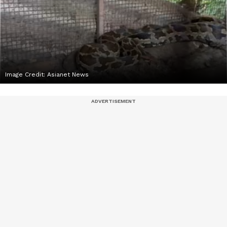
Image Credit:
Asianet News