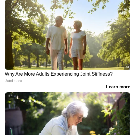
മുതലപ്പൊഴിയിൽ
'രാജേഷിന്‍റെ മൃതദേഹം
കാണാതായ ഷിജിനായി
കൊണ്ടുപോകാൻ
തെരച്ചിൽ ഊർജിതം;
പയ്യന്നൂർ തഹസിൽദാർ
സ്കൂബ ഡൈവിങ്
പണം ആവശ്യപ്പെട്ടു';
സംഘവും
ആരോപണവുമായി റിവർ
തെരച്ചിലിനിറങ്ങി, ഒപ്പം
റാഫ്റ്റിംഗ് സൊസൈറ്റി
കോസ്റ്റ്ഗാർഡ് ഷിപ്പും
പ്രസിഡന്‍റ്
ഡോണിയർ
എയർക്രാഫ്റ്റും
ഉഡുപ്പിയിൽ കോൺഗ്രസ്
മലങ്കര ഡാമിൽ
നേതാവിന്
രാസമാലിന്യം കലർന്നു;
വെടിവച്ചുകൊന്ന
കർശന നടപടിയുമായി