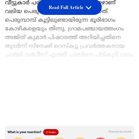
വീട്ടുകാർ പരിശോധന നടത്തിയപ്പോഴാണ്
Read Full Article
വലിയ പെരുമ്പാമ്പിനെ കണ്ടെത്തിയത്.
പെരുമ്പാമ്പ് കൂട്ടിലുണ്ടായിരുന്ന ഭൂരിഭാഗം
കോഴികളെയും തിന്നു. ഗ്രാമപഞ്ചായത്തംഗം
അജിത് കുമാർ പിഷാരത്ത് അറിയിച്ചതിനെ
തുടർന്ന് സ്നേക്ക് റെസ്ക്യൂ പ്രവർത്തകനായ
ചാർലി വർഗീസ് എത്തി പാമ്പിനെ പിടികൂടി വനം
വകുപ്പ് ഉദ്യോഗസ്ഥർക്ക് കൈമാറി.
LATEST VIDEOS
രണ്ട് ദിവസം മുൻപ് ആലപ്പുഴയിലെ
താമരക്കുളത്ത് താറാവുകൂട്ടിൽ കയറിയ 12
അടിയോളം നീളമുള്ള കൂറ്റൻ പെരുമ്പാമ്പിനെ
പിടികൂടിയിരുന്നു. താമരക്കുളം സ്വദേശിയായ
വേണുവിന്‍റെ വീട്ടിലെ താറാവുകൂട്ടിലാണ്
പാമ്പിനെ കണ്ടെത്തിയത്. രാവിലെ
താറാവുകളെ തുറന്നുവിട്ട് തീറ്റ