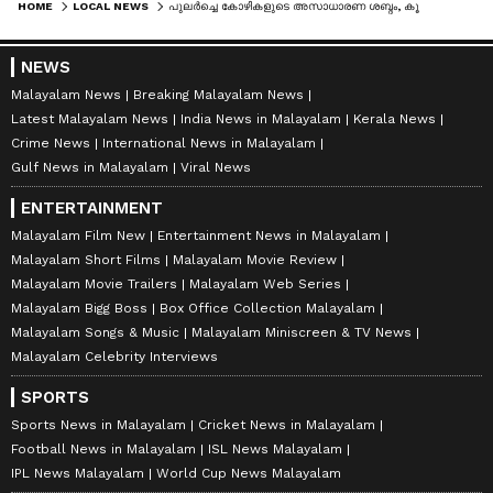
HOME
LOCAL NEWS
പുലർച്ചെ കോഴികളുടെ അസാധാരണ ശബ്ദം, കൂട് തുറന്നപ്പോൾ കണ്ടത് ഇര വിഴുങ്ങിക്കിടക്കുന്ന പെരുമ്പാമ്പിനെ!
NEWS
Malayalam News
Breaking Malayalam News
Latest Malayalam News
India News in Malayalam
Kerala News
Crime News
International News in Malayalam
Gulf News in Malayalam
Viral News
ENTERTAINMENT
Malayalam Film New
Entertainment News in Malayalam
Malayalam Short Films
Malayalam Movie Review
Malayalam Movie Trailers
Malayalam Web Series
Malayalam Bigg Boss
Box Office Collection Malayalam
Malayalam Songs & Music
Malayalam Miniscreen & TV News
Malayalam Celebrity Interviews
SPORTS
Sports News in Malayalam
Cricket News in Malayalam
Football News in Malayalam
ISL News Malayalam
IPL News Malayalam
World Cup News Malayalam