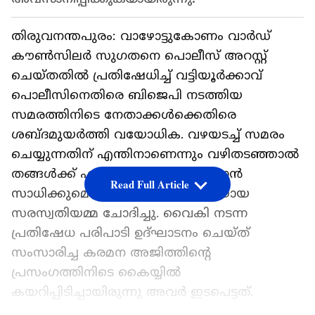
തിരുവനന്തപുരം: വാഴോട്ടുകോണം വാർഡ്
കൗൺസിലർ സുഗതനെ പൊലീസ് അറസ്റ്റ്
ചെയ്തതിൽ പ്രതിഷേധിച്ച് വട്ടിയൂർക്കാവ്
പൊലീസിനെതിരെ ബിജെപി നടത്തിയ
സമരത്തിനിടെ നേതാക്കൾക്കെതിരെ
ശബ്ദമുയർത്തി വയോധിക. ‌വഴയടച്ച് സമരം
ചെയ്യുന്നതിന് എന്തിനാണെന്നും വഴിതടഞ്ഞാൽ
തങ്ങൾക്ക് എങ്ങനെ വീട്ടിൽ പോകാൻ
Read Full Article
സാധിക്കുമെന്നും വഴിയാത്രക്കാരിയായ
സരസ്വതിയമ്മ ചോദിച്ചു. വൈകി നടന്ന
പ്രതിഷേധ പരിപാടി ഉദ്ഘാടനം ചെയ്ത്
സംസാരിച്ച കരമന അജിത്തിൻ്റെ
പ്രസംഗത്തിനിടെ കൈയ്യിൽ
കയറിപ്പിടിച്ചായിരുന്നു അവർ ഇടപെട്ടത്.
പ്രസംഗം തടസപ്പെട്ടതോടെ അജിത്