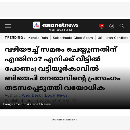
MALAYALAM
TRENDING :
Kerala Rain
Sabarimala Ghee Scam
US - Iran Conflict
വഴിയടച്ച് സമരം ചെയ്യുന്നതിന്
എന്തിനാ? എനിക്ക് വീട്ടിൽ
പോണം; വട്ടിയൂർകാവിൽ
ബിജെപി നേതാവിന്‍റെ പ്രസംഗം
തടസപ്പെടുത്തി വയോധിക
Author :
Web Desk
|
Local News
Published :
Jun 11 2026, 06:18 AM IST
Image Credit:
Asianet News