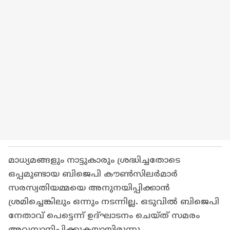
മാധ്യമങ്ങളും നാട്ടുകാരും ശ്രദ്ധിച്ചതോടെ
ഒപ്പമുണ്ടായ ബിജെപി കൗൺസിലർമാർ
സരസ്വതിയമ്മയെ അനുനയിപ്പിക്കാൻ
ശ്രമിച്ചെങ്കിലും ഒന്നും നടന്നില്ല. ഒടുവിൽ ബിജെപി
നേതാവ് പെട്ടെന്ന് ഉദ്ഘാടനം ചെയ്ത് സമരം
അവസാനിപ്പിക്കുകയായിരുന്നു.