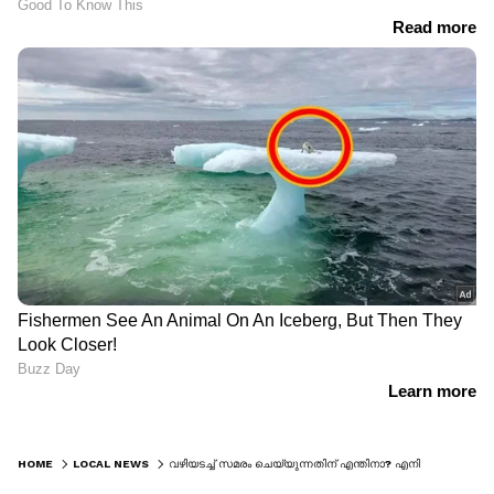
HOME
LOCAL NEWS
വഴിയടച്ച് സമരം ചെയ്യുന്നതിന് എന്തിനാ? എനിക്ക് വീട്ടിൽ പോണം; വട്ടിയൂർകാവിൽ ബിജെപി നേതാവിന്‍റെ പ്രസംഗം തടസപ്പെടുത്തി വയോധിക