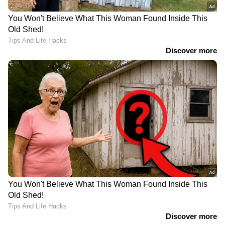
ഡ്രൈവർ
LATEST VIDEOS
ജലനിരപ്പ് കുറഞ്ഞെങ്കിലും ദുരിതം
ഒഴിയാതെ കുട്ടനാട്ടുകാര്‍; വെള്ളം
ഇറങ്ങാൻ ഇനിയും സമയമെടുക്കും
News@1PM | ഒരുമണി വാർത്ത
വിശദമായി | 08 August 2026