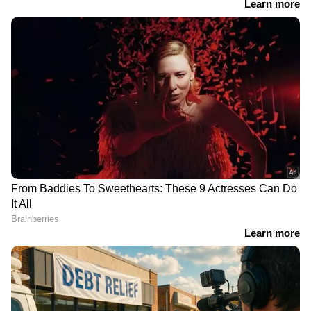
നാട്ടുകാർക്കും വലിയ എതിർപ്പുണ്ടായി. ഇതാണ്
ഒടുവിൽ സരസ്വതിയമ്മയുടെ വാക്കുകളിലൂടെ
പ്രതിഫലിച്ചത്.
DOWNLOAD APP
RECOMMENDED STORIES