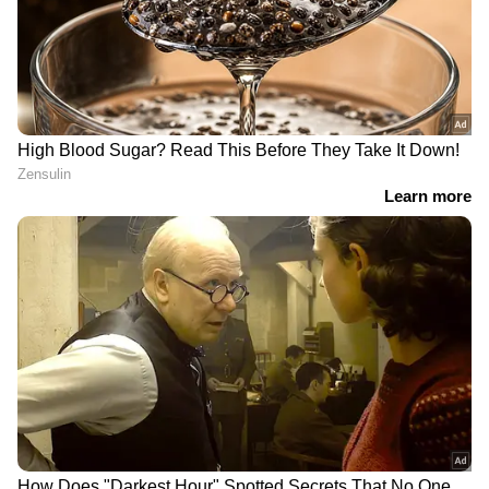
RECOMMENDED STORIES
നൂറ്റാണ്ടുകൾ പഴക്കമുള്ള
യുഎസ് - ഇറാൻ
അപൂർവ മദ്യത്തിൽ നിന്നും
സമാധാന ഉടമ്പടിക്ക്
ചൈനീസ് മദ്യ ചരിത്രം
ധാരണ പക്ഷേ,
കണ്ടെത്തി ഗവേഷകർ
ഇസ്രയേൽ?