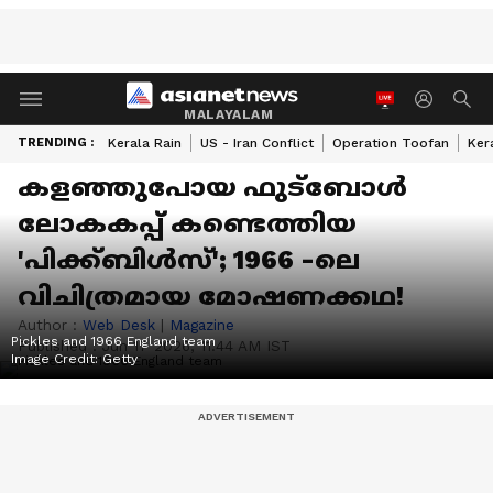
MALAYALAM
TRENDING :
Kerala Rain
US - Iran Conflict
Operation Toofan
Ker
കളഞ്ഞുപോയ ഫുട്ബോൾ
ലോകകപ്പ് കണ്ടെത്തിയ
'പിക്ക്ബിൾസ്'; 1966 -ലെ
വിചിത്രമായ മോഷണക്കഥ!
Author :
Web Desk
|
Magazine
Pickles and 1966 England team
Published :
Jun 17 2026, 11:44 AM IST
Image Credit:
Getty