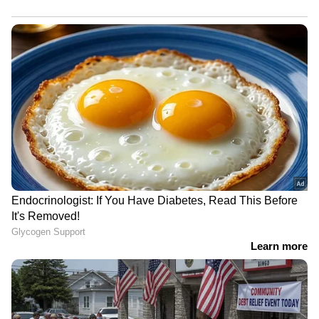
പരിചയപ്പെടുത്തിയ ഒരാളിൽ നിന്ന് ഒരു കത്ത്
ലഭിച്ചു. ആ കത്ത് ഇങ്ങനെയായിരുന്നു:
"പ്രിയപ്പെട്ട ജോ, ലോകകപ്പ് നഷ്ടപ്പെട്ടതിൽ
നിങ്ങൾക്ക് വലിയ ആശങ്കയുണ്ടാകുമെന്ന്
എനിക്കറിയാം... പക്ഷേ, എന്നെ സംബന്ധിച്ച്
ഇത് വെറുമൊരു സ്വർണ്ണക്കഷണം മാത്രമാണ്.
വ്യാഴാഴ്ചയ്ക്കോ വെള്ളിയാഴ്ചയ്ക്കോ മുൻപ്
നിങ്ങളുടെ മറുപടി ലഭിച്ചില്ലെങ്കിൽ ഇത് ഞാൻ
ഉരുക്കി കളയും." ട്രോഫി തിരികെ നൽകാൻ
15,000 പൗണ്ടാണ് (ഏതാണ്ട് 19 ലക്ഷം രൂപ)
കള്ളൻ ആവശ്യപ്പെട്ടത്.