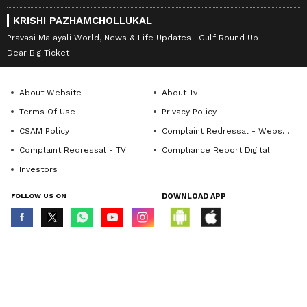
KRISHI PAZHAMCHOLLUKAL
Pravasi Malayali World, News & Life Updates
Gulf Round Up
Dear Big Ticket
About Website
About Tv
Terms Of Use
Privacy Policy
CSAM Policy
Complaint Redressal - Website
Complaint Redressal - TV
Compliance Report Digital
Investors
FOLLOW US ON
DOWNLOAD APP
© Copyright 2026 Asianxt Digital Technologies Private Limited (Formerly
known as Asianet News Media & Entertainment Private Limited) | All Rights
Reserved