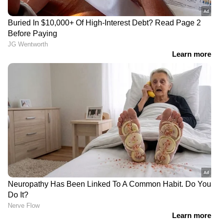
തോന്നിയ പ്രതി ഓടി രക്ഷപ്പെടാൻ ശ്രമിച്ചു.
എങ്കിലും പൊലീസ് അയാളെ പിന്തുടർന്ന്
പിടികൂടി. എഡ്വേർഡ് ബെച്ച്ലി
എന്നയാളായിരുന്നു അത്. എന്നാൽ, അയാൾ
വെറുമൊരു ഇടനിലക്കാരൻ മാത്രമാണെന്നും
ട്രോഫി എവിടെയുണ്ടെന്ന് അയാൾക്ക്
അറിയില്ലെന്നും പൊലീസിന് മനസ്സിലായി.
ഇതോടെ അന്വേഷണം വീണ്ടും വഴിമുട്ടി.
എന്നാൽ, മാർച്ച് 27-ന് രാവിലെ കഥയാകെ മാറി.
ഡേവിഡ് കോർബെറ്റ് എന്നയാൾ തന്‍റെ
നായയായ പിക്ക്ബിൾസിനൊപ്പം വീട്ടിൽ നിന്ന്
പുറത്തിറങ്ങി. അപ്പോൾ ഒരു ചെറിയ
കുറ്റിക്കാട്ടിൽ ഒളിപ്പിച്ചുവെച്ചിരിക്കുന്ന ഒരു