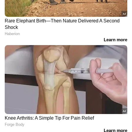
ട്രോഫിയുമായി കടന്നുകളഞ്ഞു. ഇതിലും
അത്ഭുതകരമായ കാര്യം, കോടിക്കണക്കിന് രൂപ
വിലമതിക്കുന്ന സ്റ്റാമ്പ് ശേഖരം
അവിടെയുണ്ടായിട്ടും കള്ളൻ അത് തൊടാതെ
ലോകകപ്പ് ട്രോഫി മാത്രം എടുത്തുകൊണ്ട്
പോയി എന്നതാണ്. ഈ മോഷണം
അധികൃതർക്ക് വലിയൊരു നാണക്കേടായി മാറി.
മെട്രോപൊളിറ്റൻ പൊലീസിന് തുടക്കത്തിൽ
യാതൊരു സൂചനയും ലഭിച്ചില്ല. സാക്ഷികൾ
നൽകിയ പരസ്പര വിരുദ്ധമായ വിവരങ്ങൾ
അന്വേഷണം കൂടുതൽ സങ്കീർണ്ണമാക്കി.
മോചനദ്രവ്യം ആവശ്യപ്പെട്ട് കത്ത്
ദിവസങ്ങൾക്ക് ശേഷം, എഫ്.എ ചെയർമാൻ
ജോ മേയേഴ്സിന് 'ജാക്സൺ' എന്ന് സ്വയം