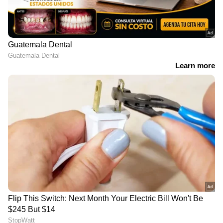
ഫൈനലിൽ പെനാൾട്ടി ഗോളിൽ അർജന്‍റീന
വിജയം നേടി.
അന്ന്, ഇംഗ്ലണ്ട് ക്യാപ്റ്റൻ ബോബി മൂർ
അഭിമാനത്തോടെ വാനിലുയർത്തിയത്,
മാസങ്ങൾക്ക് മുൻപ് നഷ്ടപ്പെട്ടു പോയെന്ന്
എല്ലാവരും കരുതിയ അതേ ജൂൾസ് റിമെറ്റ്
ട്രോഫിയായിരുന്നു. ഇംഗ്ലണ്ട് ടീമിന്‍റെ ആ
വിജയാഘോഷങ്ങളിൽ പങ്കുചേരാൻ
പിക്ക്ബിൾസും അവിടെയുണ്ടായിരുന്നു. ഒരു
വർഷത്തിന് ശേഷം പിക്ക്ബിൾസ് മരണപ്പെട്ടു,
എങ്കിലും 1966 ഫിഫ ലോകകപ്പിനെ വലിയൊരു
ദുരന്തത്തിൽ നിന്ന് രക്ഷിച്ച ആ മിടുക്കൻ
നായയുടെ ഓർമ്മകൾ ഫുട്ബോൾ
ചരിത്രത്തിൽ ഇന്നും ജീവിക്കുന്നു.