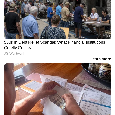
വളർത്തു നായയുടെ കണ്ടെത്തൽ
തുടർന്ന് ഡിറ്റക്ടീവ് ഇൻസ്പെക്ടർ ലെൻ ബഗ്ഗി,
ചെയർമാന്‍റെ അസിസ്റ്റന്‍റായി ചമഞ്ഞ് ബാറ്റർസീ
പാർക്കിൽ വെച്ച് കള്ളനുമായി കൂടിക്കാഴ്ച
നിശ്ചയിച്ചു. പത്രക്കടലാസുകൾ നിറച്ച ഒരു
ബ്രീഫ്കേസുമായാണ് ഇൻസ്പെക്ടർ എത്തിയത്.
എന്നാൽ, അവിടെയുണ്ടായിരുന്ന പൊലീസ്
നിരീക്ഷണ സംഘത്തെ കണ്ട് സംശയം