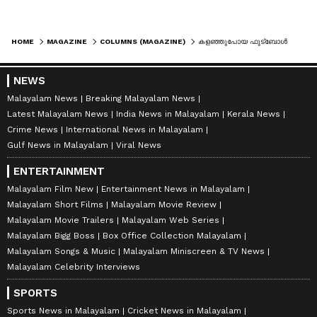
HOME
MAGAZINE
COLUMNS (MAGAZINE)
കളഞ്ഞുപോയ ഫുട്ബോൾ ലോകകപ്പ് കണ്ടെത്തിയ 'പിക്ക്ബിൾസ്'; 1966 -ലെ വിചിത്രമായ മോഷണക്കഥ!
NEWS
Malayalam News
Breaking Malayalam News
Latest Malayalam News
India News in Malayalam
Kerala News
Crime News
International News in Malayalam
Gulf News in Malayalam
Viral News
ENTERTAINMENT
Malayalam Film New
Entertainment News in Malayalam
Malayalam Short Films
Malayalam Movie Review
Malayalam Movie Trailers
Malayalam Web Series
Malayalam Bigg Boss
Box Office Collection Malayalam
Malayalam Songs & Music
Malayalam Miniscreen & TV News
Malayalam Celebrity Interviews
SPORTS
Sports News in Malayalam
Cricket News in Malayalam