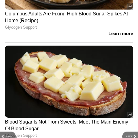
എഴുതിയിരിക്കുന്നത് കണ്ടു! ഞാൻ വേഗം
വീട്ടിലേക്ക് ഓടിച്ചെന്ന് ഭാര്യയോട് പറഞ്ഞു:
'എനിക്ക് ലോകകപ്പ് കിട്ടിയെന്ന് തോന്നുന്നു!'"
കോർബെറ്റ് ഉടൻ തന്നെ ട്രോഫിയുമായി കാനൻ
റോ പൊലീസ് സ്റ്റേഷനിലെത്തി. എന്നാൽ, ഈ
അവിശ്വസനീയമായ കണ്ടെത്തൽ കാരണം
പൊലീസ് ആദ്യം കോർബെറ്റിനെത്തന്നെയാണ്
പ്രതിയായി സംശയിച്ചത്. മണിക്കൂറുകൾ നീണ്ട
ചോദ്യം ചെയ്യലിനൊടുവിൽ കോർബെറ്റിന്
ഇതിൽ പങ്കില്ലെന്ന് പൊലീസ് സ്ഥിരീകരിച്ചു.
പക്ഷേ, ആരാണ് ആ ട്രോഫി അവിടെക്കൊണ്ട്
ഒളിപ്പിച്ചത് എന്ന് കണ്ടെത്താൻ അന്വേഷണ
സംഘത്തിന് ഇനിയും കഴിഞ്ഞില്ല.
ഒറ്റരാത്രി കൊണ്ട് താരമായ വളർത്തു നായ
PREV
NEXT