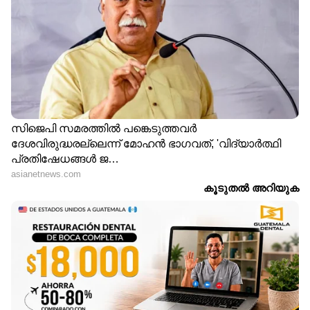
ട്രോഫി കണ്ടെത്തി കൃത്യം നാല് മാസങ്ങൾക്ക്
ശേഷം, ഫുട്ബോൾ ചരിത്രത്തിലെ സുവർണ്ണ
അധ്യായങ്ങളിലൊന്ന് ഇംഗ്ലണ്ട് കുറിച്ചു. 1966
-ലെ ആവേശകരമായ ഫൈനലിൽ എക്സ്ട്രാ
ടൈമിൽ പശ്ചിമ ജർമ്മനിയെ 4 - 2 -ന്
തോൽപ്പിച്ച് ഇംഗ്ലണ്ട് ആദ്യമായി ഫുട്ബോൾ
ലോകക്കപ്പ് കിരീടം ചൂടി. മത്സരത്തിൽ
ഇംഗ്ലണ്ടിന്‍റെ ജിയോഫ് ഹർസ്റ്റ് ചരിത്ര
പ്രസിദ്ധമായ ഹാട്രിക് നേടി. ഒരു ലോകകപ്പ്
ഫൈനലിൽ ഹാട്രിക് നേടുന്ന ആദ്യ
കളിക്കാരനായി അദ്ദേഹം മാറി. ഈ റെക്കോർഡ്
പിന്നീട് തകരാതെ 56 വർഷം നീണ്ടുനിന്നു.
ഒടുവിൽ 2022 ലോകകപ്പ് ഫൈനലിൽ
അർജന്‍റീനയ്ക്കെതിരെ ഫ്രാൻസിന് വേണ്ടി
കൈലിയൻ എംബാപ്പെയാണ് ഈ
നേട്ടത്തിനൊപ്പം എത്തിയത്. എങ്കിലും ആ