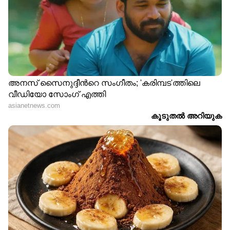
'എനിക്കും കിട്ടി ലോകക്കപ്പ്'
വർഷങ്ങൾക്ക് ശേഷം ആ നിമിഷത്തെ
കോർബെറ്റ്, ഫിഫയോട് അനുസ്മരിച്ചത്
ഇങ്ങനെയാണ്, "ഞാൻ അത് കയ്യിലെടുത്തു,
നല്ല ഭാരമുണ്ടായിരുന്നു. പക്ഷേ, അത്ര
വലിപ്പമൊന്നും ഉണ്ടായിരുന്നില്ല. അക്കാലത്ത്
ഐആർഎ (Irish Republican Army) ബോംബ്
സ്ഫോടനങ്ങൾ നടത്തുന്ന സമയമായത്
കൊണ്ട് അതൊരു ബോംബായിരിക്കുമെന്നാണ്
ഞാൻ ആദ്യം കരുതിയത്. ഞാൻ അത് താഴെ
വെച്ചു, വീണ്ടും എടുത്തു. ഒടുവിൽ കൗതുകം
അടക്കാനാവാതെ ഞാൻ അതിന്‍റെ
അടിഭാഗത്തെ പേപ്പർ അല്പം കീറി നോക്കി.
അവിടെ ഒരു പ്ലെയിൻ ഡിസ്ക് കണ്ടു. ബാക്കി
ഭാഗം കൂടി കീറിയപ്പോൾ അതിൽ ബ്രസീൽ,
ജർമ്മനി, ഉറുഗ്വേ എന്നീ പേരുകൾ