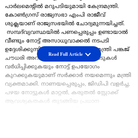
പാർലമെന്റിൽ മറുപടിയുമായി കേന്ദ്രമന്ത്രി.
കോൺ​ഗ്രസ് രാജ്യസഭാ എംപി രാജീവ്
ശുക്ലയാണ് രാജ്യസഭയിൽ ചോദ്യമുന്നയിച്ചത്.
സമ്പദ്‌വ്യവസ്ഥയിൽ പണപ്പെരുപ്പം ഉണ്ടായാൽ
വീണ്ടും നോട്ട് അസാധുവാക്കൽ നടപടി
ഉദ്ദേശിക്കുന്നില്ലെന്ന് ധനകാര്യ സഹമന്ത്രി പങ്കജ്
Read Full Article
ചൗധരി അറിയിച്ചു. ഡിജിറ്റൽ ഇടപാടുകൾ
വർധിപ്പിക്കുകയും നോട്ട് ഉപയോ​ഗം
കുറക്കുകയുമാണ് സർക്കാർ നയമെന്നും മന്ത്രി
വ്യക്തമാക്കി. നാണയപ്പെരുപ്പം, ജിഡിപി വളർച്ച,
പഴയ നോട്ടുകൾ മാറ്റൽ, കരുതൽ സ്റ്റോക്ക്
ആവശ്യകതകൾ തുടങ്ങിയ പ്രധാന
കാരണങ്ങളെ ആശ്രയിച്ചിരിക്കും അച്ചടിക്കേണ്ട
നോട്ടുകളുടെ അളവ് തീരുമാനിക്കുകയെന്നും
LATEST VIDEOS
മന്ത്രി വ്യക്തമാക്കി.