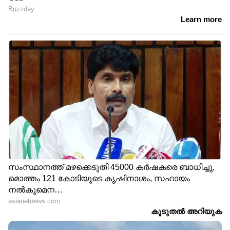
പേടിഎം പോക്കറ്റ് മണിയുടെ മറ്റൊരു
ആകര്‍ഷണം അത് 'പേടിഎം സ്‌പെന്‍ഡ്
സമ്മറി'യുമായി ബന്ധിപ്പിച്ചിരിക്കുന്നു
എന്നതാണ്. കുട്ടികള്‍ നടത്തുന്ന ഓരോ
ഇടപാടും ഏത് വിഭാഗത്തില്‍പ്പെട്ടതാണെന്ന്
(ഭക്ഷണം, യാത്ര, ഷോപ്പിംഗ് തുടങ്ങിയവ) ആപ്പ്
തനിയെ തരംതിരിച്ചു കാണിക്കും. ഇത്
കുട്ടികളില്‍ ചെറുപ്രായം മുതലേ കൃത്യമായ
പണച്ചെലവ് ശീലങ്ങള്‍ വളര്‍ത്തിയെടുക്കാന്‍
കുടുംബങ്ങളെ സഹായിക്കുമെന്ന് പേടിഎം
വ്യക്തമാക്കുന്നു.