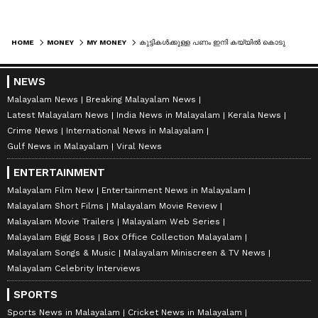
HOME
MONEY
MY MONEY
കുട്ടികൾക്കുള്ള പണം ഇനി കയ്യിൽ കൊടുത്തയക്കേണ്ട, 'പോക്കറ്റ് മണി' പുതിയ മാർഗമാക്കാം, പുത്തന്‍ ഫീച്ചറുമായി പേടിഎം
NEWS
Malayalam News
Breaking Malayalam News
Latest Malayalam News
India News in Malayalam
Kerala News
Crime News
International News in Malayalam
Gulf News in Malayalam
Viral News
ENTERTAINMENT
Malayalam Film New
Entertainment News in Malayalam
Malayalam Short Films
Malayalam Movie Review
Malayalam Movie Trailers
Malayalam Web Series
Malayalam Bigg Boss
Box Office Collection Malayalam
Malayalam Songs & Music
Malayalam Miniscreen & TV News
Malayalam Celebrity Interviews
SPORTS
Sports News in Malayalam
Cricket News in Malayalam