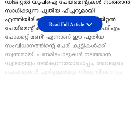
ഡിജിറ്റല്‍ യുപിഐ പേയ്മെന്റുകള്‍ നടത്താന്‍
സാധിക്കുന്ന പുതിയ ഫീച്ചറുമായി
എത്തിയിരിക്കുകയാണ് പ്രമുഖ ഡിജിറ്റല്‍
Read Full Article
പേയ്മെന്റ് കമ്പനിയായ പേടിഎം. 'പേടിഎം
പോക്കറ്റ് മണി' എന്നാണ് ഈ പുതിയ
സംവിധാനത്തിന്റെ പേര്. കുട്ടികള്‍ക്ക്
സ്വന്തമായി പണമിടപാടുകള്‍ നടത്താന്‍
സ്വാതന്ത്ര്യം നല്‍കുന്നതോടൊപ്പം, അവരുടെ
ചെലവുകള്‍ പൂര്‍ണ്ണമായും നിയന്ത്രിക്കാനും
തത്സമയം നിരീക്ഷിക്കാനും മാതാപിതാക്കള്‍ക്ക്
ഇതിലൂടെ സാധിക്കും.
LATEST VIDEOS
എന്താണ് പേടിഎം പോക്കറ്റ് മണി?
സ്‌കൂള്‍- കോളേജ് കാന്റീനുകള്‍, മെട്രോ
യാത്രകള്‍, ടാക്‌സി ചാര്‍ജുകള്‍, മൊബൈല്‍
റീചാര്‍ജ്, ഓണ്‍ലൈന്‍ ഷോപ്പിംഗ്