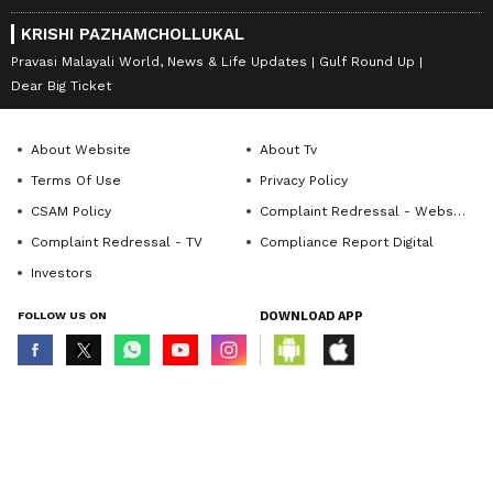
KRISHI PAZHAMCHOLLUKAL
Pravasi Malayali World, News & Life Updates
Gulf Round Up
Dear Big Ticket
About Website
About Tv
Terms Of Use
Privacy Policy
CSAM Policy
Complaint Redressal - Website
Complaint Redressal - TV
Compliance Report Digital
Investors
FOLLOW US ON
DOWNLOAD APP
© Copyright 2026 Asianxt Digital Technologies Private Limited (Formerly
known as Asianet News Media & Entertainment Private Limited) | All Rights
Reserved