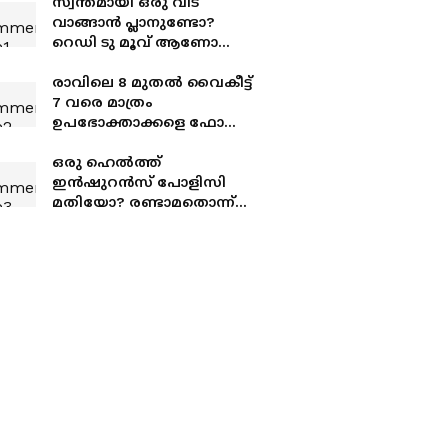
സ്വന്തമായി ഒരു വീട്
വാങ്ങാന്‍ പ്ലാനുണ്ടോ?
റെഡി ടു മൂവ് ആണോ
നിര്‍മാണത്തിലുള്ളതാണോ
ലാഭം?
രാവിലെ 8 മുതൽ വൈകീട്ട്
7 വരെ മാത്രം
ഉപഭോക്താക്കളെ ഫോൺ
വിളിക്കാം! വായ്പ
തിരിച്ചടവ് ഭീഷണികൾക്ക്
ഒരു ഹെല്‍ത്ത്
കർശന നിയന്ത്രണവുമായി
ഇന്‍ഷുറന്‍സ് പോളിസി
ആർബിഐ
മതിയോ? രണ്ടാമതൊന്ന്
കൂടി എടുക്കുന്നത്
ലാഭകരമാണോ? അറിയാം
ഇക്കാര്യങ്ങള്‍