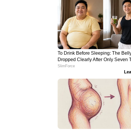
2013ൽ സമാനമായ പദ്ധതി അവതരിപ
എഫ്സിഎൻആർ നിക്ഷേപം രാജ്യത്ത്
എന്താണ് FCNR(B) നിക്ഷ
നോൺ-റെസിഡന്റ് ഇന്ത്യൻസ് (N
തന്നെ പണം നിക്ഷേപിക്കാൻ സാധിക്
Non-Resident (Bank) deposits).ന
യാതൊരുവിധ നിയന്ത്രണങ്ങളുമില്ല
കൊണ്ടുപോകാൻ (Fully repatriable)
മറ്റൊരു ആകർഷകമായ കാര്യം, ഇ
ലഭിക്കുന്ന പലിശ വരുമാനത്തിന് ഇന
എന്നതാണ്.