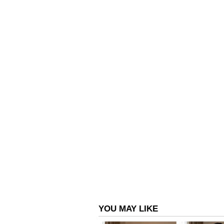
എഫ്സിഎൻആർ(ബി) നിക്ഷേപങ്ങൾക
ചെയ്യുന്നത്.
സ്റ്റേറ്റ് ബാങ്ക് ഓഫ് ഇന്ത്യ (SBI)
1 മില്യൺ ഡോളറിന് മുകളിലുള്ള 
കുറഞ്ഞ തുകയ്ക്ക് 5.75 ശതമാന
ബാങ്ക് ഓഫ് ബറോഡ
യുഎസ് ഡോളർ നിക്ഷേപങ്ങൾക്ക് 
വർഷത്തേക്ക് 5.5%, 4 മുതൽ 5 വർഷത്
ഓസ്‌ട്രേലിയൻ ഡോളർ എന്നിവയ്ക്
ശതമാനവും, യൂറോയ്ക്ക് 3.75 ശതമാന
ആർബിഐയുടെ ഈ പുതിയ നീക്കത
വരെയുള്ള പുതിയ വിദേശ നിക്ഷേപങ
ഒഴുകിയെത്തുമെന്നാണ് സാമ്പത്ത