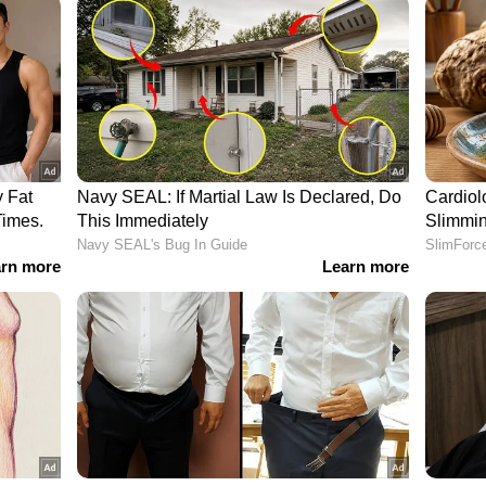
്പിച്ചപ്പോൾ ഏകദേശം 34 ബില്യൺ ഡോളറിന്റെ
 എത്തിയിരുന്നു.
േപങ്ങൾ?
RIs) അഥവാ പ്രവാസികൾക്കായി വിദേശ കറൻസിയിൽ
കുന്ന ടേം ഡിപ്പോസിറ്റുകളാണിവ (Foreign Currency
ിക്ഷേപിക്കുന്ന തുകയും അതിന്റെ പലിശയും
ാതെ പൂർണ്ണമായും വിദേശത്തേക്ക് തിരികെ
 സാധിക്കും എന്നതാണ് ഇതിന്റെ പ്രധാന നേട്ടം.
ത്തരം എഫ്സിഎൻആർ(ബി) നിക്ഷേപങ്ങളിൽ നിന്ന്
്ത്യയിൽ പൂർണ്ണമായും നികുതി ഇളവ് ഉണ്ടായിരിക്കും