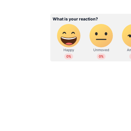
sangeetha.ks@asianetnews.in
Related Articles