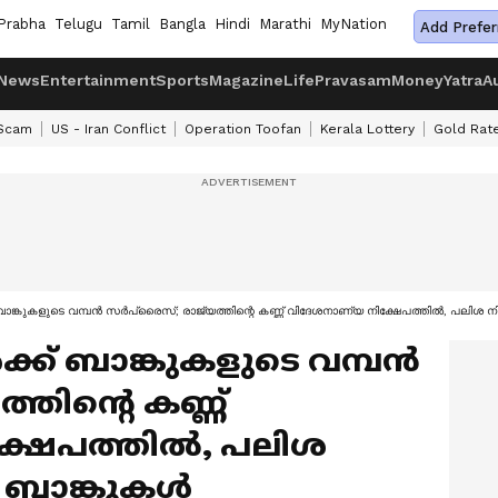
Prabha
Telugu
Tamil
Bangla
Hindi
Marathi
MyNation
Add Prefer
News
Entertainment
Sports
Magazine
Life
Pravasam
Money
Yatra
A
 Scam
US - Iran Conflict
Operation Toofan
Kerala Lottery
Gold Rat
ളുടെ വമ്പൻ സർപ്രൈസ്; രാജ്യത്തിന്റെ കണ്ണ് വിദേശനാണ്യ നിക്ഷേപത്തിൽ, പലിശ നിരക്ക് വര
ബാങ്കുകളുടെ വമ്പൻ
്തിന്റെ കണ്ണ്
്ഷേപത്തിൽ, പലിശ
ച് ബാങ്കുകള്‍