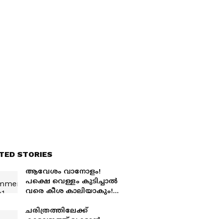
TED STORIES
ആവേശം വാനോളം!
പക്ഷെ വെള്ളം കുടിച്ചാല്‍
വരെ കീശ കാലിയാകും!
ബിയറിനും പൊള്ളുന്ന
വില; ലോകകപ്പ് കാണാന്‍
ചരിത്രത്തിലേക്ക്