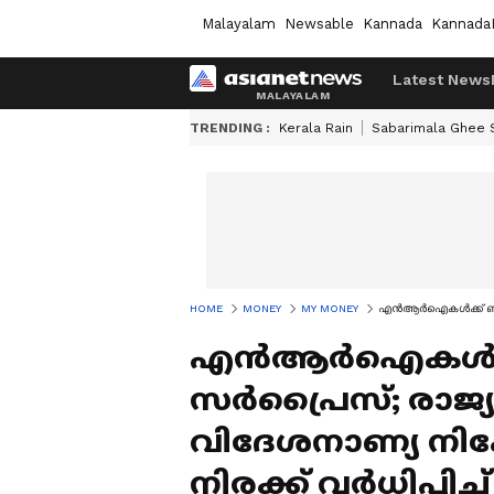
Malayalam
Newsable
Kannada
Kannada
Latest News
TRENDING :
Kerala Rain
Sabarimala Ghee
HOME
MONEY
MY MONEY
എൻആർഐകൾക്ക് ബാങ്കുക
എൻആർഐകൾക്ക് 
സർപ്രൈസ്; രാജ്യത
വിദേശനാണ്യ നിക
നിരക്ക് വര്‍ധിപ്പിച്