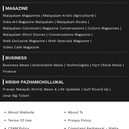
MAGAZINE
Malayalam Magazines
Malayalam Krishi (Agriculture)
India Art Magazine Malayalam
Malayalam Books
Malayalam Columnist
Magazine Conversations
Culture Magazines
Malayalam Short Stories
Conversations Magazine
Web Exclusive Magazine
Web Specials Magazine
Video Cafe Magazine
BUSINESS
Business News
Automobile News
Technologies
Fact Check News
Finance
KRISHI PAZHAMCHOLLUKAL
Pravasi Malayali World, News & Life Updates
Gulf Round Up
Dear Big Ticket
About Website
About Tv
Terms Of Use
Privacy Policy
CSAM Policy
Complaint Redressal - Website