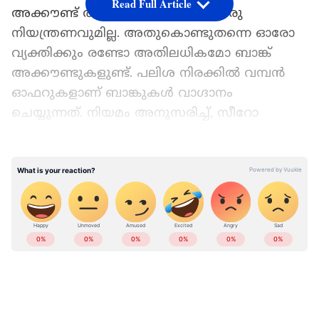
Read Full Article
അക്കൗണ്ട് തുറക്കുന്നതിന് യാതൊരു
നിയന്ത്രണവുമില്ല. അതുകൊണ്ടുതന്നെ ഓരോ
വ്യക്തിക്കും രണ്ടോ അതിലധികമോ ബാങ്ക്
അക്കൗണ്ടുകളുണ്ട്. പലിശ നിരക്കിൽ വമ്പൻ
ഓഫറുകളാണ് ബാങ്കുകൾ വാഗ്ദാനം
ചെയ്യുന്നത്. നിയമം അനുസരിച്ച്, സീറോ
ബാലൻസ് അക്കൗണ്ടുകൾ ഒഴികെയുള്ള എല്ലാ
അക്കൗണ്ടുകളിലും മിനിമം ബാലൻസ്
LATEST VIDEOS
നിലനിർത്തണം. അല്ലെങ്കിൽ ബാങ്കുകൾ പിഴ
ഈടാക്കും. എന്നാൽ ഒരു സേവിങ്സ്
അക്കൗണ്ടിൽ പരമാവധി എത്ര പണം
സൂക്ഷിക്കാൻ കഴിയുമെന്ന് അറിയാമോ?
Add Asianetnews as a Preferred
Source