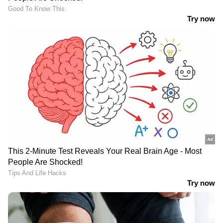
LATEST VIDEOS
എന്നാലും അർജുൻ എവിടെ?;
ഒളിവിൽ ഇരുന്ന് വെല്ലുവിളി തുടർന്ന്
ആയങ്കി
മാലിന്യ ലോഡുമായി എത്തിയാല്‍
വലിയ പ്രത്യാഘാതങ്ങള്‍ ഉണ്ടാകും;
ഫ്രഷ് കട്ടിനെതിരെ പ്രതിഷേധം
തുടരും