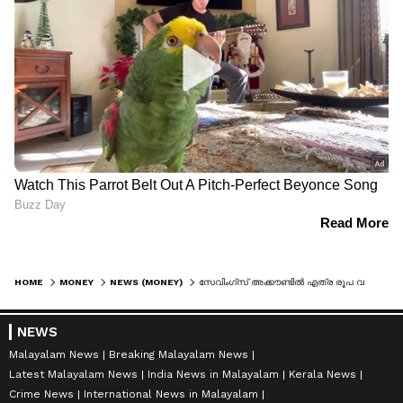
HOME
MONEY
NEWS (MONEY)
സേവിംഗ്സ് അക്കൗണ്ടിൽ എത്ര രൂപ വരെ നിക്ഷേപിക്കാം? ആദായ നികുതി വകുപ്പിൻ്റെ നിയമങ്ങൾ അറിഞ്ഞിരിക്കണം
NEWS
Malayalam News
Breaking Malayalam News
Latest Malayalam News
India News in Malayalam
Kerala News
Crime News
International News in Malayalam