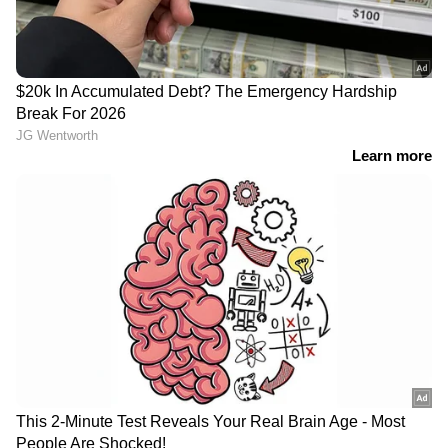
ഇന്ത്യക്കാ‍‍‍‌ർക്ക് സ‍‌ർപ്രൈസ്
യുദ്ധം ഇരുട്ടടിയായി;
​ഗിഫ്റ്റുമായി ശ്രീലങ്ക; 30
ഏപ്രിലില്‍ ഇന്ത്യയുടെ
ദിവസത്തെ ഇ.ടി.എ
എണ്ണ ഇറക്കുമതിച്ചെലവ്
അനുവദിച്ച് പുതിയ യാത്രാ
കുത്തനെ ഉയ‍‌ർന്നു,
നിയമം, സൗജന്യമായി
വ‌‌ർധിച്ചത് 52 ശതമാനം
ശ്രീലങ്ക സന്ദര്‍ശിക്കാം
ഓൺലൈൻ ടിക്കറ്റ്
കുതിപ്പിനൊരുങ്ങി
ബുക്കിംഗ്
വിഴിഞ്ഞം;
പ്ലാറ്റ്‌ഫോമുകളുടെ അമിത
സ്ഥലമേറ്റെടുപ്പും
ക്യാൻസലേഷൻ ചാർജ്:
സ്പെഷ്യൽ എക്ണോമിക്
അന്വേഷണത്തിന്
സോണും പ്രഖ്യാപനങ്ങളിൽ
ഉത്തരവിട്ട് കേന്ദ്രമന്ത്രി
മാത്രം
പ്രഹ്ലാദ് ജോഷി