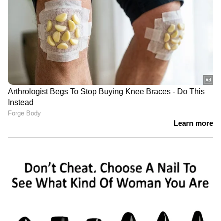
ഇനി വ്യക്തിക്ക് വരുമാന സ്രോതസ്സ്
അറിയില്ലെങ്കിൽ, നിക്ഷേപിച്ച തുകയ്ക്ക് 60
ശതമാനം നികുതിയും 25 ശതമാനം
സർചാർജും 4 ശതമാനം സെസും ഈടാക്കും