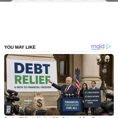
ചെയ്യാവുന്നതാണെന്ന് ആധാര്‍ സേവനങ്ങളുടെ
അധികാരിയായ 'യുഐഡിഎഐ'
ഓര്‍മപ്പെടുത്തുന്നു. ആധാര്‍ സേവനങ്ങളുമായി
ബന്ധപ്പെട്ട എല്ലാവിധ പരാതികളും
നല്‍കുന്നതിനുള്ള ഓണ്‍ലൈന്‍ നടപടികള്‍
കൂടുതല്‍ ലളിതമാക്കിയിട്ടുണ്ട്.
ABOUT THE AUTHOR
Web Desk
WD
എങ്ങനെ പരാതി നല്‍കാം?
Follow Us