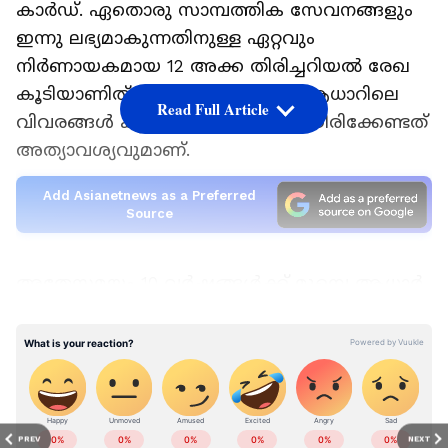
കാര്‍ഡ്. ഏതൊരു സാമ്പത്തിക സേവനങ്ങളും
ഇന്നു ലഭ്യമാകുന്നതിനുള്ള ഏറ്റവും
നിര്‍ണായകമായ 12 അക്ക തിരിച്ചറിയല്‍ രേഖ
കൂടിയാണിത്. അതിനാല്‍ തന്നെ ആധാറിലെ
Read Full Article
വിവരങ്ങള്‍ കൃത്യവും വ്യക്തവുമായിരിക്കേണ്ടത്
അത്യാവശ്യവുമാണ്.
Add Asianetnews as a Preferred
Source
അതേസമയം 10 വര്‍ഷങ്ങള്‍ക്ക് മുമ്പെ ആധാര്‍
കാര്‍ഡ് എടുത്തവരും പിന്നീട് ഇതുവരെയുള്ള
LATEST VIDEOS
കാലയളവിനിടെ പ്രമാണരേഖകള്‍
പുതുക്കുകയോ പരിഷ്‌കരിക്കുകയോ
ചെയ്തിട്ടില്ലാത്തവര്‍ക്ക് ആവശ്യമെങ്കില്‍
അവരുടെ രേഖകള്‍ അപ്‌ഡേറ്റ്
PREV
NEXT