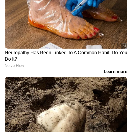
DOWNLOAD APP
RECOMMENDED STORIES
10 ൽ 7 പേരും
മുന്നറിയിപ്പുമായി
തിരഞ്ഞെടുക്കുന്നത് ഈ
ആർബിഐ! 'ഈ സ്ഥിതി
വഴി! ആരോഗ്യ
തുടർന്നാൽ രാജ്യത്തിന്റെ
ഇൻഷുറൻസിൽ കൂടുതൽ
സാമ്പത്തിക വളർച്ചക്ക്
പേർക്കും താൽപര്യം
ഭീഷണിയാകും', എല്‍
ക്യാഷ്‌ലസ് ക്ലെയിമെന്ന്
നിനോ ഭീതിയില്‍ കാര്‍ഷിക
റിപ്പോർട്ട്
മേഖല