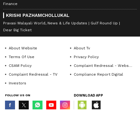
Finance
KRISHI PAZHAMCHOLLUKAL
Pravasi Malayali World, News & Life Updates
Gulf Round Up
Dear Big Ticket
About Website
About Tv
Terms Of Use
Privacy Policy
CSAM Policy
Complaint Redressal - Website
Complaint Redressal - TV
Compliance Report Digital
Investors
FOLLOW US ON
DOWNLOAD APP
© Copyright 2026 Asianxt Digital Technologies Private Limited (Formerly
known as Asianet News Media & Entertainment Private Limited) | All Rights
Reserved