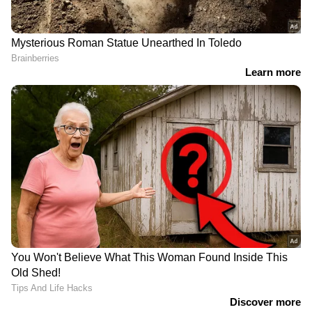
ഗൗതം അദാനിക്ക്
രണ്ട് വർഷത്തിനിടെ 200
അമേരിക്കയിൽ കനത്ത
തവണ! സുഡാൻ
തിരിച്ചടി; എല്ലാം
യുദ്ധത്തിന്
അവസാനിച്ചെന്ന് കരുതി
ആയുധമെത്തിച്ച ഇന്ത്യൻ
നിൽക്കെ, കേസ്
കമ്പനിക്കും സിഇഒയ്ക്കും
തള്ളാനാവാത്തതെന്ന്
ഉപരോധം ഏർപ്പെടുത്തി
ബ്രൂക്ലിന്‍ കോടതി;
അമേരിക്ക
വിശദീകരണം തേടി
2.പര്‍ച്ചേസ് കവറേജ്