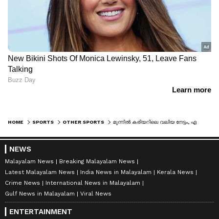
HOME
SPORTS
OTHER SPORTS
മുന്നിൽ കരിയറിലെ വലിയ നേട്ടം, എന്നിട്ടും മാരത്തൺ ട്രാക്കിൽ തളർന്നുവീണയാളെ ചുമലിലേറ്റി അവര്‍ 2 പേരും ഫിനിഷ് ചെയ്തു; കൈയടിച്ച് കായികലോകം
NEWS
Malayalam News
Breaking Malayalam News
Latest Malayalam News
India News in Malayalam
Kerala News
Crime News
International News in Malayalam
Gulf News in Malayalam
Viral News
ENTERTAINMENT