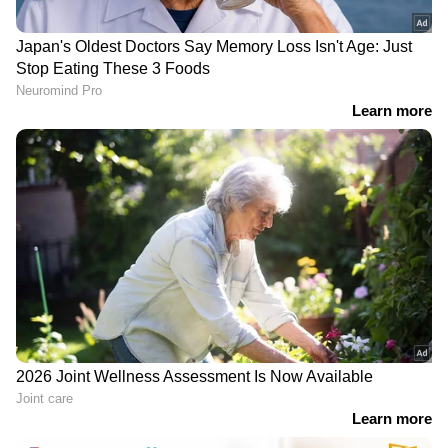
സഹമത്സരാർത്ഥിയുടെ സുരക്ഷയ്ക്കും
സന്തോഷത്തിനും വിലനൽകിയ ഈ താരങ്ങളെ
യഥാർത്ഥ ഹീറോകൾ എന്നാണ് സോഷ്യൽ
മീഡിയ വിശേഷിപ്പിക്കുന്നത്. മാരത്തൺ
പാതയിലെ ഈ അപൂർവ്വ ദൃശ്യം
ദശലക്ഷക്കണക്കിന് ആളുകളാണ് ഇതിനോടകം
കണ്ടത്.
ഏഷ്യാനെറ്റ് ന്യൂസ് ലൈവ് കാണാന്‍ ഇവിടെ
ക്ലിക് ചെയ്യുക