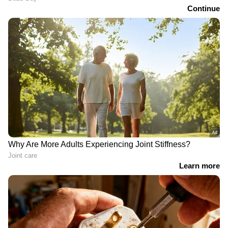
RECOMMENDED STORIES
ജാവലിനിൽ വീണ്ടും
കോമൺവെല്‍ത്ത്
ഇന്ത്യൻ തിളക്കം; ലോക
ഗെയിംസിലെ തമിഴ്
അണ്ടർ-20
താരങ്ങൾക്ക് കൈനിറയെ
അത്‌ലറ്റിക്സിൽ നീരജ്
ആദരവുമായി വിജയ്;