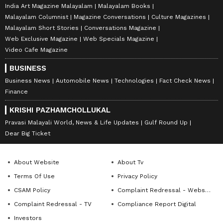
India Art Magazine Malayalam
Malayalam Books
Malayalam Columnist
Magazine Conversations
Culture Magazines
Malayalam Short Stories
Conversations Magazine
Web Exclusive Magazine
Web Specials Magazine
Video Cafe Magazine
BUSINESS
Business News
Automobile News
Technologies
Fact Check News
Finance
KRISHI PAZHAMCHOLLUKAL
Pravasi Malayali World, News & Life Updates
Gulf Round Up
Dear Big Ticket
About Website
About Tv
Terms Of Use
Privacy Policy
CSAM Policy
Complaint Redressal - Website
Complaint Redressal - TV
Compliance Report Digital
Investors