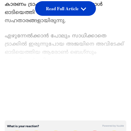
കാരണം ട്രാക്കിൽ തളർന്നുവീണപ്പോള്‍
Read Full Article
ഓടിയെത്തി സഹായിച്ചത്
സഹതാരങ്ങളായിരുന്നു.
എഴുന്നേൽക്കാൻ പോലും സാധിക്കാതെ
ട്രാക്കിൽ ഇരുന്നുപോയ അജയിനെ അവിടേക്ക്
ഓടിയെത്തിയ ആരോൺ ബെഗ്‌സും
റോബ്സൺ ഒളിവേരയും
താങ്ങിയെഴുന്നേൽപ്പിച്ചു. അജയിയുടെ
LATEST VIDEOS
കൈകൾ തങ്ങളുടെ തോളിലിട്ട് അവർ ഓട്ടം
തുടർന്നു. ഒടുവിൽ അജയിനെയും തോളിലേറ്റി
അവർ മൂവരും ഒരുമിച്ച് ഫിനിഷിംഗ് ലൈൻ
കടന്നു.
തന്‍റെ കരിയറിലെ ഏറ്റവും മികച്ച സമയം