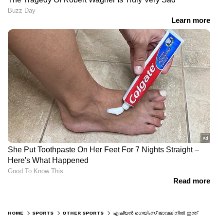
HOME
SPORTS
OTHER SPORTS
ഏഷ്യൻ ഗെയിംസ് ജാവലിനിൽ ഇന്ത്യൻ താരങ്ങൾ തമ്മിൽ ഇഞ്ചോടിഞ്ച് പോരാട്ടം, ഒടുവിൽ സ്വർണം എറിഞ്ഞിട്ട് നീരജ് ചോപ്ര