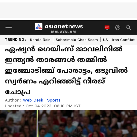
MALAYALAM
TRENDING :
Kerala Rain
Sabarimala Ghee Scam
US - Iran Conflict
ഏഷ്യൻ ഗെയിംസ് ജാവലിനിൽ
ഇന്ത്യൻ താരങ്ങൾ തമ്മിൽ
ഇഞ്ചോടിഞ്ച് പോരാട്ടം, ഒടുവിൽ
സ്വർണം എറിഞ്ഞിട്ട് നീരജ്
ചോപ്ര
Author :
Web Desk
|
Sports
Updated :
Oct 04 2023, 06:18 PM IST