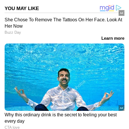
ABOUT THE AUTHOR
Web Desk
WD
നീരജ് ചോപ്ര
Published :
Oct 04 2023, 06:07 PM IST
Follow Us