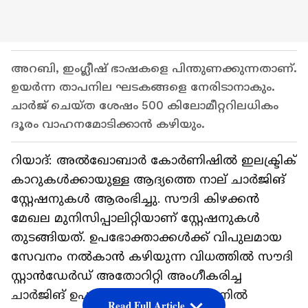
അറബി, ഇംഗ്ലീഷ് ഭാഷകളെ പിന്തുണക്കുന്നതാണ്.
ഉയർന്ന താപനില ഘടകങ്ങളെ നേരിടാനാകും.
ചാർജ് ചെയ്ത ശേഷം 500 കിലോമീറ്ററിലധികം
ദൂരം വാഹനമോടിക്കാൻ കഴിയും.
റിയാദ്: അൽഖോബാർ കോർണിഷിൽ ഇലക്ട്രിക്
കാറുകൾക്കായുള്ള ആദ്യത്തെ നാല് ചാർജിങ്
സ്റ്റേഷനുകൾ ആരംഭിച്ചു. സൗദി കിഴക്കൻ
മേഖല മുനിസിപ്പാലിറ്റിയാണ് സ്റ്റേഷനുകൾ
തുടങ്ങിയത്. ഉപഭോക്താക്കൾക്ക് വിപുലമായ
സേവനം നൽകാൻ കഴിയുന്ന വിധത്തിൽ സൗദി
സ്റ്റാൻഡേർഡ് അതോറിറ്റി അംഗീകരിച്ച
ചാർജിങ് ഉപകരണങ്ങളാണ് സ്റ്റേഷനിൽ
Read Full Article