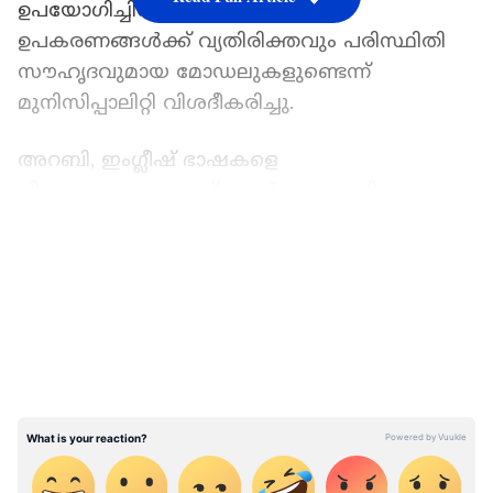
ഉപയോഗിച്ചിരിക്കുന്നത്. പുതിയ
ഉപകരണങ്ങൾക്ക് വ്യതിരിക്തവും പരിസ്ഥിതി
സൗഹൃദവുമായ മോഡലുകളുണ്ടെന്ന്
മുനിസിപ്പാലിറ്റി വിശദീകരിച്ചു.
അറബി, ഇംഗ്ലീഷ് ഭാഷകളെ
പിന്തുണക്കുന്നതാണ്. ഉയർന്ന താപനില
ഘടകങ്ങളെ നേരിടാനാകും. ചാർജ് ചെയ്ത
LATEST VIDEOS
ശേഷം 500 കിലോമീറ്ററിലധികം ദൂരം
വാഹനമോടിക്കാൻ കഴിയും. നിരവധി
സ്ഥലങ്ങളിൽ സ്റ്റേഷനുകൾ ഒരുക്കാൻ
പ്രവർത്തിക്കുകയാണെന്നും പറഞ്ഞു. രാജ്യത്ത്
ഇലക്ട്രിക് കാർ വ്യവസായം
പ്രാദേശികവൽക്കരിക്കാനുള്ള ദേശീയശ്രമങ്ങൾ
മുന്നോട്ട് കൊണ്ടുപോകുന്നതിനൊപ്പം
പരിവർത്തന പരിപാടികളുടെയും ‘വിഷൻ 2030’