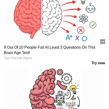
ഏഷ്യാനെറ്റ് ന്യൂസ് ലൈവ് യൂട്യൂബില്‍
കാണാം...