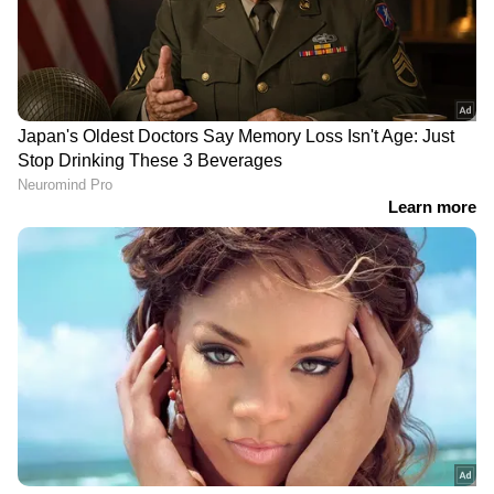
DOWNLOAD APP
ഏഷ്യാനെറ്റ് ന്യൂസ് മലയാളത്തിലൂടെ
Pravasi
Malayali News
ലോകവുമായി ബന്ധപ്പെടൂ.
Gulf News in Malayalam
ജീവിതാനുഭവങ്ങളും, അവരുടെ
വിജയകഥകളും വെല്ലുവിളികളുമൊക്കെ —
പ്രവാസലോകത്തിന്റെ സ്പന്ദനം നേരിട്ട്
അനുഭവിക്കാൻ
Asianet News Malayalam