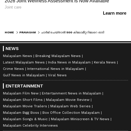
HOME
PRAVASAM
ചാർജ് ചെയ്താല്‍ 500 കിലോമീറ്ററിലേറെ ഓടിക്കാം; അൽഖോബാർ കോർണീഷിൽ ഇലക്ട്രിക് കാറുകളുടെ ചാർജിങ് സ്റ്റേഷനുകൾ
NEWS
Malayalam News
Breaking Malayalam News
Latest Malayalam News
India News in Malayalam
Kerala News
Crime News
International News in Malayalam
Gulf News in Malayalam
Viral News
ENTERTAINMENT
Malayalam Film New
Entertainment News in Malayalam
Malayalam Short Films
Malayalam Movie Review
Malayalam Movie Trailers
Malayalam Web Series
Malayalam Bigg Boss
Box Office Collection Malayalam
Malayalam Songs & Music
Malayalam Miniscreen & TV News
Malayalam Celebrity Interviews