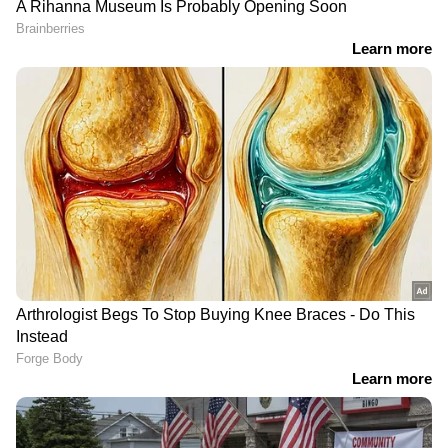
RECOMMENDED STORIES
അനധികൃതമായി വിറക് വിൽപന; ഏഴു
പ്രവാസികള്‍ പേര്‍ പിടിയിൽ
റിയാദ്: സൗദി അറേബ്യയില്‍ അനധികൃതമായി