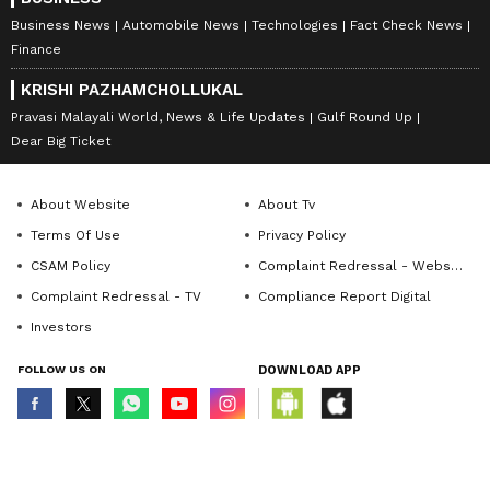
Business News
Automobile News
Technologies
Fact Check News
Finance
KRISHI PAZHAMCHOLLUKAL
Pravasi Malayali World, News & Life Updates
Gulf Round Up
Dear Big Ticket
About Website
About Tv
Terms Of Use
Privacy Policy
CSAM Policy
Complaint Redressal - Website
Complaint Redressal - TV
Compliance Report Digital
Investors
FOLLOW US ON
DOWNLOAD APP
© Copyright 2026 Asianxt Digital Technologies Private Limited (Formerly
known as Asianet News Media & Entertainment Private Limited) | All Rights
Reserved