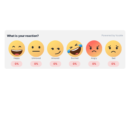
മൂന്നാമത്തെ ബ്ലോക്ക് നീക്കം ചെയ്യാനായി
നാട്ടിൽ പോയതായിരുന്നു. നാട്ടിലെ
ആശുപത്രിയിൽനിന്ന് മൂന്നാമത്തെ ബ്ലോക്കും
ഒഴിവാക്കിയെങ്കിലും നാലുദിവസത്തിന് ശേഷം
വീണ്ടും ശ്വാസതടസ്സം ഉണ്ടാവുകയും
ആശുപത്രിയിലേക്ക് കൊണ്ടുപോകുന്ന
വഴിയിൽ മരണം സംഭവിക്കുകയുമായിരുന്നു.
ABOUT THE AUTHOR
ഭാര്യ - ശാമിനി, മക്കൾ - ആകാശ്, ഗൗരി.
Web Desk
WD
ഗൾഫ് ന്യൂസ്
സൗദി അറേബ്യ
Published :
Jan 19 2023, 05:39 PM IST
Follow Us