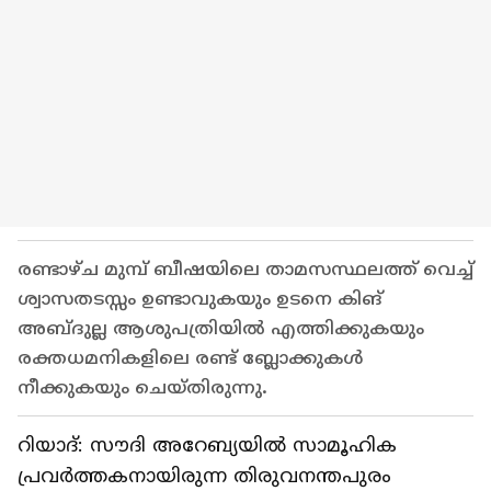
രണ്ടാഴ്ച മുമ്പ് ബീഷയിലെ താമസസ്ഥലത്ത് വെച്ച്
ശ്വാസതടസ്സം ഉണ്ടാവുകയും ഉടനെ കിങ്
അബ്ദുല്ല ആശുപത്രിയിൽ എത്തിക്കുകയും
രക്തധമനികളിലെ രണ്ട് ബ്ലോക്കുകൾ
നീക്കുകയും ചെയ്തിരുന്നു.
റിയാദ്: സൗദി അറേബ്യയിൽ സാമൂഹിക
പ്രവർത്തകനായിരുന്ന തിരുവനന്തപുരം