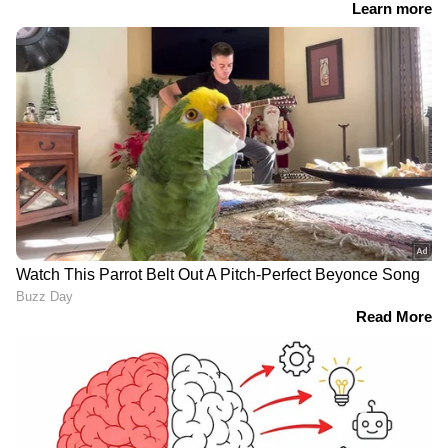
ജീവിതാനുഭവങ്ങളും, അവരുടെ
വിജയകഥകളും വെല്ലുവിളികളുമൊക്കെ —
പ്രവാസലോകത്തിന്റെ സ്പന്ദനം നേരിട്ട്
അനുഭവിക്കാൻ
Asianet News Malayalam
Read also:
സന്ദര്‍ശക വിസയില്‍
പിതാവിന്റെ അടുത്തെത്തിയ മൂന്നര
വയസുകാരി മരണപ്പെട്ടു
സൗദി അറേബ്യയില്‍ നിര്യാതനായ ക്ലാരി
അബൂബക്കര്‍ ഹാജിയുടെ മൃതദേഹം