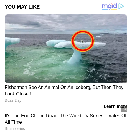
DOWNLOAD APP
ഏഷ്യാനെറ്റ് ന്യൂസ് മലയാളത്തിലൂടെ
Pravasi
Malayali News
ലോകവുമായി ബന്ധപ്പെടൂ.
Gulf News in Malayalam