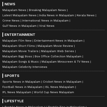
NEWS
Malayalam News
Breaking Malayalam News
Latest Malayalam News
India News in Malayalam
Kerala News
Crime News
International News in Malayalam
Gulf News in Malayalam
Viral News
ENTERTAINMENT
Malayalam Film New
Entertainment News in Malayalam
Malayalam Short Films
Malayalam Movie Review
Malayalam Movie Trailers
Malayalam Web Series
Malayalam Bigg Boss
Box Office Collection Malayalam
Malayalam Songs & Music
Malayalam Miniscreen & TV News
Malayalam Celebrity Interviews
SPORTS
Sports News in Malayalam
Cricket News in Malayalam
Football News in Malayalam
ISL News Malayalam
IPL News Malayalam
World Cup News Malayalam
LIFESTYLE
Lifestyle News in Malayalam
Lifestyle Tips in Malayalam