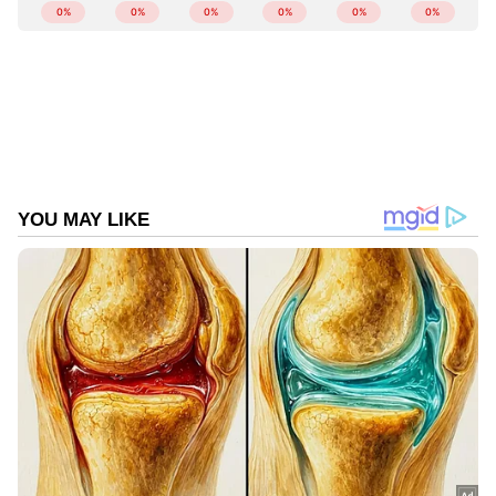
വിവിധ പ്രായക്കാർക്ക് അനുയോജ്യമായ
രസകരമായ നിരവധി കാര്യങ്ങളുള്ളതിനാല്‍
സഞ്ചാരികളെ ആകർഷിക്കുന്ന പ്രധാന
ലക്ഷ്യസ്ഥാനമായി മാറിയിരിക്കുന്നത് സൗദി
അറേബ്യയാണ്. ഉയർന്ന ടിക്കറ്റ് നിരക്കുള്ള
യാത്രാ സീസൺ തിരിച്ചറിയാൻ നേരത്തെയുള്ള
ആസൂത്രണത്തിന്റെ ആവശ്യകതയും,
യാത്രകൾക്കുള്ള റിസർവേഷനുകൾക്കായി
ഫ്ലെക്സിബിൾ തീയതികളും സമയങ്ങളും
സ്വീകരിക്കുന്നതും പ്രമോഷണൽ ഓഫറുകൾ
പ്രയോജനപ്പെടുത്തുന്നതും നിരക്കുകള്‍
നിരന്തരം നിരീക്ഷിക്കേണ്ടതിന്റെ
ആവശ്യകതയുമുണ്ടെന്ന് വിദഗ്ധർ
അഭിപ്രായപ്പെട്ടു.