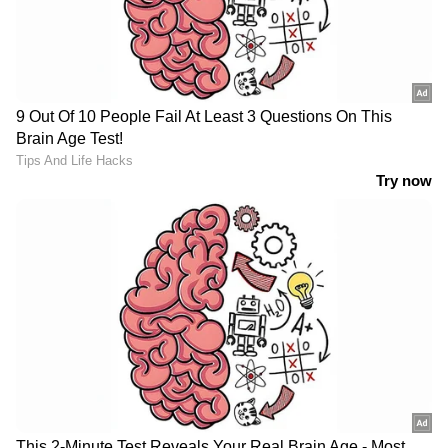
പങ്കാളിയായ എച്ച്എസ്ബിസിയിൽ നിന്ന്
ക്യാഷ്ബാക്കും ലഭിക്കുക ഈ ഓഫർ പ്രകാരം
ലഭിക്കുകയുള്ളു.
Read More -
മക്കളെ സന്ദര്‍ശിക്കാന്‍
യുഎഇയിലെത്തിയ മലയാളി പ്രഭാത
സവാരിക്കിടെ കുഴഞ്ഞുവീണ് മരിച്ചു