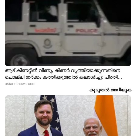
ഏഷ്യാനെറ്റ് ന്യൂസ് മലയാളത്തിലൂടെ
Pravasi
Malayali News
ലോകവുമായി ബന്ധപ്പെടൂ.
Gulf News in Malayalam
ജീവിതാനുഭവങ്ങളും, അവരുടെ
വിജയകഥകളും വെല്ലുവിളികളുമൊക്കെ —
പ്രവാസലോകത്തിന്റെ സ്പന്ദനം നേരിട്ട്
അനുഭവിക്കാൻ
Asianet News Malayalam
ABOUT THE AUTHOR
Web Desk
WD
ഗൾഫ് ന്യൂസ്
കുവൈറ്റ്