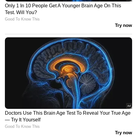
DOWNLOAD APP
RECOMMENDED STORIES
അബ്ദുൽ റഹീമിന്‍റെ
പെരുന്നാൾ സമ്മാനം;
മോചനം വൈകുന്നു;
മാളുകളിൽ 'ഈദിയ'
നടപടിക്രമങ്ങൾ ഇന്ന്
എടിഎമ്മുകൾ സ്ഥാപിച്ച്
പൂർത്തിയായില്ല
കുവൈത്ത് സെൻട്രൽ
ബാങ്ക്