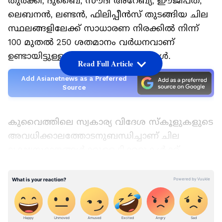
തുർക്കി, ദുബൈ, സൗദി അറേബ്യ, ഈജിപ്ത്,
ലെബനൻ, ലണ്ടൻ, ഫിലിപ്പീന്‍സ് തുടങ്ങിയ ചില
സ്ഥലങ്ങളിലേക്ക് സാധാരണ നിരക്കിൽ നിന്ന്
100 മുതൽ 250 ശതമാനം വർധനവാണ്
ഉണ്ടായിട്ടുള്ളതെന്നാണ് റിപ്പോർട്ടുകൾ.
Read Full Article
Add Asianetnews as a Preferred
Source
കുവൈത്തിലെ സ്വകാര്യ വിദേശ സ്‌കൂളുകളുടെ
അവധിക്കാലത്തോടനുബന്ധിച്ചാണ് ചില
ലക്ഷ്യസ്ഥാനങ്ങൾക്കുള്ള ടിക്കറ്റുകൾക്ക്
ആവശ്യക്കാര്‍ ഇത്രത്തോളം വർധിച്ചതെന്ന്
ട്രാവൽ, ടൂറിസം വിദഗ്ധർ വിശദീകരിച്ചു.
അവധിക്കാലം കൂടി എത്തിയതോടെ രാജ്യത്തിന്
പുറത്തേക്ക് യാത്ര ചെയ്യാന്‍ കുടുംബങ്ങളുടെ
താല്‍പ്പര്യവും വര്‍ധിച്ചു.