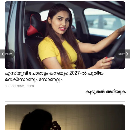
കുവൈത്തിൽ വൻ
കുവൈത്തിൽ ജൂൺ
ലഹരിവേട്ട; ഹാഷിഷും
മുതൽ ഉച്ചവിശ്രമ നിയമം
ഹെറോയിനും
പ്രാബല്യത്തിൽ, തുറസ്റ്റായ
വിദേശമദ്യവും ഉൾപ്പെടെ
സ്ഥലങ്ങളിലെ
പിടിച്ചെടുത്തു
ജോലികൾക്ക് വിലക്ക്
PREV
NEXT