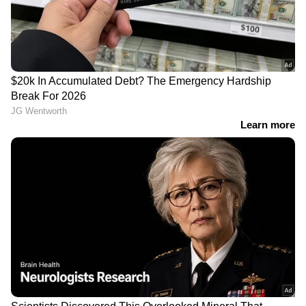
Read More -
അബുദബി
വിമാനത്താവളത്തില്‍ സിറ്റി ചെക്ക് ഇന്‍
സേവനത്തിന് നിരക്ക് ഇളവ് പ്രഖ്യാപിച്ചു
അവധിക്കാല ഓഫറുകളുമായി ഇൻഡിഗോ
ദില്ലി:
ഇന്ത്യയിലെ മുൻനിര ബജറ്റ് കാരിയറായ
ഇൻഡിഗോ ആഭ്യന്തര, അന്തർദേശീയ
ഫ്ലൈറ്റുകൾക്കായി പ്രത്യേക മൂന്ന് ദിവസത്തെ
ശൈത്യകാല ഓഫറുകൾ ആരംഭിച്ചു. 2022
ഡിസംബർ 23 മുതൽ 25 വരെ നടക്കുന്ന
വിൽപ്പനയിൽ ആഭ്യന്തര വിമാനങ്ങൾക്ക് 2,023
രൂപ മുതലും അന്താരാഷ്ട്ര വിമാനങ്ങൾക്ക്