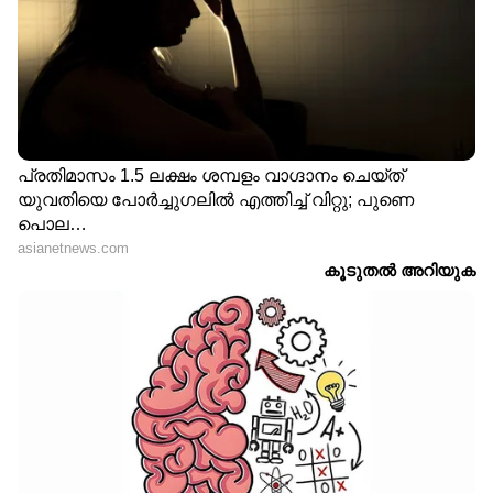
LATEST VIDEOS
ജലനിരപ്പ് കുറഞ്ഞെങ്കിലും ദുരിതം
ഒഴിയാതെ കുട്ടനാട്ടുകാര്‍; വെള്ളം
ഇറങ്ങാൻ ഇനിയും സമയമെടുക്കും
News@1PM | ഒരുമണി വാർത്ത
വിശദമായി | 08 August 2026