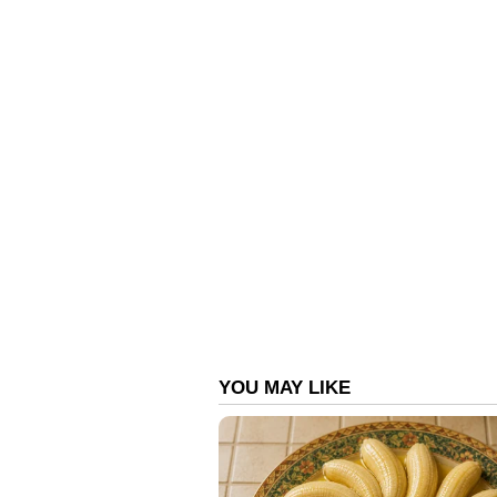
ഏഷ്യാനെറ്റ് ന്യൂസ് ലൈവ്