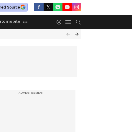
red Source
utomobile