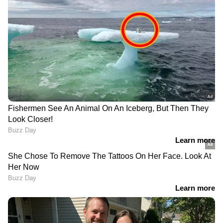
കുവൈത്തിൽ സുരക്ഷാ
'സ്ഫിങ്ക്‌സി’നെ ഓർമ്മിപ്പിച്ച്
പരിശോധന ശക്തം;
ഹാഇലിലെ 'അബുൽ
താമസ-തൊഴിൽ
ഹൗൾ' പർവ്വതം; അജാ
നിയമലംഘനങ്ങൾക്ക് 48
പർവ്വതനിരകളിൽ
പ്രവാസികൾ അറസ്റ്റിൽ
പ്രകൃതിയൊരുക്കിയ
അത്ഭുതക്കാഴ്ച
ദുബായിൽ നിന്ന് പറന്ന
യുഎഇയിൽ സർക്കാർ,
വിമാനത്തിൽ
സ്വകാര്യ മേഖലകൾക്ക്
തൊട്ടടുത്തിരുന്ന
ശമ്പളത്തോടുകൂടിയ