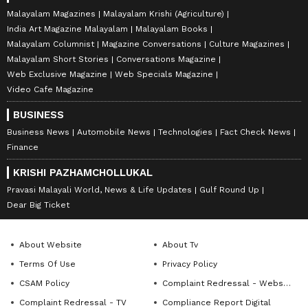
Malayalam Magazines
Malayalam Krishi (Agriculture)
India Art Magazine Malayalam
Malayalam Books
Malayalam Columnist
Magazine Conversations
Culture Magazines
Malayalam Short Stories
Conversations Magazine
Web Exclusive Magazine
Web Specials Magazine
Video Cafe Magazine
BUSINESS
Business News
Automobile News
Technologies
Fact Check News
Finance
KRISHI PAZHAMCHOLLUKAL
Pravasi Malayali World, News & Life Updates
Gulf Round Up
Dear Big Ticket
About Website
About Tv
Terms Of Use
Privacy Policy
CSAM Policy
Complaint Redressal - Website
Complaint Redressal - TV
Compliance Report Digital