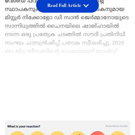
വേൾഡ് പവർബോട്ട് ചാമ്പ്യൻഷിപ്പിന്റെ
Read Full Article
സ്ഥാപകനും അന്താരാഷ്ട്ര സംഘാടകനുമായ
മിസ്റ്റർ നിക്കോളോ ഡി സാൻ ജെർമ്മാനോയുടെ
സാന്നിധ്യത്തിൽ ചൈനയിലെ ഷാങ്ഹായിൽ
നടന്ന ഒരു പ്രത്യേക ചടങ്ങിൽ സൗദി പ്രതിനിധി
സംഘം ചാമ്പ്യൻഷിപ്പ് പതാക സ്വീകരിച്ചു. 2025
ലെ ജിദ്ദ സീസണിന്റെ ഭാഗമായാണ് വേൾഡ്
പവർബോട്ട് മത്സരം ‘ജിദ്ദ ഗ്രാൻറ് പ്രിക്സ് 2025’
സംഘടിപ്പിക്കുന്നത്.
LATEST VIDEOS
‘ജിദ്ദ ഗ്രാൻഡ് പ്രിക്സ് 2025’ ഏറ്റവും പ്രധാനപ്പെട്ട
അന്താരാഷ്ട്ര സമുദ്ര കായിക ഇനങ്ങളിൽ
ഒന്നാകും. ആവേശകരമായ അന്തരീക്ഷത്തിൽ
മത്സരിക്കുന്ന ലോക ചാമ്പ്യന്മാരുടെ ഒരു
നിരയും ആഗോള കായിക ലക്ഷ്യസ്ഥാനമെന്ന
നിലയിൽ രാജ്യത്തിന്റെ സ്ഥാനം
എടുത്തുകാണിക്കുന്നതിന് സഹായിക്കുന്ന