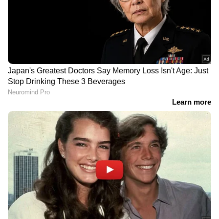
ഷെങ്‌ഷൗവിലുമാണ് നടന്നത്. 2025 ലെ ജിദ്ദ
സീസണിന്റെ ഭാഗമായി നാലാം റൗണ്ടിനായി
ജിദ്ദയിൽ എത്താൻ പവർബോട്ട് മത്സര ലോക
ചാമ്പ്യന്മാൻ കാത്തിരിക്കുകയാണ്.
DOWNLOAD APP
ഏഷ്യാനെറ്റ് ന്യൂസ് മലയാളത്തിലൂടെ
Pravasi
Malayali News
ലോകവുമായി ബന്ധപ്പെടൂ.
Gulf News in Malayalam
ജീവിതാനുഭവങ്ങളും, അവരുടെ
വിജയകഥകളും വെല്ലുവിളികളുമൊക്കെ —
പ്രവാസലോകത്തിന്റെ സ്പന്ദനം നേരിട്ട്
അനുഭവിക്കാൻ
Asianet News Malayalam