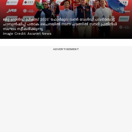
ജിദ്ദ ഗ്രാൻഡ് പ്രിക്സ് 2025’ ഫോർമുല വൺ വേൾഡ് പവർബോട്ട്
ചാമ്പ്യൻഷിപ്പ് പതാക ചൈനയിൽ നടന്ന ചടങ്ങിൽ സൗദി പ്രതിനിധി
സംഘം സ്വീകരിക്കുന്നു
Image Credit:
Asianet News