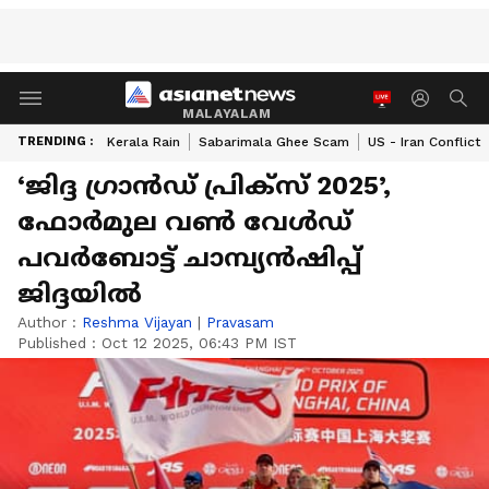
MALAYALAM
TRENDING :
Kerala Rain
Sabarimala Ghee Scam
US - Iran Conflict
‘ജിദ്ദ ഗ്രാൻഡ് പ്രിക്സ് 2025’,
ഫോർമുല വൺ വേൾഡ്
പവർബോട്ട് ചാമ്പ്യൻഷിപ്പ്
ജിദ്ദയിൽ
Author :
Reshma Vijayan
|
Pravasam
Published :
Oct 12 2025, 06:43 PM IST