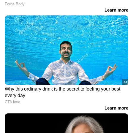
ഗൾഫ് ന്യൂസ്
ഖത്തർ
മുകേഷ് അംബാനി
Published :
Aug 24 2023, 05:11 PM IST
Follow Us