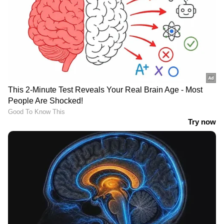
ഏഷ്യാനെറ്റ് ന്യൂസ് വാർത്തകൾ തത്സമയം
കാണാം