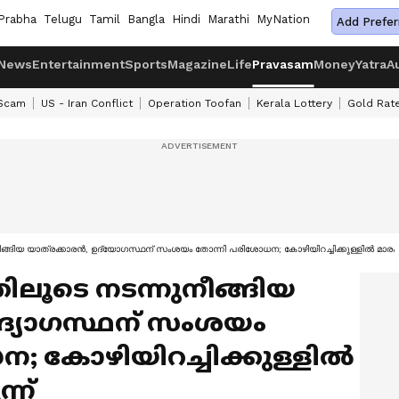
Prabha
Telugu
Tamil
Bangla
Hindi
Marathi
MyNation
Add Prefer
News
Entertainment
Sports
Magazine
Life
Pravasam
Money
Yatra
A
 Scam
US - Iran Conflict
Operation Toofan
Kerala Lottery
Gold Rat
ീങ്ങിയ യാത്രക്കാരൻ, ഉദ്യോഗസ്ഥന് സംശയം തോന്നി പരിശോധന; കോഴിയിറച്ചിക്കുള്ളിൽ മാരക 
ിലൂടെ നടന്നുനീങ്ങിയ
ദ്യോഗസ്ഥന് സംശയം
; കോഴിയിറച്ചിക്കുള്ളിൽ
്ന്