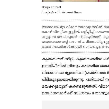
drugs seized
Image Credit:
Asianet News
അന്താരാഷ്ട്ര വിമാനത്താവളത്തിൽ വൻ
കോഴിയിറച്ചിക്കുള്ളിൽ ഒളിപ്പിച്ച് കടത
കസ്റ്റംസ് അധികൃതർ പിടികൂടിയത്. കു
യാത്രക്കാരന്‍റെ ലഗേജ് പരിശോധിച്ചപ്
തുടർനടപടികൾക്കായി ബന്ധപ്പെട്ട അ
കുവൈത്ത് സിറ്റി: കുവൈത്തിലേക്
ഈജിപ്തിൽ നിന്നും കടത്തിയ മയക്ക
വിമാനത്താവളത്തിലെ (ടെർമിനൽ 5
പിടികൂടുകയായിരുന്നു. പതിവായി
മയക്കുമരുന്ന് കണ്ടെടുത്തത്. വിമ
ഉദ്യോഗസ്ഥർക്ക് സംശയം തോന്നുകയാ