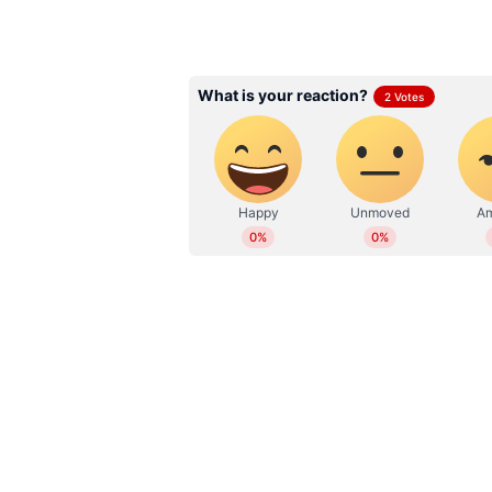
ABOUT THE AUTHOR
തെളിയിക്കുന്നതാണ് ഈ വിജയകരമാ
Reshma Vijayan
കൂട്ടിച്ചേർത്തു.
RV
2019 മുതല്‍ ഏഷ്യാനെറ്റ് ന്യൂസ്
സബ് എഡിറ്റര്‍. ഇംഗ്ലീഷ് സാ
ബിരുദവും നേടി. കേരള, ദേശീയ,
എന്‍റര്‍ടെയിന്‍മെന്‍റ്, ആരോഗ
മാധ്യമപ്രവര്‍ത്തന കാലയളവില്‍ ന
അഭിമുഖങ്ങള്‍, ലേഖനങ്ങള്‍ തുട
പ്രവര്‍ത്തനപരിചയം. ഇ മെയില്‍: