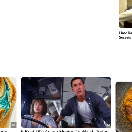
15 വർഷം വരെ താമസാനുമതി;
വിദേശ നിക്ഷേപകർക്കായി
യ്ഡ്,
പുതിയ പദ്ധതി പ്രഖ്യാപിച്ച്
കുവൈത്ത്
തു