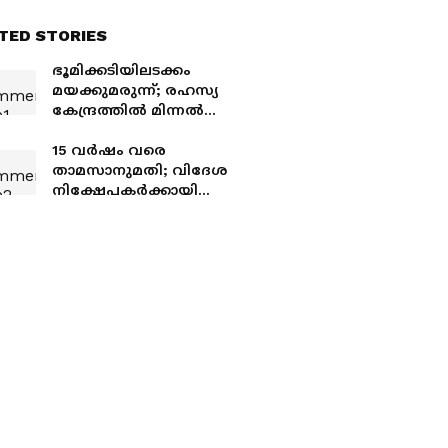
TED STORIES
ഭൂമിക്കടിയിലടക്കം
മയക്കുമരുന്ന്; രഹസ്യ
കേന്ദ്രത്തിൽ മിന്നൽ
റെയ്ഡ്, അഞ്ച് ലക്ഷം
ദിനാർ വിലമതിക്കുന്ന
15 വർഷം വരെ
ലഹരി ഗുളികകൾ
താമസാനുമതി; വിദേശ
പിടിച്ചെടുത്തു
നിക്ഷേപകർക്കായി
പുതിയ പദ്ധതി പ്രഖ്യാപിച്ച്
കുവൈത്ത്