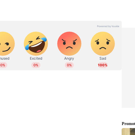
യ ഇടപെടലെന്ന് കസ്റ്റംസ് ഉദ്യോഗസ്ഥർ
 ഓണ്‍ലൈനില്‍ പ്രവര്‍ത്തിക്കുന്നു. നിലവില്‍ സീനിയര്‍
ഹിത്യത്തിൽ ബിരുദവും ജേണലിസത്തില്‍ ബിരുദാനന്തര
 അന്താരാഷ്ട്ര, ഗൾഫ് വാര്‍ത്തകള്‍,
്യം തുടങ്ങിയ വിഷയങ്ങളില്‍ എഴുതുന്നു. ഏഴ് വര്‍ഷത്തെ
ിരവധി ന്യൂസ് സ്‌റ്റോറികള്‍, ഫീച്ചറുകള്‍,
ങ്ങിയവ പ്രസിദ്ധീകരിച്ചു. ഡിജിറ്റല്‍ മീഡിയയിൽ
 reshma.vijayan@asianetnews.in