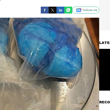
Follow Us
LATE
RECO