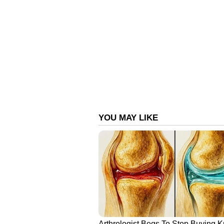
Related Articles
ഭൂമിക്കടിയിലടക്കം
മയക്കുമരുന്ന്; രഹസ്യ
കേന്ദ്രത്തിൽ മിന്നൽ റെ
അഞ്ച് ലക്ഷം ദിനാർ
വിലമതിക്കുന്ന ലഹരി
ഗുളികകൾ പിടിച്ചെടുത്