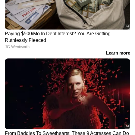
DOWNLOAD APP
ഏഷ്യാനെറ്റ് ന്യൂസ് മലയാളത്തിലൂടെ
Pravasi
Malayali News
ലോകവുമായി ബന്ധപ്പെടൂ.
Gulf News in Malayalam
ജീവിതാനുഭവങ്ങളും, അവരുടെ
വിജയകഥകളും വെല്ലുവിളികളുമൊക്കെ —
പ്രവാസലോകത്തിന്റെ സ്പന്ദനം നേരിട്ട്
അനുഭവിക്കാൻ
Asianet News Malayalam