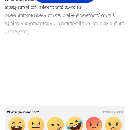
രാജ്യങ്ങളിൽ നിന്നെത്തിയത് 86
ലക്ഷത്തിലധികം സഞ്ചാരികളാണെന്ന് സൗദി
ടൂറിസം മന്ത്രാലയം പുറത്തുവിട്ട കണക്കുകളിൽ
പറയുന്നു.
ഒരു വർഷത്തിനിടെ പലപ്പോഴായി രാജ്യത്ത്
എത്തിയ ഈ ടുറിസ്റ്റുകൾ ചെലവഴിച്ച മൊത്തം
LATEST VIDEOS
തുക 1500 കോടി റിയാലിലേറെയാണെന്നും
മന്ത്രാലയം പുറത്തിറക്കിയ 2023ലെ ടൂറിസം
സ്ഥിതിവിവരക്കണക്കുകളുടെ വാർഷിക
റിപ്പോർട്ട് വ്യക്തമാക്കുന്നു. അഞ്ച് ജി.സി.സി
രാജ്യങ്ങളിലെ സ്വദേശികളും വിദേശികളുമായ
ടൂറിസ്റ്റുകൾ ഈ കണക്കിൽ ഉൾപ്പെടും.
ബഹ്റൈനിൽനിന്നാണ് ഏറ്റവും കൂടുതൽ
പേരെത്തിയത്, 34 ലക്ഷം. തൊട്ടടുത്ത
സ്ഥാനത്ത് 23 ലക്ഷത്തിലധികം പേരുമായി