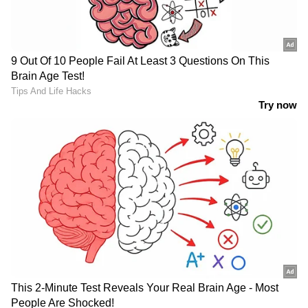
അനുമതി
ജലനിരപ്പ് കുറഞ്ഞെങ്കിലും ദുരിതം
ഒഴിയാതെ കുട്ടനാട്ടുകാര്‍; വെള്ളം
ഇറങ്ങാൻ ഇനിയും സമയമെടുക്കും
News@1PM | ഒരുമണി വാർത്ത
വിശദമായി | 08 August 2026