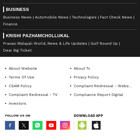
BUSINESS
Business News
Automobile News
Technologies
Fact Check News
Finance
KRISHI PAZHAMCHOLLUKAL
Pravasi Malayali World, News & Life Updates
Gulf Round Up
Dear Big Ticket
About Website
About Tv
Terms Of Use
Privacy Policy
CSAM Policy
Complaint Redressal - Website
Complaint Redressal - TV
Compliance Report Digital
Investors
FOLLOW US ON
DOWNLOAD APP
© Copyright 2026 Asianxt Digital Technologies Private Limited (Formerly