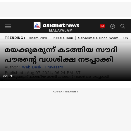
MALAYALAM
TRENDING :
Onam 2026
Kerala Rain
Sabarimala Ghee Scam
US -
മയക്കുമരുന്ന് കടത്തിയ സൗദി
പൗരന്‍റെ വധശിക്ഷ നടപ്പാക്കി
Author :
Web Desk
|
Pravasam
Published :
Aug 07 2024, 06:24 PM IST
court