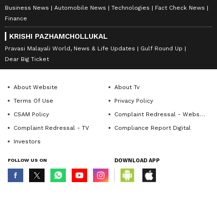
Business News
Automobile News
Technologies
Fact Check News
Finance
KRISHI PAZHAMCHOLLUKAL
Pravasi Malayali World, News & Life Updates
Gulf Round Up
Dear Big Ticket
About Website
About Tv
Terms Of Use
Privacy Policy
CSAM Policy
Complaint Redressal - Website
Complaint Redressal - TV
Compliance Report Digital
Investors
FOLLOW US ON
DOWNLOAD APP
© Copyright 2026 Asianxt Digital Technologies Private Limited (Formerly
known as Asianet News Media & Entertainment Private Limited) | All Rights
Reserved