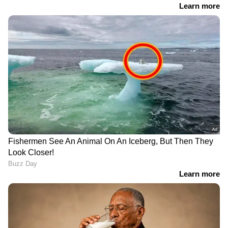
ഗാസയിൽ ട്രംപിന്റെ
പരിചയമില്ലാത്ത ഹോട്ടലിൽ
സമാധാന കരാർ വേണ്ട,
നിന്ന് ഭക്ഷണം കഴിച്ച്
ബോർഡ് ഓഫ് പീസ് തള്ളി
പ്രാർത്ഥനയ്ക്കായി
നെതന്യാഹു, ട്രംപിന്
എത്തിയ ലഷ്‌കർ ഇ
തിരിച്ചടി
തൊയ്ബ നേതാവ്
കുഴഞ്ഞുവീണു മരിച്ചു,
മരണകാരണം അവ്യക്തം
30 വർഷമായി പ്രവാസി;
സൗദി അറേബ്യയിൽ
ഹൃദയാഘാതത്തെ തുടർന്ന്
ഒരാഴ്ചയ്ക്കിടെ 10,800
മലയാളി ജിദ്ദയിൽ
പ്രവാസികളെ നാടുകടത്തി,