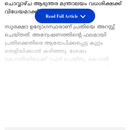
ചൊവ്വാഴ്‌ച ആഭ്യന്തര മന്ത്രാലയം വധശിക്ഷക്ക്
വിധേയമാക്കിയത്.
Read Full Article
സുരക്ഷാ ഉദ്യോഗസ്ഥരാണ് പ്രതിയെ അറസ്റ്റ്
ചെയ്തത്. അന്വേഷണത്തിന്‍റെ ഫലമായി
പ്രതിക്കെതിരെ ആരോപിക്കപ്പെട്ട കുറ്റം
തെളിയിക്കാൻ കഴിഞ്ഞു. ശേഷം
കോടതിയിലേക്ക് റഫർ ചെയ്തു. കോടതി
വധശിക്ഷ പുറപ്പെടുവിച്ചു. ഈ വിധി അപ്പീൽ
കോടതിയും സുപ്രീം കോടതിയും
LATEST VIDEOS
ശരിവെക്കുകയും ശരീഅത്ത് നിയമം
അനുസരിച്ച് തീരുമാനിച്ചത് വിധി നടപ്പാക്കാൻ
രാജകീയ ഉത്തരവ് പുറപ്പെടുവിക്കുകയും
നടപ്പാക്കുകയും ചെയ്തതായി ആഭ്യന്തര
മന്ത്രാലയം പ്രസ്താവനയിൽ പറഞ്ഞു.