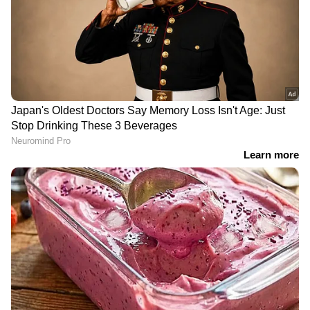
നിര്യാതനായി
പരിശോധന തുടർന്ന്
LATEST VIDEOS
അധികൃതർ; തൊഴിൽ,
വിസ നിയമലംഘകർക്ക്
പിടിവീഴും
അതിഥി തൊഴിലാളികളെ
ബന്ദിയാക്കി ഫോണും പണവും
കവര്‍ന്ന സംഭവം; പ്രതികള്‍
പിടിയില്‍
ഏഴ് മാസം മുമ്പ് 20 പവൻ സ്വർണ്ണം
മോഷണം പോയ കേസിലെ
രണ്ടാമത്തെ പ്രതിയും പിടിയിൽ |
Theft | Arrest