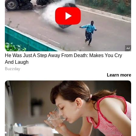
DOWNLOAD APP
ഏഷ്യാനെറ്റ് ന്യൂസ് മലയാളത്തിലൂടെ
Pravasi
Malayali News
ലോകവുമായി ബന്ധപ്പെടൂ.
Gulf News in Malayalam
ജീവിതാനുഭവങ്ങളും, അവരുടെ
വിജയകഥകളും വെല്ലുവിളികളുമൊക്കെ —
പ്രവാസലോകത്തിന്റെ സ്പന്ദനം നേരിട്ട്
അനുഭവിക്കാൻ
Asianet News Malayalam