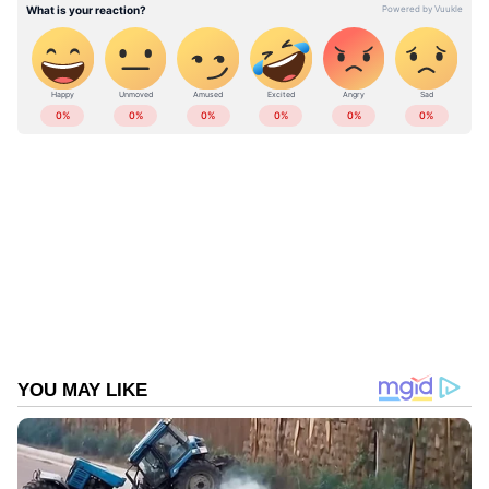
ഏഷ്യാനെറ്റ് ന്യൂസ് ലൈവ് യുട്യൂബിൽ
കാണാം
ABOUT THE AUTHOR
Web Desk
WD
ഗൾഫ് ന്യൂസ്
സൗദി അറേബ്യ
Follow Us