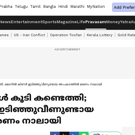
Prabha
Telugu
Tamil
Bangla
Hindi
Marathi
MyNation
Add Prefer
News
Entertainment
Sports
Magazine
Life
Pravasam
Money
Yatra
A
ames
US - Iran Conflict
Operation Toofan
Kerala Lottery
Gold Rat
െത്തി; ഒമാനില്‍ കിണര്‍ ഇടിഞ്ഞുവീണുണ്ടായ അപകടത്തില്‍ മരണം നാലായി
്‍ കൂടി കണ്ടെത്തി;
 ഇടിഞ്ഞുവീണുണ്ടായ
രണം നാലായി