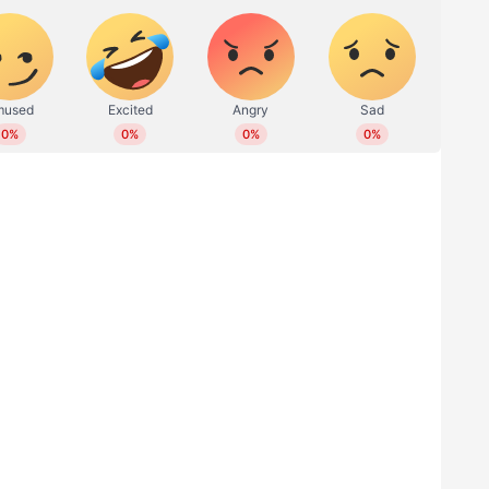
ിന്നു വീണ് പരിക്കേറ്റ പ്രവാസി മലയാളി