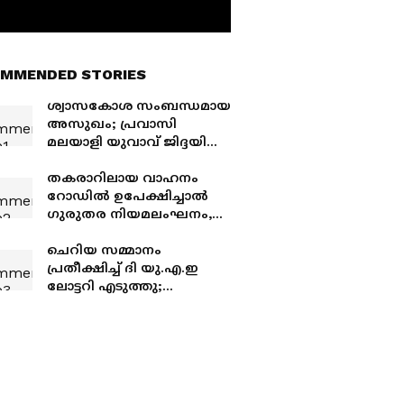
MMENDED STORIES
ശ്വാസകോശ സംബന്ധമായ
അസുഖം; പ്രവാസി
മലയാളി യുവാവ് ജിദ്ദയിൽ
നിര്യാതനായി
തകരാറിലായ വാഹനം
റോഡിൽ ഉപേക്ഷിച്ചാൽ
ഗുരുതര നിയമലംഘനം,
പ്രവാസികൾക്ക് പിഴ
അടക്കാതെ രാജ്യം വിടാൻ
ചെറിയ സമ്മാനം
അനുമതിയില്ല
പ്രതീക്ഷിച്ച് ദി യു.എ.ഇ
ലോട്ടറി എടുത്തു;
മലയാളിക്ക് ലഭിച്ചത് 30
മില്യൺ ദിർഹം