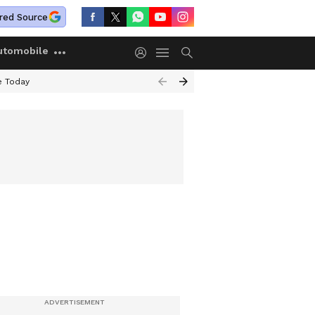
red Source
utomobile
e Today