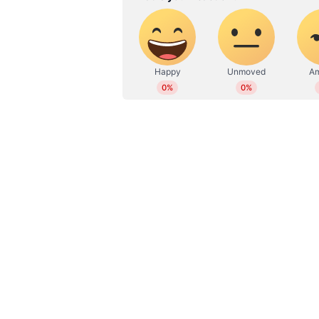
Read also:
ഒമാനില്‍ തെങ്ങില്‍ ന
ചികിത്സയില്‍