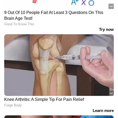
RECOMMENDED STORIES
സ്റ്റാർട്ടപ്പ്
ങേ, ഇതുകൊണ്ടെങ്ങനെ
വിജയത്തിലെത്തിക്കണം,
വാതിൽ തുറക്കും?
അച്ഛനമ്മമാരെ കണ്ടിട്ട് 2
താക്കോലെവിടെ?
വർഷം, 20 കിലോ കൂടി;
ആകപ്പാടെ അമ്പരന്ന്
തുറന്നു പറഞ്ഞ് യുവാവ്
മുത്തശ്ശി, ക്യൂട്ട് എന്ന്
നെറ്റിസണ്‍സ്