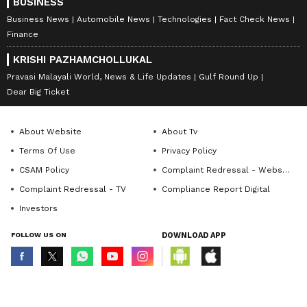
BUSINESS
Business News
Automobile News
Technologies
Fact Check News
Finance
KRISHI PAZHAMCHOLLUKAL
Pravasi Malayali World, News & Life Updates
Gulf Round Up
Dear Big Ticket
About Website
About Tv
Terms Of Use
Privacy Policy
CSAM Policy
Complaint Redressal - Website
Complaint Redressal - TV
Compliance Report Digital
Investors
FOLLOW US ON
DOWNLOAD APP
© Copyright 2026 Asianxt Digital Technologies Private Limited (Formerly
known as Asianet News Media & Entertainment Private Limited) | All Rights
Reserved