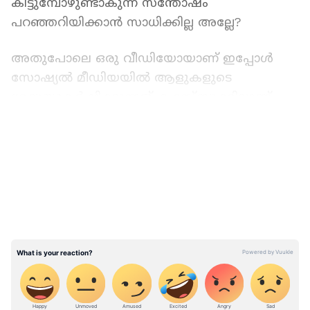
കിട്ടുമ്പോഴുണ്ടാകുന്ന സന്തോഷം
പറഞ്ഞറിയിക്കാൻ സാധിക്കില്ല അല്ലേ?
അതുപോലെ ഒരു വീഡിയോയാണ് ഇപ്പോൾ
സോഷ്യൽ മീഡിയയിൽ ആളുകളുടെ
ശ്രദ്ധയാകർഷിക്കുന്നത്. ഫേസ്ബുക്കിലാണ്
വീഡിയോ ഷെയർ ചെയ്തിരിക്കുന്നത്. തന്റെ
LATEST VIDEOS
ഗ്രാജ്വേഷൻ ദിനത്തിലാണ് യുവതിക്ക് ഈ
പട്ടിക്കുട്ടിയെ സമ്മാനമായി ലഭിക്കുന്നത്.
നഴ്സിംഗ് വിദ്യാർത്ഥിനിയാണ് അവൾ എന്നാണ്
കരുതുന്നത്. വീഡിയോയിലുള്ളത് അവളുടെ
സഹോദരിമാരാണ് എന്നാണ് വീഡിയോ
കാണുമ്പോൾ മനസിലാവുന്നത്.
വീഡിയോയിൽ സഹോദരിയെന്ന് തോന്നിക്കുന്ന
ഒരു യുവതി പെൺകുട്ടിക്ക് അരികിലേക്ക്