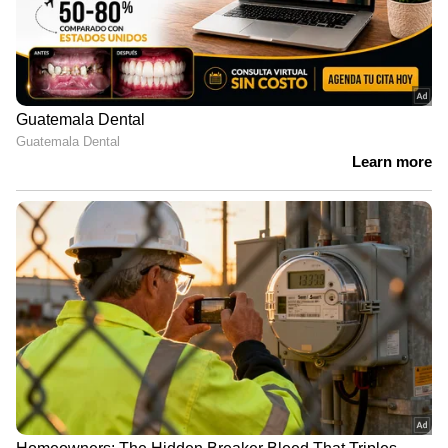
വാങ്ങി തന്നോട് ചേർത്ത് പിടിക്കുന്നതും
കാണാം. വളരെ പെട്ടെന്നാണ് വീഡിയോ
വൈറലായത്. അനവധിപ്പേർ വീഡിയോയ്ക്ക്
കമന്റുകളുമായി എത്തി. പട്ടിക്കുട്ടിയെ
നോക്കുന്നത് വളരെ വലിയ അധ്വാനമുള്ള
പണിയാണ് എന്നാണ് മിക്കവരും ഓർമ്മിപ്പിച്ചത്.
ചിലരൊക്കെ അങ്ങനെയൊരു സമ്മാനം
നൽകിയതിന് വിമർശനവും ഉന്നയിച്ചു.
അതേസമയം, അമ്മ അടുത്തില്ലാത്ത
പെൺകുട്ടിക്ക് പറ്റിയ സമ്മാനം തന്നെയാണ്
ഇതെന്ന് പറഞ്ഞവരും ഒരുപാടുണ്ട്.