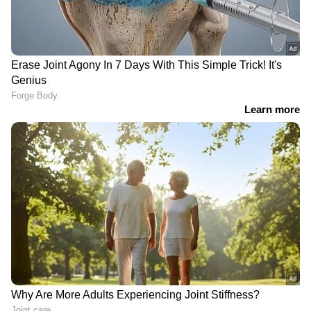
വായിക്കാം: മരിച്ചുപോയ അമ്മ
സൂക്ഷിച്ചുവെച്ച 1935 -ലെ ചോക്ലേറ്റ്
കണ്ടെത്തി മകൾ, അതിന് പിന്നിലെ
ഹൃദയസ്പർശിയായ കഥ
ഏഷ്യാനെറ്റ് ന്യൂസ് ലൈവ് കാണാം: