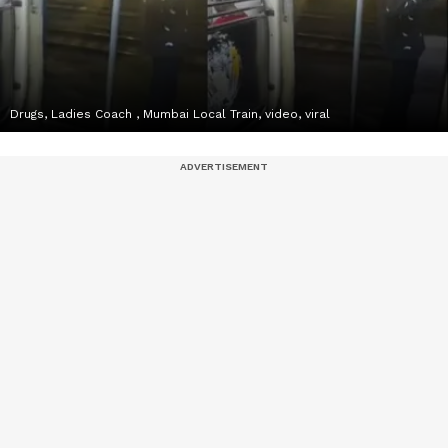
Drugs, Ladies Coach , Mumbai Local Train, video, viral