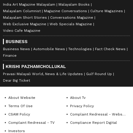
India Art Magazine Malayalam
Malayalam Books
Malayalam Columnist
Magazine Conversations
Culture Magazines
Malayalam Short Stories
Conversations Magazine
Web Exclusive Magazine
Web Specials Magazine
Video Cafe Magazine
BUSINESS
Business News
Automobile News
Technologies
Fact Check News
Finance
KRISHI PAZHAMCHOLLUKAL
Pravasi Malayali World, News & Life Updates
Gulf Round Up
Dear Big Ticket
About Website
About Tv
Terms Of Use
Privacy Policy
CSAM Policy
Complaint Redressal - Website
Complaint Redressal - TV
Compliance Report Digital
Investors