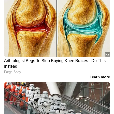
DOWNLOAD APP
RECOMMENDED STORIES
'ഈ രാജ്യം എന്‍റെ ഹൃദയം
'വറുത്തെടുക്കുന്നതിന്
കവർന്നു'; ഇന്ത്യയെ
പകരം സമ്മൂസയ്ക്ക്
കുറിച്ച്, 40 ഓളം
പെയ്ന്‍റ് അടിച്ചു?'; ഇന്ത്യ
രാജ്യങ്ങൾ സന്ദർശിച്ച
ഇത് ഏങ്ങോട്ടാണെന്ന്
ജർമ്മൻ എഴുത്തുകാരി,
നെറ്റിസെൺസ്, വീഡിയോ