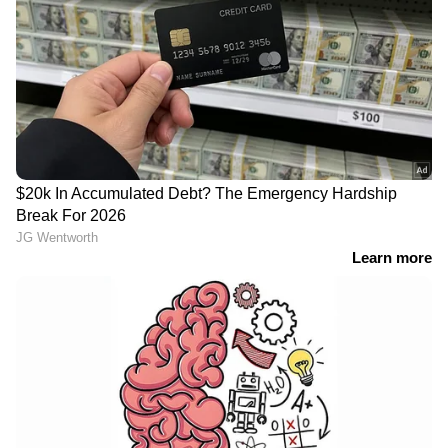
പറഞ്ഞു.വീഡിയോ വളരെ വേഗം സമൂഹ
മാധ്യമങ്ങളില്‍ വൈറലായി. 'എനിക്ക് അത്
കാണുമ്പോൾ തന്നെ ഭയം തോന്നുന്നു. ആ
പാവം എന്താണ് അനുഭവിക്കുന്നതെന്ന്
എനിക്കറിയില്ല. ' ഒരു കാഴ്ചക്കാരനെഴുതി. '
മോശം പേടിസ്വപ്നം, അത് ഒരിക്കലും തുറന്ന്
പറയരുത് എപ്പോഴും ബാത്ത്റൂം
ഉപയോഗിക്കുക' മറ്റൊരു കാഴ്ചക്കാരനെഴുതി.