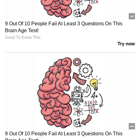
കുങ്ഫു പരിശീലകനായ
സഹപ്രവർത്തകൻ തട്ടിവിളിച്ചു, ഡിസ്കിന്
തകരാർ; 46 ലക്ഷം നഷ്ടപരിഹാരം
വേണമെന്ന് ചൈനീസ് യുവതി