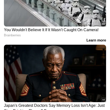
വീഡിയോ
ഇന്ത്യയിൽ നിന്നും
35 വർഷത്തെ
തായ്‍ലൻഡിലേക്ക്, ജീവിതം
ഇടവേളയ്ക്ക് ശേഷം 50 -ാം
ഇപ്പോൾ കൂടുതൽ
വയസിൽ
സമാധാനപരം,
പരീക്ഷയെഴുതാൻ
സന്തോഷമെന്ന് ദമ്പതികൾ,
കോളേജിലെത്തി;
വീഡിയോ
മടങ്ങിവരവ്
ആഘോഷമാക്കി
സോഷ്യൽ മീഡിയയിൽ