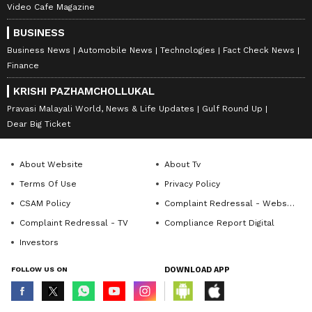
Video Cafe Magazine
BUSINESS
Business News
Automobile News
Technologies
Fact Check News
Finance
KRISHI PAZHAMCHOLLUKAL
Pravasi Malayali World, News & Life Updates
Gulf Round Up
Dear Big Ticket
About Website
About Tv
Terms Of Use
Privacy Policy
CSAM Policy
Complaint Redressal - Website
Complaint Redressal - TV
Compliance Report Digital
Investors
FOLLOW US ON
DOWNLOAD APP