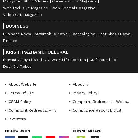
Malayalam Short Stories
Conversations Magazine
Web Exclusive Magazine
Web Specials Magazine
Video Cafe Magazine
BUSINESS
Business News
Automobile News
Technologies
Fact Check News
Finance
KRISHI PAZHAMCHOLLUKAL
Pravasi Malayali World, News & Life Updates
Gulf Round Up
Dear Big Ticket
About Website
About Tv
Terms Of Use
Privacy Policy
CSAM Policy
Complaint Redressal - Website
Complaint Redressal - TV
Compliance Report Digital
Investors
FOLLOW US ON
DOWNLOAD APP