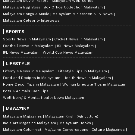
Malayalam Movie Trailers
Malayalam Web Series
Malayalam Bigg Boss
Box Office Collection Malayalam
Malayalam Songs & Music
Malayalam Miniscreen & TV News
Malayalam Celebrity Interviews
SPORTS
Sports News in Malayalam
Cricket News in Malayalam
Football News in Malayalam
ISL News Malayalam
IPL News Malayalam
World Cup News Malayalam
LIFESTYLE
Lifestyle News in Malayalam
Lifestyle Tips in Malayalam
Food and Recipes in Malayalam
Health News in Malayalam
Home Decor Tips in Malayalam
Woman Lifestyle Tips in Malayalam
Pets & Animals Care Tips
Well-being & Mental Health News Malayalam
MAGAZINE
Malayalam Magazines
Malayalam Krishi (Agriculture)
India Art Magazine Malayalam
Malayalam Books
Malayalam Columnist
Magazine Conversations
Culture Magazines