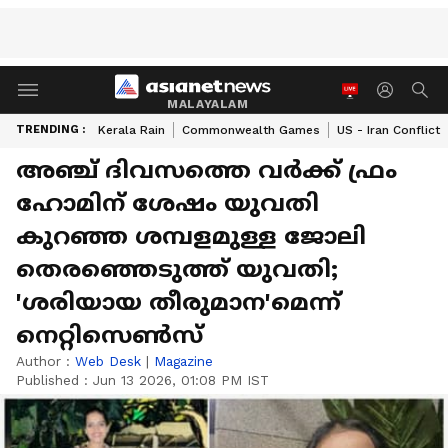
MALAYALAM
TRENDING :
Kerala Rain
Commonwealth Games
US - Iran Conflict
അഞ്ച് ദിവസത്തെ വർക്ക് ഫ്രം
ഹോമിന് ശേഷം യുവതി
കുറഞ്ഞ ശമ്പളമുള്ള ജോലി
തെരഞ്ഞെടുത്ത് യുവതി;
'ശരിയായ തീരുമാന'മെന്ന്
നെറ്റിസെൺസ്
Author :
Web Desk
|
Magazine
Published :
Jun 13 2026, 01:08 PM IST