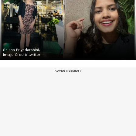
Shikha Priyadarshini,
Image Credit:
twitter