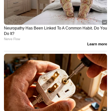
വരാന്തയില്‍ അധ്യാപികയെ
കുത്തിക്കൊന്നു | Faridabad | Crime
News
വിവാഹത്തിന് നിർബന്ധിച്ചു;
വാക്കുതർക്കത്തിന് പിന്നാലെ
നൃത്ത അധ്യാപികയെ കഴുത്തു
ഞെരിച്ച് കൊലപ്പെടുത്തി
കുറഞ്ഞ ശമ്പളം = കൂടുതൽ സ്വാതന്ത്ര്യം !