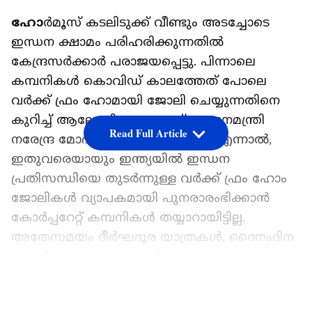
ഹോ
ർമൂസ് കടലിടുക്ക് വീണ്ടും അടച്ചോടെ
ഇന്ധന ക്ഷാമം പരിഹരിക്കുന്നതിൽ
കേന്ദ്രസർക്കാർ പരാജയപ്പെട്ടു. പിന്നാലെ
കമ്പനികൾ കൊവിഡ് കാലത്തേത് പോലെ
വർക്ക് ഫ്രം ഹോമായി ജോലി ചെയ്യുന്നതിനെ
കുറിച്ച് ആലോചിക്കണമെന്ന് പ്രധാനമന്ത്രി
Read Full Article
നരേന്ദ്ര മോദി ആവശ്യപ്പെട്ടിരുന്നു. എന്നാൽ,
ഇതുവരെയായും ഇന്ത്യയിൽ ഇന്ധന
പ്രതിസന്ധിയെ തുടർന്നുള്ള വർക്ക് ഫ്രം ഹോം
ജോലികൾ വ്യാപകമായി പുനരാരംഭിക്കാൻ
കോർപ്പറേറ്റ് കമ്പനികൾ തയ്യാറായിട്ടില്ല.
അതേസമയം ദീർഘദൂര യാത്രകൾ, ദൈനംദിന
കാബ് നിരക്കുകൾ, ഓഫീസ് സംബന്ധമായ
ചെലവുകൾ എന്നിവ ഉന്നയിച്ച് കൊണ്ട് സമൂഹ
LATEST VIDEOS
മാധ്യമ ഉപയോക്താക്കൾ വർക്ക് ഫ്രം ഹോം