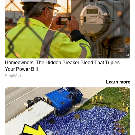
അഡ്വൈസറുടെ റോൾ ഏറ്റെടുത്തു. ഇപ്പോൾ
ഒരോ ദിവസവും മണിക്കൂറുകൾ ലാഭം. സമ്മർദ്ദം
വളരെ കുറവ്. ധന നഷ്ടവും. അങ്ങനെ ആകെ
കൂടി മികച്ച വർക്ക് ലൈഫ് ബാലൻസ്. ശമ്പളം
അല്പം കുറഞ്ഞാലും കുടുംബവും കൂട്ടുകാരും
ഒത്ത് കൂടുതൽ സമയം ലഭിക്കുന്നു. ഇതിനെ
ശിഖ ഒരു സമവാക്യത്തിലാക്കി. കുറഞ്ഞ
ശമ്പളം = കൂടുതൽ സ്വാതന്ത്ര്യം ! ശിഖയുടെ
വെളിപ്പെടുത്തൽ സമൂഹ മാധ്യമങ്ങളിൽ വളരെ
പെട്ടെന്ന് തന്നെ വൈറലായി. നിരവധി പേർ
ശിഖയുടെ തീരുമാനം ശരിയായിരുന്നെന്ന്
കുറിച്ചു. പലരും കൂടുതൽ ശമ്പളം മാത്രം
നോക്കി ഓഫീസിലിരുന്ന് ജോലി ചെയ്യാൻ
തീരുമാനിക്കും. പക്ഷേ. അവർക്ക്
കുടുംബത്തോടൊപ്പമുള്ള നല്ല നിമിഷങ്ങൾ
നഷ്ടപ്പെടുകയും കടുതൽ സമ്മർദ്ദത്തിൽ