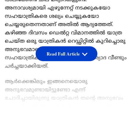
അനാവശ്യമായി എഴുന്നേറ്റ് നടക്കുകയോ
സഹയാത്രികരെ ശല്യം ചെയ്യുകയോ
ചെയ്യരുതെന്നതാണ് അതില്‍ ആദ്യത്തേത്.
കഴിഞ്ഞ ദിവസം ഡെല്‍റ്റ വിമാനത്തില്‍ യാത്ര
ചെയ്ത ഒരു യാത്രികൻ റെഡ്ഡിറ്റില്‍ കുറിച്ചൊരു
അനുഭവമാണ് വിമാനയാത്രയില്‍
Read Full Article
സഹയാത്രികരോട് പുലര്‍ത്തേണ്ട മര്യാദ വീണ്ടും
ചര്‍ച്ചയാക്കിയത്.
ആര്‍ക്കെങ്കിലും ഇങ്ങനെയൊരു
അനുഭവമുണ്ടായിട്ടുണ്ടോ എന്ന്
ചോദിച്ചായിരുന്നു യാത്രികന്‍ തന്‍റെ അനുഭവം
പങ്കുവെച്ചത്. അസഹ്യമായാ നാറ്റം കാരണം
ഇരിക്കാന്‍ കഴിയാതിരുന്നപ്പോഴാണ് എവിടെ
LATEST VIDEOS
നിന്നാണെന്ന് നോക്കിയത്. നോക്കിയപ്പോള്‍
തൊട്ട് മുമ്പിലെ സീറ്റിലിരുന്ന് രക്ഷിതാക്കൾ