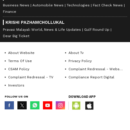
Business News
Automobile News
Technologies
Fact Check News
Finance
KRISHI PAZHAMCHOLLUKAL
Pravasi Malayali World, News & Life Updates
Gulf Round Up
Dear Big Ticket
About Website
About Tv
Terms Of Use
Privacy Policy
CSAM Policy
Complaint Redressal - Website
Complaint Redressal - TV
Compliance Report Digital
Investors
FOLLOW US ON
DOWNLOAD APP
© Copyright 2026 Asianxt Digital Technologies Private Limited (Formerly
known as Asianet News Media & Entertainment Private Limited) | All Rights
Reserved