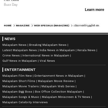
HOME
MAGAZINE
WEB SPECIALS (MAGAZINE)
വിമാനത്തിനുള്ളിൽ അസഹ്യമായ നാറ്റം, നോക്കിയപ്പോൾ കണ്ടത് മുൻ സീറ്റിലിരുന്ന് കുട്ടിയുടെ ഡയപ്പർ മാറ്റുന്നത്
NEWS
Malayalam News
Breaking Malayalam News
Latest Malayalam News
India News in Malayalam
Kerala News
Crime News
International News in Malayalam
Gulf News in Malayalam
Viral News
ENTERTAINMENT
Malayalam Film New
Entertainment News in Malayalam
Malayalam Short Films
Malayalam Movie Review
Malayalam Movie Trailers
Malayalam Web Series
Malayalam Bigg Boss
Box Office Collection Malayalam
Malayalam Songs & Music
Malayalam Miniscreen & TV News
Malayalam Celebrity Interviews