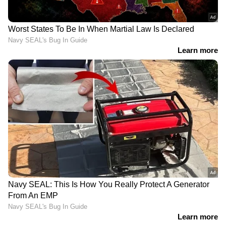
ബേസ്മെന്‍റിനുള്ളിൽ നാലുപേരെയും മരിച്ച
നിലയിൽ കണ്ടെത്തിയത്. വൈദ്യ
പരിശോധനയില്‍, കുടുംബത്തിലെ നാല് പേരും
മരിച്ചത് അഴുകിയ ഉരുളക്കിഴങ്ങിൽ നിന്നുണ്ടായ
വിഷവാതകം ശ്വസിച്ചതിനാലാണെന്ന്
സ്ഥിരീകരിച്ചു.