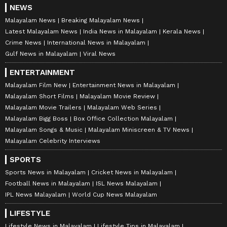
NEWS
Malayalam News
Breaking Malayalam News
Latest Malayalam News
India News in Malayalam
Kerala News
Crime News
International News in Malayalam
Gulf News in Malayalam
Viral News
ENTERTAINMENT
Malayalam Film New
Entertainment News in Malayalam
Malayalam Short Films
Malayalam Movie Review
Malayalam Movie Trailers
Malayalam Web Series
Malayalam Bigg Boss
Box Office Collection Malayalam
Malayalam Songs & Music
Malayalam Miniscreen & TV News
Malayalam Celebrity Interviews
SPORTS
Sports News in Malayalam
Cricket News in Malayalam
Football News in Malayalam
ISL News Malayalam
IPL News Malayalam
World Cup News Malayalam
LIFESTYLE
Lifestyle News in Malayalam
Lifestyle Tips in Malayalam