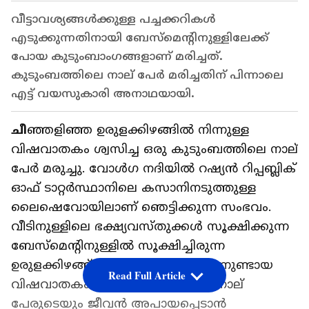
വീട്ടാവശ്യങ്ങൾക്കുള്ള പച്ചക്കറികൾ
എടുക്കുന്നതിനായി ബേസ്മെന്‍റിനുള്ളിലേക്ക്
പോയ കുടുംബാംഗങ്ങളാണ് മരിച്ചത്.
കുടുംബത്തിലെ നാല് പേര്‍ മരിച്ചതിന് പിന്നാലെ
എട്ട് വയസുകാരി അനാഥയായി.
ചീ
ഞ്ഞളിഞ്ഞ ഉരുളക്കിഴങ്ങിൽ നിന്നുള്ള
വിഷവാതകം ശ്വസിച്ച ഒരു കുടുംബത്തിലെ നാല്
പേർ മരുച്ചു. വോൾഗ നദിയിൽ റഷ്യൻ റിപ്പബ്ലിക്
ഓഫ് ടാറ്റർസ്ഥാനിലെ കസാനിനടുത്തുള്ള
ലൈഷെവോയിലാണ് ഞെട്ടിക്കുന്ന സംഭവം.
വീടിനുള്ളിലെ ഭക്ഷ്യവസ്തുക്കൾ സൂക്ഷിക്കുന്ന
ബേസ്‌മെന്‍റിനുള്ളിൽ സൂക്ഷിച്ചിരുന്ന
ഉരുളക്കിഴങ്ങ് പഴകിയതിനെ തുടർന്നുണ്ടായ
Read Full Article
വിഷവാതകം ശ്വസിച്ചത് മൂലമാണ് നാല്
പേരുടെയും ജീവൻ അപായപ്പെടാന്‍