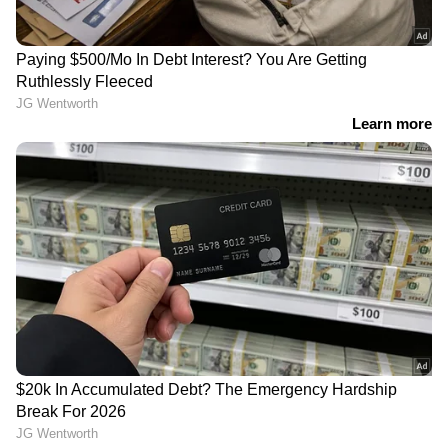
എല്‍നിനോ
കുടിച്ചു, അന്നനാളത്തിൽ
വീണ്ടുമെത്തുന്നു!
വ്രണം!
ഒരൊറ്റ ദിവസം കൊണ്ട് 1
പുരുഷ ഫാഷനിൽ വീണ്ടും
കോടി ഫോളോവേഴ്സ്!
തരംഗമായി 'ഹൂപ്പ്
സോഷ്യൽ മീഡിയയെ
ഇയറിങ്സ്';
ഇളക്കിമറിച്ച് ആ
സെലിബ്രിറ്റികൾ മുതൽ
തിരിച്ചുവരവ്
സാധാരണക്കാർ വരെ
ഇതിന് പിന്നാലെ