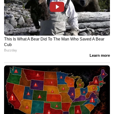
ആത്മഹത്യ ചെയ്ത 16 കാരിയുടെ
മൃതദേഹം 'പ്രേത വിവാഹ'ത്തിനായി 7.75
ലക്ഷം രൂപയ്ക്ക് വിറ്റു !
പക്ഷേ അവർ വരുന്നതുവരെ കാത്തിരിക്കാൻ
ഇറൈഡയ്ക്ക് കഴിഞ്ഞില്ല. കുടുംബത്തിൽ
അവശേഷിച്ച ഏക അംഗവും തന്‍റെ കൊച്ചു
മകളുമായ എട്ടു വയസ്സുകാരി മരിയ
ചെലിഷേവയോട് സുരക്ഷിതയായിരിക്കാൻ
പറഞ്ഞ ശേഷം ഇറൈഡ ബേസ്മെന്‍റിന്
ഉള്ളിലേക്ക് കയറി. അതോടെ വിഷവാതകം
ശ്വസിച്ച അവരും മരണത്തിന് കീഴടങ്ങി. തുടർന്ന്
സ്ഥലത്തെത്തിയ അയൽവാസികൾ ഉടനെ
പോലീസിൻ വിവരം അറിയിച്ചു. പോലീസ്
നടത്തിയ പരിശോധനയിലാണ്