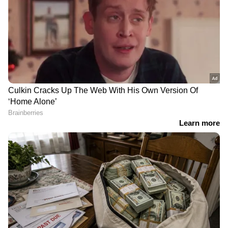
DOWNLOAD APP
RECOMMENDED STORIES
കൊടും വരള്‍ച്ചയും
തിടുക്കത്തില്‍ ചൂടുള്ള
പ്രളയവും ഒന്നിച്ച്; കരിച്ചു
ഭക്ഷണം കഴിച്ച് പിന്നാലെ
കളയാനുള്ള കരുത്തുമായി
തണുത്ത വെള്ളവും