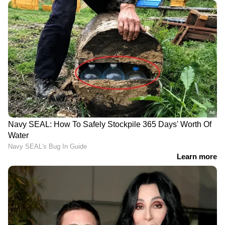
വിമാനയാത്രയില്‍ കിട്ടിയത് 'കുഷ്യനില്ലാത്ത
സീറ്റ്'; ഇന്‍ഡിഗോ വലിയ ലാഭം
ഉണ്ടാക്കുമെന്ന് കുറിപ്പ് !