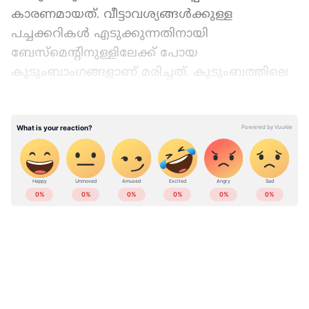
കാരണമായത്. വീട്ടാവശ്യങ്ങൾക്കുള്ള
പച്ചക്കറികൾ എടുക്കുന്നതിനായി
ബേസ്മെന്‍റിനുള്ളിലേക്ക് പോയ
കുടുംബാംഗങ്ങളാണ് മരിച്ചത്. കുടുംബത്തിലെ
നാല് പേര്‍ മരിച്ചതിന് പിന്നാലെ എട്ട്
വയസുകാരി അനാഥയായി.
LATEST VIDEOS
Add Asianetnews as a Preferred
Source
പച്ചക്കറികൾ എടുത്ത് കൊണ്ടുവരാൻ
ബേസ്‌മെന്‍റിനുള്ളിലേക്ക് ആദ്യം പോയത്
കുടുംബനാഥനായ മിഖായേൽ ചെലിഷെവ്
ആണ്. 42 കാരനായ ഇദ്ദേഹം അറിയപ്പെടുന്ന
നിയമ പ്രൊഫസർ ആണ്. ബേസ്മെന്‍റിനുള്ളിൽ
കയറിയ മിഖായേൽ പഴകിയ ഉരുളക്കിഴങ്ങിൽ
ABOUT THE AUTHOR