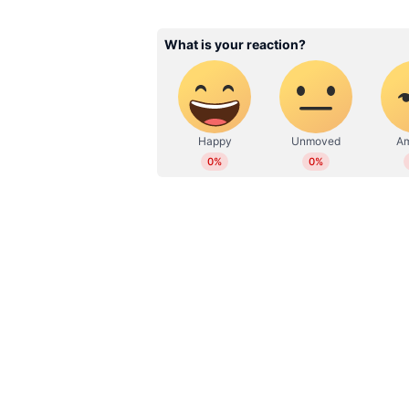
'ഉച്ചസമയത്ത് എനിക്ക് പച്ചക്കറി
ഡേ മകളെ ബീച്ചിൽ കൊണ്ടുപോകണ