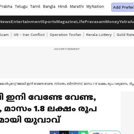
Prabha
Telugu
Tamil
Bangla
Hindi
Marathi
MyNation
Add Prefer
News
Entertainment
Sports
Magazine
Life
Pravasam
Money
Yatra
A
 Scam
US - Iran Conflict
Operation Toofan
Kerala Lottery
Gold Rat
കോർപ്പറേറ്റ് ജോലി ഇനി വേണ്ടേ വേണ്ട, സ്വന്തം ബിസിനസ്, മാസം 1.8 ലക്ഷം രൂപ വരുമാനം, ടിപ്
ി ഇനി വേണ്ടേ വേണ്ട,
 മാസം 1.8 ലക്ഷം രൂപ
മായി യുവാവ്