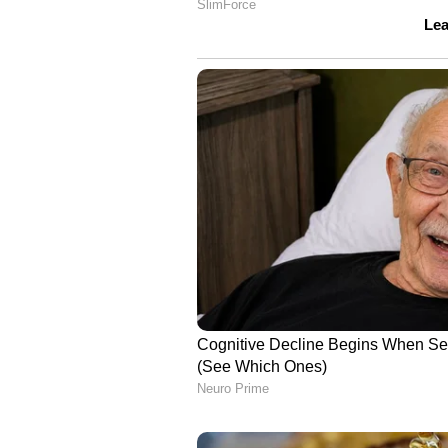
'തുടക്കത്തിൽ വലിയ തുക നൽകുന്ന ക
കേൾക്കുമ്പോൾ വിചിത്രമായി തോന
ക്ലയന്റുകളാണ് സ്കേലബിൾ സിസ്റ്റം ക
പഠിപ്പിച്ചത്' എന്നും യുവാവ് പറയ
ജോലിയുടെ ഫലം കൃത്യമായി കണക്കാ
ബന്ധിപ്പിച്ചു കാണിക്കണം, എങ്കി
ഗുണം ക്ലയന്റിന് ബോധ്യപ്പെടൂ എന്നു
വൈറലായതോടെ, സ്വന്തമായി ബിസിന
എക്സിക്യൂട്ടീവിനെ പ്രശംസിച്ച് ന