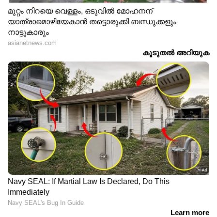
പിന്തുടരുന്നവർക്ക് ഇതുപോലുള്ള
ഓഫറുകളുമായി വിപണിയിൽ പെൺകുട്ടികൾ
നിറഞ്ഞുനിൽക്കുന്നത് ഉടൻ തന്നെ കാണാൻ
കഴിയും. താമസിയാതെ, ₹20–30K വിലയുള്ള ഒരു
അധിക സ്പെഷ്യൽ സർവീസസ് കോളം
കണ്ടാൽ അതിശയിക്കേണ്ടതില്ല" എന്നായിരുന്നു
ഒരു കുറിപ്പ്. സാധാരണയായി സെലിബ്രിറ്റികൾ
ഇത്തരം മെനു കാർഡുകൾ പോസ്റ്റ്
ചെയ്യാറുണ്ടായിരുന്നു... എന്നാൽ ഒരു സാധാരണ
പെൺകുട്ടി പോസ്റ്റ് ചെയ്തതുപോലെ ഇത്
ദർശനാത്മകമാണ്." എന്നായിരുന്നു മറ്റൊരു
കുറിപ്പ്. അതേ സമയം ഇത് പുതിയ
വേശ്യാവൃത്തിയാണോയെന്ന് ചോദിക്കുന്നവരും
കുറവല്ല.