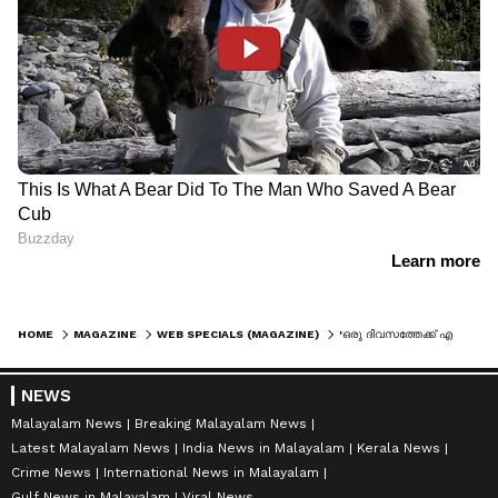
HOME
MAGAZINE
WEB SPECIALS (MAGAZINE)
'ഒരു ദിവസത്തേക്ക് എന്നെ വാടകയ്ക്ക് എടുക്കൂ'; പരിപാടിയെന്തുമാകട്ടെ ദിവസ വാടകയ്ക്ക് റെഡിയെന്ന് യുവതി, ഇഎംഐ ലഭ്യമാണോയെന്ന് നെറ്റിസെൺസ്
NEWS
Malayalam News
Breaking Malayalam News
Latest Malayalam News
India News in Malayalam
Kerala News
Crime News
International News in Malayalam
Gulf News in Malayalam
Viral News