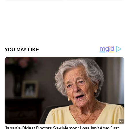
ബിസിനസ് മോഡലിനെ
പരിചയപ്പെടുത്തിക്കൊണ്ട് നളിനി ഉനഗർ എന്ന
ഉപയോക്താവ് X-ൽ ഈ വൈറൽ വീണ്ടും
പങ്കുവച്ചു. പോസ്റ്റിൽ പറയുന്നതനുസരിച്ച്,
വ്യത്യസ്ത അവസരങ്ങളിൽ ആളുകൾക്ക്
ദിവ്യയെ കൂടെ കൊണ്ടുപോകാൻ കഴിയും,
എന്നാൽ യാത്രയുടെ തരം അനുസരിച്ച് റേറ്റ്
വ്യത്യാസപ്പെടും.
DOWNLOAD APP
RECOMMENDED STORIES