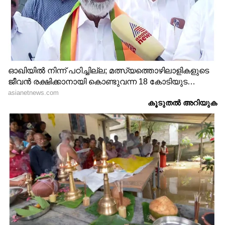
ഏറ്റവും ഒടുവിൽ അവൾക്ക് 2,000 രൂപ
നൽകിയെന്നും അവകാശപ്പെട്ടു.
പോസ്റ്റ് വൈറൽ, കുറിപ്പുമായി സോഷ്യൽ
മീഡിയ
രണ്ട് പോസ്റ്റുകളും പെട്ടെന്ന് വൈറലായി.
പിന്നാലെ സോഷ്യൽ മീഡിയയിൽ നിരവധി
പേരാണ് കുറിപ്പെഴുതാനെത്തിയത്. ചില
ഉപയോക്താക്കൾ ഈ ആശയത്തെ ഗിഗ്
എക്കണോമിയിൽ പണം സമ്പാദിക്കാനുള്ള ഒരു
പ്രായോഗിക മാർഗമായി കണ്ടു. എന്നാൽ
മറ്റുള്ളവർ ഏകാന്തത, സുരക്ഷ, ചൂഷണം,
ആധുനിക ബന്ധങ്ങളുടെ മാറിക്കൊണ്ടിരിക്കുന്ന
സ്വഭാവം എന്നിവയെക്കുറിച്ച് ആശങ്കപ്പെട്ടു.
"ഏറ്റവും ഉയർന്ന ശരീരഘടന