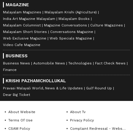
MAGAZINE
Malayalam Magazines
Malayalam Krishi (Agriculture)
India Art Magazine Malayalam
Malayalam Books
Malayalam Columnist
Magazine Conversations
Culture Magazines
Malayalam Short Stories
Conversations Magazine
Web Exclusive Magazine
Web Specials Magazine
Video Cafe Magazine
BUSINESS
Business News
Automobile News
Technologies
Fact Check News
Finance
KRISHI PAZHAMCHOLLUKAL
Pravasi Malayali World, News & Life Updates
Gulf Round Up
Dear Big Ticket
About Website
About Tv
Terms Of Use
Privacy Policy
CSAM Policy
Complaint Redressal - Website