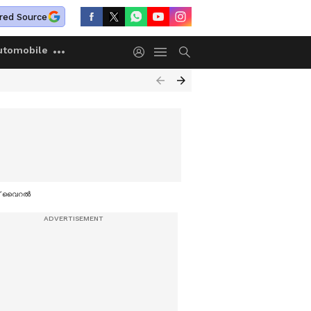
red Source
utomobile
പ്പ് വൈറൽ