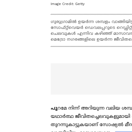
Image Credit:
Getty
ഗുരുഗ്രാമിൽ ഉയർന്ന ശമ്പളം വാങ്ങിയിട്
സോഫ്റ്റ്‍വെയർ ഡെവലപ്പറുടെ റെഡ്ഡിറ്റ
ചെലവുകൾ എന്നിവ കഴിഞ്ഞ് മാസാവസാന
മെട്രോ നഗരങ്ങളിലെ ഉയർന്ന ജീവിതച്ചെ
പു
റമേ നിന്ന് അറിയുന്ന വലിയ ശമ
യഥാർത്ഥ ജീവിതച്ചെലവുകളുമായി ഒ
തുറന്നുകാട്ടുകയാണ് സോഷ്യൽ മീ