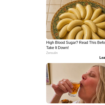
ഗുരുഗ്രാമിലെ വീട്ടുവാടക: 25,000
പലചരക്ക് സാധനങ്ങൾ: 6,000 - 7
ഇന്ധനച്ചെലവ്: ₹8,000 - ₹10,000 ര
വ്യക്തിപരമായ ചെലവുകൾക്ക്: 15
പുറത്ത് നിന്നുള്ള ഭക്ഷണം, മറ്റ് 
ആകെ ചില്: ഏകദേശം ₹1.1 ലക്ഷം
"ഇതിനുപുറമെ കാർ സർവീസിംഗ്, ഇ
നാട്ടിലുള്ള മാതാപിതാക്കളുടെ ആവ
വലിയ ചെലവുകൾ കൂടിയാകുമ്പോൾ ക
അദ്ദേഹം കൂട്ടിച്ചേർക്കുന്നു. കൂടാ
ലക്ഷത്തിന്‍റെ കടം എത്രയും വേഗം വ
'ഒരു വഴി പറഞ്ഞു തരൂ'