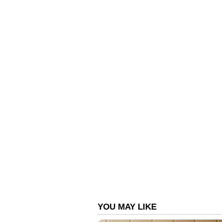
1.5 ലക്ഷം രൂപ 15,000 -ത്ത
"1.5 ലക്ഷം രൂപ ഇപ്പോൾ വെറും 15
നല്ലൊരു ഉപദേശം വേണം," എന്ന് പ
മാസവരുമാനത്തിന്‍റെ കണക്കുകൾ 
വരുമാനവും ചെലവുകളും ഇങ്
പ്രതിമാസ വരുമാനം: 1.44 ലക്ഷം
പ്ലോട്ട് ഇ.എം.ഐ : 44,000 രൂപ