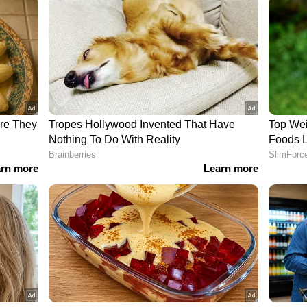
 രൂപ
,000. രൂപ വരെ
ൂപ
,000 രൂപ
ചെലവുകൾ: 7,000 - ₹8,000
ൻഷുറൻസ് പ്രീമിയങ്ങൾ, മെഡിക്കൽ ബില്ലുകൾ,
ശ്യങ്ങൾ എന്നിങ്ങനെ അപ്രതീക്ഷിതമായി വരുന്ന
യ്യിൽ ഒന്നും ഇല്ലാത്ത അവസ്ഥയാകും,"
തെ, സുഹൃത്തുക്കളിൽ നിന്ന് വാങ്ങിയ 2.55
ീട്ടാനുള്ള ശ്രമത്തിലാണെന്നും ഇദ്ദേഹം എഴുതി.