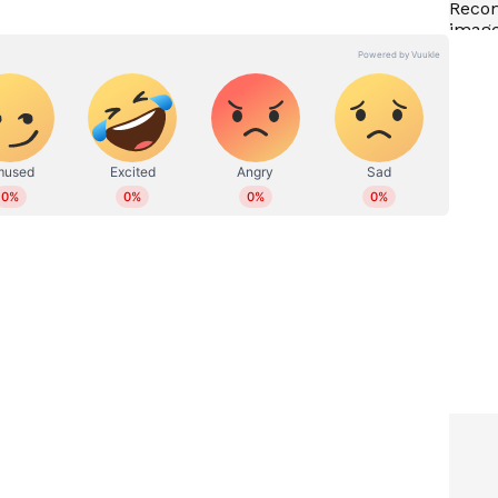
സഹാറ മരുഭൂമിയിൽ