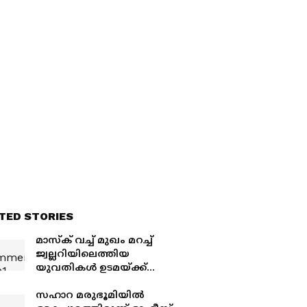
ാദ്യം
പണം
TED STORIES
മാസ്ക് വച്ച് മുഖം മറച്ച്
ജ്വല്ലറിയിലെത്തിയ
യുവതികൾ ഉടമയ്ക്ക്
നേരെ പെപ്പർ സ്പ്രേ
അടിച്ച് മോഷണ ശ്രമം,
സഹാറ മരുഭൂമിയിൽ