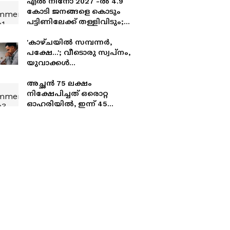
എൽ നിനോ 2027 -ൽ 4.9
കോടി ജനങ്ങളെ കൊടും
പട്ടിണിലേക്ക് തള്ളിവിടും;
ഐക്യരാഷ്ട്രസഭ റിപ്പോർട്ട്
'കാഴ്ചയിൽ സമ്പന്നർ,
പക്ഷേ...'; വീടൊരു സ്വപ്നം,
യുവാക്കൾ
ആഡംബരത്തിന് കൂടുതൽ
പണം ചെലവഴിക്കുന്നു,
അച്ഛൻ 75 ലക്ഷം
യുവാവിന്‍റെ കുറിപ്പ്
നിക്ഷേപിച്ചത് ഒരൊറ്റ
വൈറൽ
ഓഹരിയിൽ, ഇന്ന് 45
ലക്ഷം നഷ്ടം; എങ്ങനെ
തിരിച്ച് പിടിക്കാൻ
കഴുയമെന്ന് ചോദിച്ച് മകൻ