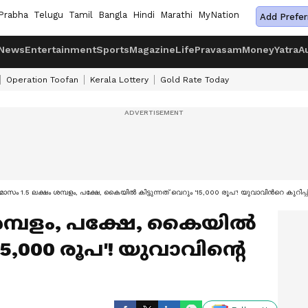
Prabha
Telugu
Tamil
Bangla
Hindi
Marathi
MyNation
Add Prefer
News
Entertainment
Sports
Magazine
Life
Pravasam
Money
Yatra
A
Operation Toofan
Kerala Lottery
Gold Rate Today
മാസം 1.5 ലക്ഷം ശമ്പളം, പക്ഷേ, കൈയിൽ കിട്ടുന്നത് വെറും '15,000 രൂപ'! യുവാവിന്‍റെ കുറി
 ശമ്പളം, പക്ഷേ, കൈയിൽ
'15,000 രൂപ'! യുവാവിന്‍റെ