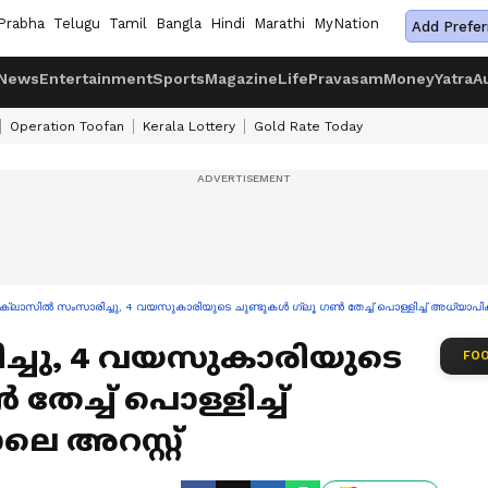
Prabha
Telugu
Tamil
Bangla
Hindi
Marathi
MyNation
Add Prefer
News
Entertainment
Sports
Magazine
Life
Pravasam
Money
Yatra
A
Operation Toofan
Kerala Lottery
Gold Rate Today
ക്ലാസിൽ സംസാരിച്ചു, 4 വയസുകാരിയുടെ ചുണ്ടുകൾ ഗ്ലൂ ഗൺ തേച്ച് പൊള്ളിച്ച് അധ്യാപിക, 
ച്ചു, 4 വയസുകാരിയുടെ
FOO
തേച്ച് പൊള്ളിച്ച്
ലെ അറസ്റ്റ്