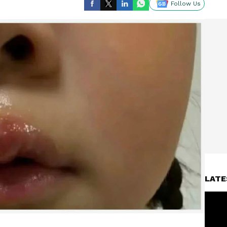
Follow Us
LATE