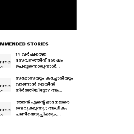
MMENDED STORIES
14 വർഷത്തെ
സേവനത്തിന് ശേഷം
പെട്ടെന്നൊരുനാൾ
പിരിച്ചുവിട്ടു, 56 -കാരൻ
ഇപ്പോൾ ഡെലിവറി
സമോസയും കച്ചോരിയും
റൈഡര്‍
വാങ്ങാൻ ട്രെയിൻ
നിർത്തിയിട്ടോ? ആ
വൈറൽ വീഡിയോയുടെ
പിന്നിലെ സത്യാവസ്ഥ!
'ഞാൻ എന്റെ മാനേജരെ
വെറുക്കുന്നു'; അധികം
പണിയെടുപ്പിക്കും,
ഒറ്റപ്പൈസ തരില്ല,
അനുഭവം പങ്കുവച്ച്
യുവാവ്