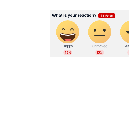
അധ്യാപകൻ ഇത് കണ്ടിട്ടും ഇടപെടാനോ
ദൃശ്യങ്ങളിൽ കാണാം.