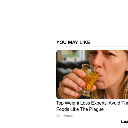
ജോലിയിൽ നിന്ന് പിരിച്ചുവിട്ടിരു
പെൺകുട്ടിയെ നിരന്തരം മർദ്ദിക്കുക
ചെയ്ത മറ്റൊരു നഴ്സറി അധ്യാപിക
വിധിച്ചത്.