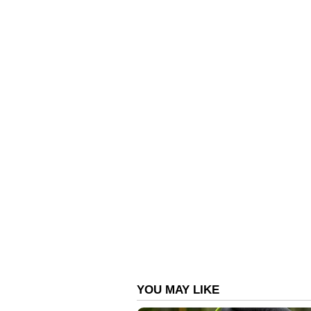
'ജനങ്ങളോടല്ല, കമ്പനിക
"പ്രധാനമന്ത്രി മോദിയുടെ അഭ്യർത്ഥ
അവരുടെ ജീവനക്കാർക്ക് വീട്ടിലിര
പ്രോത്സാഹിപ്പിക്കുമെന്ന് നിങ്ങൾ
ഗുപ്തയുടെ കുറിപ്പ് വൈറലായി. പ
കൊണ്ട് കുറിപ്പുകൾ പങ്കുവച്ചത്. പ്
എല്ലാ ഐടി കമ്പനികളും ജീവനക്കാർ
ഇന്ധ നഷ്ടം കുറയ്ക്കുമെന്നും ജീവന
അതോടൊപ്പം ദേശീയ താത്പര്യത്തെ
അതേസമയം ഈ തീരുമാനങ്ങൾ രൂപയ
മറ്റൊരാൾ പങ്കുവച്ചത്. ആഴ്ചയിൽ 
നിന്നും ജോലി ചെയ്യണമെന്ന് മറ്റൊര
നിർദ്ദേശിക്കുകയല്ല, മറിച്ച് കമ്പ
കാഴ്ചക്കാരൻ ചൂണ്ടിക്കാട്ടി.