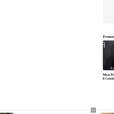
ളോട് ആവശ്യപ്പെടണം'
നയ്ക്ക് ശേഷം കോർപ്പറേറ്റ് ഇന്ത്യ ഇപ്പോൾ
ുന്ന് ജോലി ചെയ്യാനുള്ള സൗകര്യം സജീവമായി
 കരുതുന്നുണ്ടോ? കമന്റ് ചെയ്യുക" എന്ന ആകാൻക്ഷാ
ിന്നാലെ നിരവധി പേരാണ് അതിനോട് യോജിച്ച്
രധാനമന്ത്രിയുടെ നിർദ്ദേശം പരിഗണിച്ച് രാജ്യത്തെ
ക്ക് വർക്ക് ഫ്രം ഹോം ഏർപ്പെടുത്തണമെന്നും ഇത്
ക്കാരുടെ ക്ഷേമം മെച്ചപ്പെടുത്തുമെന്നും
 പിന്തുണയ്ക്കുമെന്നും ഒരു കാഴ്ടക്കാരൻ എഴുതി.
ുടെ മൂല്യം ഉയർ‍ത്തുമോയെന്ന ആശങ്കയാണ്
ഒരു ദിവസം ഓഫീസും മറ്റ് ദിവസങ്ങളിൽ വീട്ടിൽ
ാൾ നിർദ്ദേശിച്ചു. പ്രധാനമന്ത്രി ജനങ്ങളോട്
നികളോട് ആവശ്യപ്പെടുകയാണ് വേണ്ടതെന്ന് മറ്റൊരു