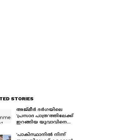
ാൻ-ഇസ്രായേൽ യുദ്ധം
TED STORIES
അജ്മീർ ദ‍ർഗയിലെ
'പ്രസാദ പാത്ര'ത്തിലേക്ക്
ഇറങ്ങിയ യുവാവിനെ
പാത്രത്തിനുള്ളിൽ വച്ച്
മർദ്ദിച്ചു; വീഡിയോ
'പാകിസ്ഥാനിൽ നിന്ന്