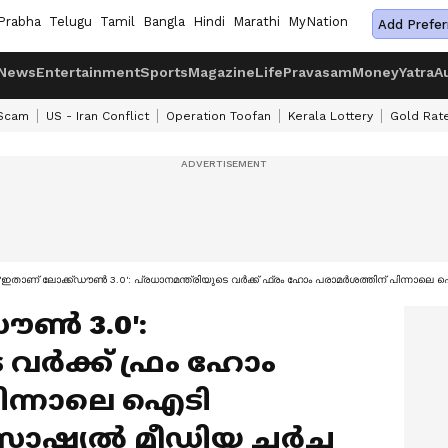
Prabha
Telugu
Tamil
Bangla
Hindi
Marathi
MyNation
Add Prefer
News
Entertainment
Sports
Magazine
Life
Pravasam
Money
Yatra
A
 Scam
US - Iran Conflict
Operation Toofan
Kerala Lottery
Gold Rat
'ഇതാണ് ലോക്ക്ഡൗൺ 3.0': പ്രധാനമന്ത്രിയുടെ വർക്ക് ഫ്രം ഹോം പരാമർശത്തിന് പിന്നാല
ൗൺ 3.0':
െ വർക്ക് ഫ്രം ഹോം
ിന്നാലെ ഐടി
ോഷ്യൽ മീഡിയ ചർച്ച