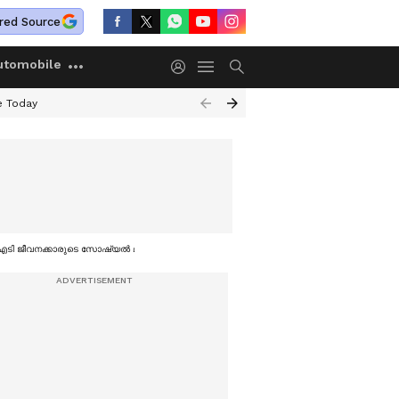
red Source
utomobile
e Today
െ ഐടി ജീവനക്കാരുടെ സോഷ്യൽ മീഡിയ ചർച്ച