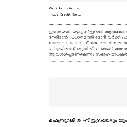
Work From Home
Image Credit:
Getty
ഇസ്രയേൽ-യുഎസ് ഇറാൻ ആക്രമണത്ത
നേരിടാൻ പ്രധാനമന്ത്രി മോദി വർക്ക് ഫ്
ഇതോടെ, കോവിഡ് കാലത്തിന് സമാനമായ
ചർച്ചയിലാണ് ഐടി ജീവനക്കാർ അടക്ക
ആവശ്യപ്പെടണമെന്നും സമൂഹ മാധ്യമങ്ങ
ഫെ
ബ്രുവരി 28 -ന് ഇസ്രയേലും 