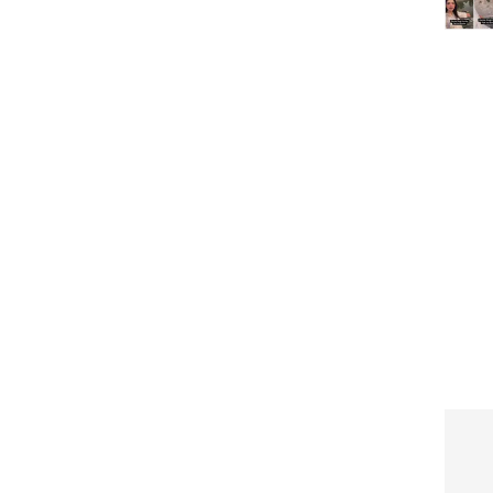
രധാനമന്ത്രി നിർദ്ദേശിച്ചത്. കോവിഡ്-19
വിധാനങ്ങളിലേക്കും റിമോട്ട് വർക്ക്
ടെ ഇന്ത്യ എങ്ങനെ പൊരുത്തപ്പെട്ടുവെന്ന്
മിപ്പിച്ചു. ഒരു വർഷത്തേക്ക് സ്വർണം വാങ്ങുന്നത്
്ത്രിക്കണമെന്നും മോദി കൂട്ടിച്ചേർത്തു.
്ക് പിന്നാലെ സമൂഹ മാധ്യമങ്ങളിൽ ഐടി
ോലിയെ കുറിച്ചും ഇന്ധന ഉപയോഗം
വമായ ചർച്ച തന്നെ നടത്തികയാണ്.