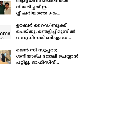
ആദ്യജീവനക്കാരനായി
നിയമിച്ചത് ഇം​
ഗ്ലീഷറിയാത്ത 9-ാം
ക്ലാസുകാരനായ ടാക്സി
ഡ്രൈവറെ, എന്നാൽ 10
ഊബർ റൈഡ് ബുക്ക്
വർഷത്തിന് ശേഷം...
ചെയ്തു, ഞെട്ടിച്ച് മുന്നിൽ
വന്നുനിന്നത് ബിഎംഡബ്ല്യു
സൂപ്പർ ബൈക്ക്!
ജെന്‍ സി സൂപ്പറാ;
ശനിയാഴ്ച ജോലി ചെയ്യാന്‍
പറ്റില്ല, ഓഫീസിന്
പുറത്തൊരു
ജീവിതമുണ്ടെന്ന് 25
-കാരന്‍