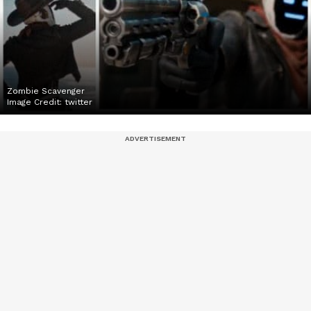
Zombie Scavenger
Image Credit:
twitter