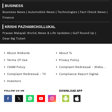
BUSINESS
Business News
Automobile News
Technologies
Fact Check News
Finance
KRISHI PAZHAMCHOLLUKAL
Pravasi Malayali World, News & Life Updates
Gulf Round Up
Dear Big Ticket
About Website
About Tv
Terms Of Use
Privacy Policy
CSAM Policy
Complaint Redressal - Website
Complaint Redressal - TV
Compliance Report Digital
Investors
FOLLOW US ON
DOWNLOAD APP
© Copyright 2026 Asianxt Digital Technologies Private Limited (Formerly