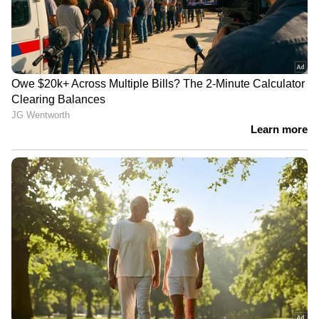
ഇംഗ്ലീഷ് പരിജ്ഞാനം കുറവാണെന്നും
സംസാരിക്കാൻ അറിയില്ലെന്നും ഒപ്പം
ചൈനയിലെ തന്‍റെ ജോലിയിൽ ശ്രദ്ധ
കേന്ദ്രീകരിക്കാൻ ആഗ്രഹിക്കുന്നുവെന്നും
അറിയിച്ചു. കുടുംബം നടത്തുന്ന ഹോട്ടലിന്
വേണ്ടി പ്രൊമോഷണൽ വീഡിയോകൾ
ചെയ്യാനാണ് ആദ്യ ശ്രമം. ഈ വർഷം ആദ്യമാണ്
എഐ വീഡിയോ താൻ പരീക്ഷിച്ച്
തുടങ്ങിയതെന്നും ലിയു പറയുന്നു. എഐ
സ്വന്തമായി പഠിച്ചെടുക്കുകയായിരുന്നുവെന്നും
ലിയു കൂട്ടിച്ചേർത്തു. എന്നാൽ ഇപ്പോൾ
യൂഎസിലേക്ക് പോകാൻ താത്പര്യമില്ലെന്നും
യുഎസിലുള്ളവർ സുഹൃത്തുക്കളെ
പോലെയാണെന്നും ലിയു കൂട്ടിച്ചേർത്തു.