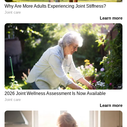
റിപ്പോർട്ടുകൾ പ്രകാരം, ആറ്റംപങ്ക് ശൈലിയിൽ
നിർമ്മിച്ച മൂന്നര മിനിറ്റ് ദൈർഘ്യമുള്ള ഒരു AI
ഷോർട്ട് ഫിലിമാണ് സോംബി സ്കാവെഞ്ചർ.
2008- ൽ പുറത്തിറങ്ങിയ ഡിസ്നിയുടെ വാൾ-
ഇ എന്ന ചിത്രത്തെ അടിസ്ഥാനമാക്കി
വൈകാരികമായ ഒരു സയൻസ് ഫിക്ഷൻ
പശ്ചാത്തലത്തിലുള്ള ഒരു റോബോട്ടിനെയും
ഒരു മോഡൽ പാവയെയും ഉൾപ്പെടുന്നതാണ്
ചിത്രത്തിന്‍റെ കഥ. റോബോർട്ട് നഗരത്തിലെ
സോംബികളെ വേട്ടയാകുന്നു. ഒപ്പം ഒരു ഒട്ടക
പക്ഷിയും ചിത്രത്തിലുണ്ട്. സിനിമാ
നിർമ്മാണത്തിനായി എടുത്ത സമയവും
സാമ്പത്തിക ലാഭവുമാണ് വീഡിയോ
വൈറലായതിന് മറ്റൊരു കാരണം.