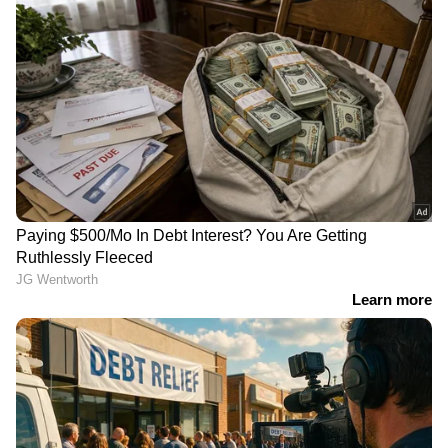
ജനജീവിതം | Alappzha | Rain
'അർജുൻ ആയങ്കിയെ നേരിൽ
കണ്ടിട്ടുകൂടിയില്ല, എന്നിട്ടും
ഞങ്ങളുടെ വീടുകളിൽ കയറി' |
Arjun Aayanki
'അതൊരു പരീക്ഷണം മാത്രം'
പിജെ അസെറ്റ്യൂറോ ലിയുവിനെ ഓൺലൈനിൽ
ബന്ധപ്പെടാൻ ശ്രമിച്ചു. "ആർക്കെങ്കിലും
സംവിധായകനെ കണ്ടെത്താൻ കഴിയുമെങ്കിൽ,
ദയവായി അദ്ദേഹത്തിന്‍റെ സോഷ്യൽ മീഡിയ
ലിങ്ക് തരികയെന്ന് അദ്ദേഹം കുറിച്ചു. ഒപ്പം
തനിക്ക് അദ്ദേഹത്തെ ജോലിക്കെടുക്കാൻ
ആഗ്രഹമുണ്ടെന്നും എന്നാൽ കണ്ടെത്താൻ
കഴിഞ്ഞില്ലെന്നും അദ്ദേഹം എഴുതി. പിന്നാലെ
ലിയുവിനെ കണ്ടെത്തി. എന്നാൽ, തനിക്ക്