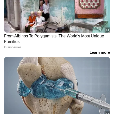
RECOMMENDED STORIES
Related Articles
ഒരല്പം പൗരബോധം?; വിയറ്റനാം
3 വർഷത്തിനിടെ യുവതി
ബിസിനസ്സ് തുടങ്ങുന്നതിന്