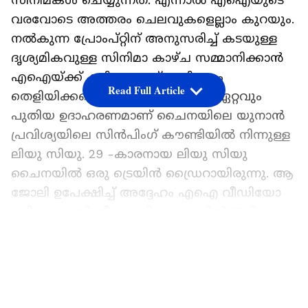
സിനിമകൾ ചെയ്യുന്നത്. എന്നാൽ എഐയുടെ
വരവോടെ അത്തരം ചെലവുകളെല്ലാം കുറയും.
നൽകുന്ന പ്രോംപ്റ്റിന് അനുസരിച്ച് കടയുള്ള
ദൃശ്യമികവുള്ള സിനിമാ കാഴ്ച സമ്മാനിക്കാൻ
എഐയ്ക്ക് കഴിയുമെന്ന് ഇതിനകം
Read Full Article
തെളിയിക്കപ്പെട്ടിട്ടുണ്ട്. അതിനുള്ള ഏറ്റവും
പുതിയ ഉദാഹരണമാണ് ചൈനയിലെ യുനാൻ
പ്രവിശ്യയിലെ സിൻപിംഗ് കൗണ്ടിയിൽ നിന്നുള്ള
ലിയു സിയു. 29 -കാരനായ ലിയു സിയു
ചൈനയിൽ ഒരു ട്രെയിൻ ഡ്രൈറായിരുന്നു. ആ
ജോലി ഉപേക്ഷിച്ച് അദ്ദേഹം എഐ വീഡിയോ
പഠിക്കാനായി തീരുമാനിച്ചു. ഒടുവിൽ 10 ദിവസം
കൊണ്ട് 42,000 രൂപ ചെലവഴിച്ച് അദ്ദേഹം ഒരു
LATEST VIDEOS
എഐ വീഡിയോ നിർമ്മിച്ചു. ഇന്ന് ആ
വീഡിയോ ലോകമെമ്പാടും കോടിക്കണക്കിന്
ആളുകളാണ് കണ്ടത്. ഒപ്പം എഐ സിനിമ